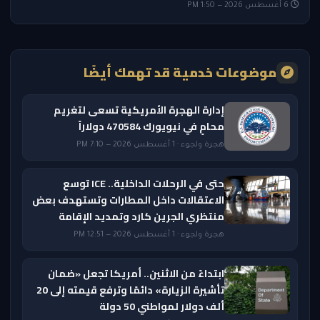
6 أغسطس 2026 — 1:50 PM
موضوعات خدمية قد تهمك أيضًا
إدارة الهجرة الأمريكية تسعى لتغريم
محامٍ في نيويورك 470584 دولاراً
هجرة ولجوء · 1 أغسطس 2026 — 7:10 PM
حتى في الرحلات الداخلية.. ICE توسع
الاعتقالات داخل المطارات وتستهدف بعض
منتظري الجرين كارد وتمديد الإقامة
هجرة ولجوء · 1 أغسطس 2026 — 12:51 PM
ابتداءً من الاثنين.. أمريكا تجعل «ضمان
تأشيرة الزيارة» دائمًا وترفع قيمته إلى 20
ألف دولار لمواطني 50 دولة