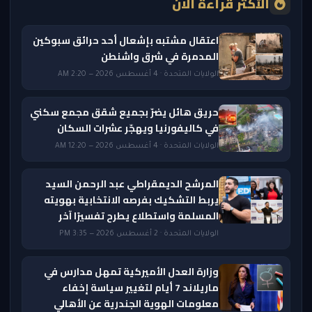
الأكثر قراءة الآن
اعتقال مشتبه بإشعال أحد حرائق سبوكين
المدمرة في شرق واشنطن
الولايات المتحدة · 4 أغسطس 2026 — 2:20 AM
حريق هائل يضرّ بجميع شقق مجمع سكني
في كاليفورنيا ويهجّر عشرات السكان
الولايات المتحدة · 4 أغسطس 2026 — 12:20 AM
المرشح الديمقراطي عبد الرحمن السيد
يربط التشكيك بفرصه الانتخابية بهويته
المسلمة واستطلاع يطرح تفسيرًا آخر
الولايات المتحدة · 2 أغسطس 2026 — 3:35 PM
وزارة العدل الأميركية تمهل مدارس في
ماريلاند 7 أيام لتغيير سياسة إخفاء
معلومات الهوية الجندرية عن الأهالي