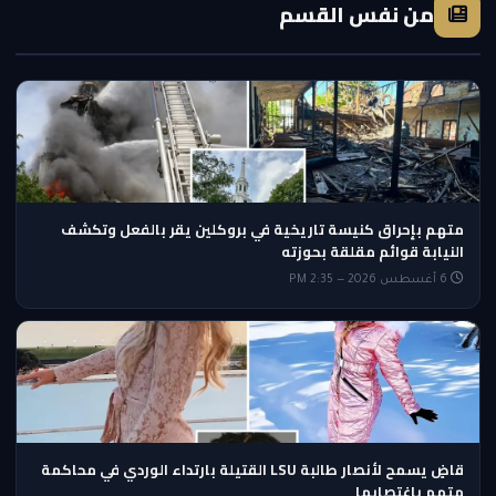
من نفس القسم
متهم بإحراق كنيسة تاريخية في بروكلين يقر بالفعل وتكشف
النيابة قوائم مقلقة بحوزته
6 أغسطس 2026 — 2:35 PM
قاضٍ يسمح لأنصار طالبة LSU القتيلة بارتداء الوردي في محاكمة
متهم باغتصابها