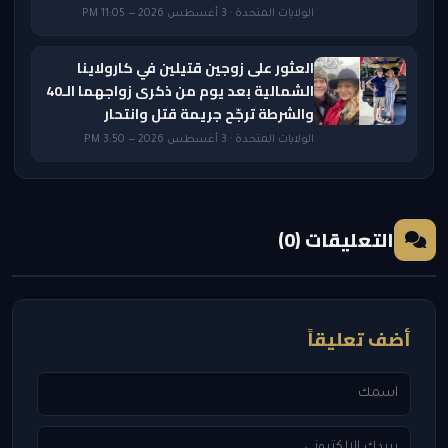
الولايات المتحدة · 3 أغسطس 2026 — 11:05 PM
العثور على زوجين قتيلين في كارولاينا
الشمالية بعد يوم من ذكرى زواجهما الـ40
والشرطة ترجّح جريمة قتل وانتحار
الولايات المتحدة · 3 أغسطس 2026 — 3:50 PM
التعليقات (0)
أضف تعليقاً