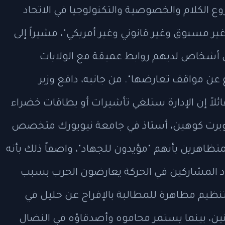
ع الكلام والخصوصية والتكنولوجيا في الاتحاد
 "غير مسبوق وغير قانوني وغير أمريكي"، مشيراً إلى
ل أشخاص لديهم روابط عميقة مع الولايات
 عن مواقف تعارضها". من جانبه، دافع وزير
 قائلاً إن الإدارة ستلغي تأشيرات أو بطاقات خضراء
 روبرت كوهين، أستاذ في جامعة نيويورك متخصص
متظاهرين بأنهم "مؤيدون للجهاد"، واصفاً ذلك بأنه
د المشاركين في الحركة يعارضون الحرب بسبب
تنظيم مظاهرة للمطالبة بالإفراج عن خليل في
اثنين، بينما يستمر محاموه وأصدقاؤه في النضال