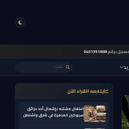
مسجل برقم
0451351808
يد
يتابعه القراء الآن
اعتقال مشتبه بإشعال أحد حرائق
سبوكين المدمرة في شرق واشنطن