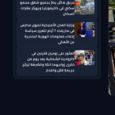
حريق هائل يضرّ بجميع شقق مجمع
سكني في كاليفورنيا ويهجّر عشرات
السكان
وزارة العدل الأميركية تمهل مدارس
في ماريلاند 7 أيام لتغيير سياسة
إخفاء معلومات الهوية الجندرية
عن الأهالي
العثور على زوجين قتيلين في
كارولاينا الشمالية بعد يوم من
ذكرى زواجهما الـ40 والشرطة ترجّح
جريمة قتل وانتحار