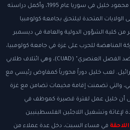
ولد محمود خليل في سوريا عام 1995، وأكمل دراسته
ى الولايات المتحدة ليلتحق بجامعة كولومبيا
من كلية الشؤون الدولية والعامة في ديسمبر
 الحركة المناهضة للحرب على غزة في جامعة كولومبيا،
وكان عضواً قيادياً في مجموعة "كولومبيا ضد الفصل العنصري" (CUAD)، وهي ائتلاف طلابي
ئيل. لعب خليل دوراً محورياً كمفاوض رئيسي مع
اضي، والتي تضمنت إقامة مخيمات تضامن مع غزة
لى أن خليل عمل لفترة قصيرة كموظف في
دة لإغاثة وتشغيل اللاجئين الفلسطينيين
للاحقة
في مساء السبت، دخل عدة عملاء من