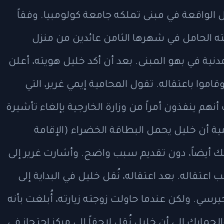
ل الواقعة في مبنى تملكه جامعة كولومبيا. وفقاً
جته الحامل في شهرها الثامن عائدين من منزل
ية في بهو المبنى. بعد أن أكد خليل هويته، أعلن
قاموا باعتقاله. تقول المحامية إيمي غرير، التي
أنهم ينفذون أمراً من وزارة الخارجية بإلغاء تأشيرة
ية أن خليل يحمل البطاقة الخضراء (الإقامة
ذلك أيضاً، دون تقديم سبب واضح. وأشارت غرير إلى
تقاله. بعد اعتقاله، نُقل خليل في البداية إلى
جيرسي. ولكن عندما حاولت زوجته زيارته، أُبلغت بأنه
جمارك إلى أن خليل نُقل لاحقاً إلى مركز احتجاز في