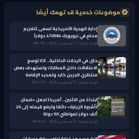
موضوعات خدمية قد تهمك أيضًا
إدارة الهجرة الأمريكية تسعى لتغريم
محامٍ في نيويورك 470584 دولاراً
هجرة ولجوء · 1 أغسطس 2026 — 7:10 PM
حتى في الرحلات الداخلية.. ICE توسع
الاعتقالات داخل المطارات وتستهدف بعض
منتظري الجرين كارد وتمديد الإقامة
هجرة ولجوء · 1 أغسطس 2026 — 12:51 PM
ابتداءً من الاثنين.. أمريكا تجعل «ضمان
تأشيرة الزيارة» دائمًا وترفع قيمته إلى 20
ألف دولار لمواطني 50 دولة
هجرة ولجوء · 1 أغسطس 2026 — 9:23 AM
قرار جديد من إدارة ترامب يغيّر حسابات