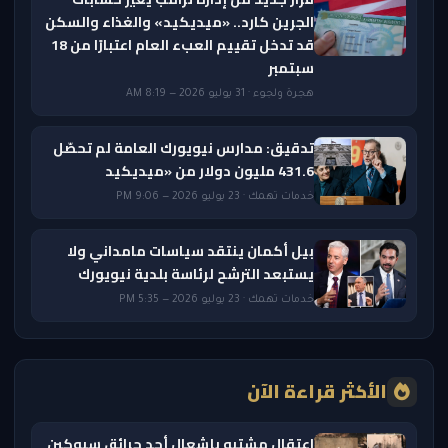
الجرين كارد.. «ميديكيد» والغذاء والسكن
قد تدخل تقييم العبء العام اعتبارًا من 18
سبتمبر
هجرة ولجوء · 31 يوليو 2026 — 8:19 AM
تدقيق: مدارس نيويورك العامة لم تحصّل
431.6 مليون دولار من «ميديكيد
خدمات تهمك · 23 يوليو 2026 — 9:06 PM
بيل أكمان ينتقد سياسات مامداني ولا
يستبعد الترشح لرئاسة بلدية نيويورك
خدمات تهمك · 23 يوليو 2026 — 5:35 PM
الأكثر قراءة الآن
اعتقال مشتبه بإشعال أحد حرائق سبوكين