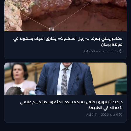
مغامر يمني يُعرف بـ«رجل العنكبوت» يفارق الحياة بسقوط في
فوهة بركان
15 يونيو 2026 — 7:50 AM
ديفيد أتينبورو يحتفل بعيد ميلاده المئة وسط تكريم عالمي
لأعماله في الطبيعة
9 مايو 2026 — 2:21 AM