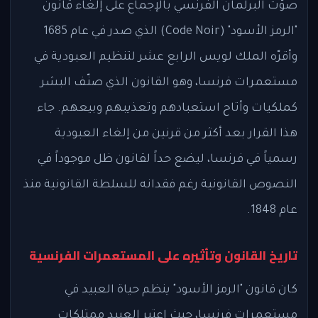
صوّت البرلمان الفرنسي بالإجماع على إلغاء قانون
"الرمز الأسود" (Code Noir) الذي صدر في عام 1685
وأقرّه الملك لويس الرابع عشر لتنظيم العبودية في
مستعمرات فرنسا، وهو القانون الذي صنّف البشر
كملكيات وأتاح استعبادهم وتعذيبهم وبيعهم. جاء
هذا القرار بعد أكثر من قرنين من إلغاء العبودية
رسمياً في فرنسا، ليضع حداً لقانون ظل موجوداً في
النصوص القانونية رغم فقدانه للسلطة القانونية منذ
عام 1848.
تاريخ القانون وتأثيره على المستعمرات الفرنسية
كان قانون "الرمز الأسود" ينظم حياة العبيد في
مستعمرات فرنسا، حيث اعتبر العبيد ممتلكات