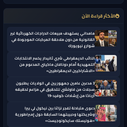
الأكثر قراءة الآن
مامداني يستهدف مبيعات الدراجات الكهربائية غير
القانونية من دون ملاحقة المركبات الموجودة في
شوارع نيويورك
النائب الديمقراطي شري ثانيدار يخسر الانتخابات
التمهيدية أمام دونافان ماكيني المدعوم من
«الاشتراكيين الديمقراطيين»
3 مدعين عامين جمهوريين في الولايات يطلبون
سجلات من فاوتشي للتحقيق في مزاعم تحقيقه
أرباحًا من إرشادات كوفيد-19
دعوى متبادلة تفجر نزاعًا بين نيكول لي بيرا
وشريكتها وحبيبتهما السابقة حول إمبراطورية
«هوليستك سايكولوجيست»