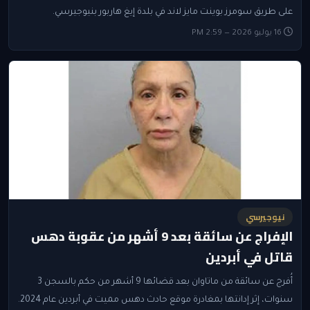
على طريق سومرز بوينت مايز لاند في بلدة إيغ هاربور بنيوجيرسي.
16 يوليو 2026 — 2:59 PM
نيوجيرسي
الإفراج عن سائقة بعد 9 أشهر من عقوبة دهس
قاتل في أبردين
أُفرج عن سائقة من ماتاوان بعد قضائها 9 أشهر من حكم بالسجن 3
سنوات، إثر إدانتها بمغادرة موقع حادث دهس مميت في أبردين عام 2024.