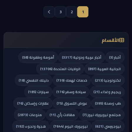
3
2
1
الأقسام
أخبار (3)
أخبار عربية ودولية (3317)
أمومة وطفولة (58)
الجالية العربية (897)
الولايات المتحدة (13706)
تكنولوجيا (213)
خدمات تهمك (739)
دليلك النفسي (18)
ريجيم وغذاء (21)
سياحة وسفر (176)
سيارات (185)
طب وصحة (395)
عروض التسوق (75)
عقارات وإسكان (76)
مجتمع نيويورك نيوز (7)
مقالات رأي (11)
منوعات (2873)
نيوجيرسي (621)
نيويورك اليوم (7644)
هجرة ولجوء (192)