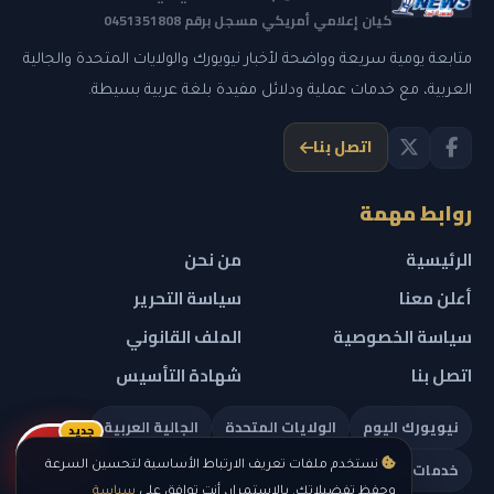
كيان إعلامي أمريكي مسجل برقم 0451351808
متابعة يومية سريعة وواضحة لأخبار نيويورك والولايات المتحدة والجالية
العربية، مع خدمات عملية ودلائل مفيدة بلغة عربية بسيطة.
اتصل بنا
روابط مهمة
الرئيسية
من نحن
أعلن معنا
سياسة التحرير
سياسة الخصوصية
الملف القانوني
اتصل بنا
شهادة التأسيس
نيويورك اليوم
الولايات المتحدة
الجالية العربية
جديد
ريلز
خدمات تهمك
نستخدم ملفات تعريف الارتباط الأساسية لتحسين السرعة
وحفظ تفضيلاتك. بالاستمرار، أنت توافق على
سياسة