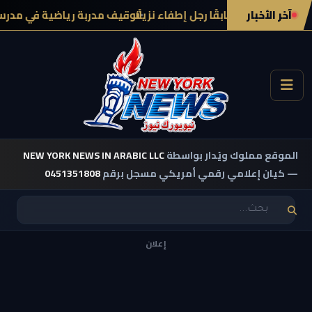
آخر الأخبار
ليفورنيا عمل سابقًا رجل إطفاء نزيلًا
توقيف مدربة رياضية في مدرسة 
الموقع مملوك ويُدار بواسطة
NEW YORK NEWS IN ARABIC LLC
— كيان إعلامي رقمي أمريكي مسجل برقم
0451351808