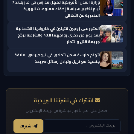
وزارة العدل الأميركية تمهل مدارس في ماريلاند 7
أيام لتغيير سياسة إخفاء معلومات الهوية
الجندرية عن الأهالي
العثور على زوجين قتيلين في كارولاينا الشمالية
بعد يوم من ذكرى زواجهما الـ40 والشرطة ترجّح
جريمة قتل وانتحار
اتهام حارسة سجن اتحادي في نيوجيرسي بعلاقة
جنسية مع نزيل وتبادل رسائل صريحة
اشترك في نشرتنا البريدية
احصل على أهم الأخبار مباشرة في بريدك الإلكتروني
اشتراك