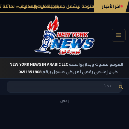
آخر الأخبار
برنامج العربات المفتوحة ليشمل جميع الحافلات المحلية
ناجية من «بيت الرعب» لعائلة توربين 
الموقع مملوك ويُدار بواسطة
NEW YORK NEWS IN ARABIC LLC
— كيان إعلامي رقمي أمريكي مسجل برقم
0451351808