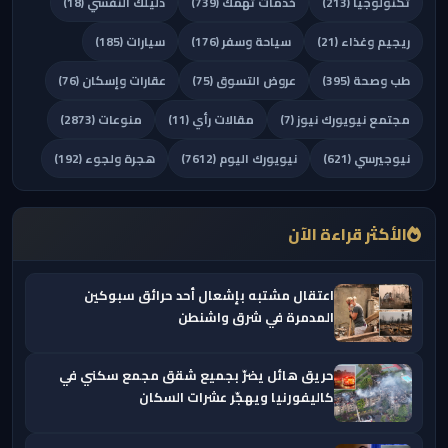
تكنولوجيا (213)
خدمات تهمك (739)
دليلك النفسي (18)
ريجيم وغذاء (21)
سياحة وسفر (176)
سيارات (185)
طب وصحة (395)
عروض التسوق (75)
عقارات وإسكان (76)
مجتمع نيويورك نيوز (7)
مقالات رأي (11)
منوعات (2873)
نيوجيرسي (621)
نيويورك اليوم (7612)
هجرة ولجوء (192)
الأكثر قراءة الآن
اعتقال مشتبه بإشعال أحد حرائق سبوكين
المدمرة في شرق واشنطن
حريق هائل يضرّ بجميع شقق مجمع سكني في
كاليفورنيا ويهجّر عشرات السكان