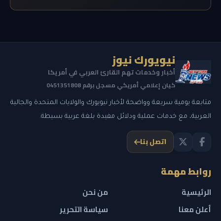
نيويورك نيوز
أخبار وخدمات تهم القارئ العربي في أمريكا
كيان إعلامي أمريكي مسجل برقم 0451351808
متابعة يومية سريعة وواضحة لأخبار نيويورك والولايات المتحدة والجالية
العربية، مع خدمات عملية ودلائل مفيدة بلغة عربية بسيطة.
اتصل بنا
روابط مهمة
الرئيسية
من نحن
أعلن معنا
سياسة التحرير