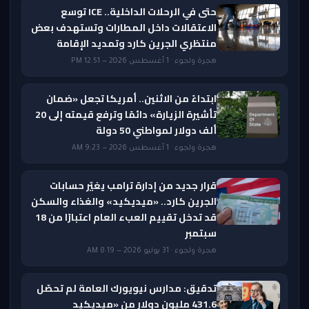
حتى في الرحلات الداخلية.. ICE توسع
الاعتقالات داخل المطارات وتستهدف بعض
منتظري الجرين كارد وتمديد الإقامة
هجرة ولجوء · 1 أغسطس 2026 — 12:51 PM
ابتداءً من الاثنين.. أمريكا تجعل «ضمان
تأشيرة الزيارة» دائمًا وترفع قيمته إلى 20
ألف دولار لمواطني 50 دولة
هجرة ولجوء · 1 أغسطس 2026 — 9:23 AM
قرار جديد من إدارة ترامب يغيّر حسابات
الجرين كارد.. «ميديكيد» والغذاء والسكن
قد تدخل تقييم العبء العام اعتبارًا من 18
سبتمبر
هجرة ولجوء · 31 يوليو 2026 — 8:19 AM
تدقيق: مدارس نيويورك العامة لم تحصّل
431.6 مليون دولار من «ميديكيد