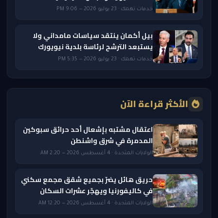
خدمات تهمك · 23 يوليو 2026 — 9:06 PM
بيل أكمان ينتقد سياسات مامداني ولا
يستبعد الترشح لرئاسة بلدية نيويورك
خدمات تهمك · 23 يوليو 2026 — 5:35 PM
الأكثر قراءة الآن
اعتقال مشتبه بإشعال أحد حرائق سبوكين
المدمرة في شرق واشنطن
الولايات المتحدة · 4 أغسطس 2026 — 2:20 AM
حريق هائل يضرّ بجميع شقق مجمع سكني
في كاليفورنيا ويهجّر عشرات السكان
الولايات المتحدة · 4 أغسطس 2026 — 12:20 AM