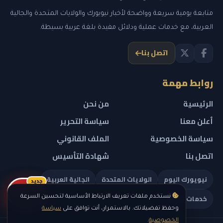
متابعة يومية سريعة وواضحة لأخبار نيويورك والولايات المتحدة والجالية
العربية، مع خدمات عملية ودلائل مفيدة بلغة عربية بسيطة.
اتصل بنا
روابط مهمة
الرئيسية
من نحن
أعلن معنا
سياسة التحرير
سياسة الخصوصية
الملف القانوني
اتصل بنا
شهادة التأسيس
نيويورك اليوم
الولايات المتحدة
الجالية العربية
جديد
ريلز
خدمات تهمك
نستخدم ملفات تعريف الارتباط الأساسية لتحسين السرعة
وحفظ تفضيلاتك. بالاستمرار، أنت توافق على
سياسة
الخصوصية
.