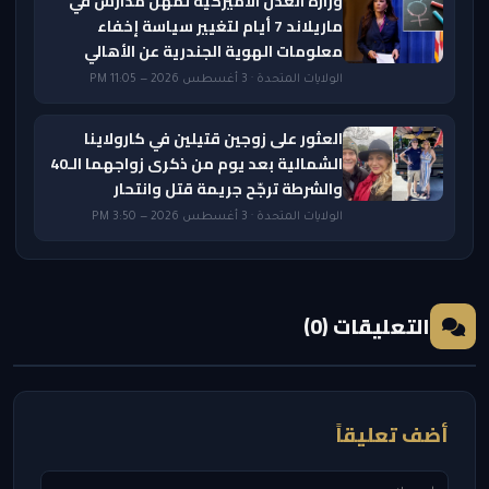
وزارة العدل الأميركية تمهل مدارس في
ماريلاند 7 أيام لتغيير سياسة إخفاء
معلومات الهوية الجندرية عن الأهالي
الولايات المتحدة · 3 أغسطس 2026 — 11:05 PM
العثور على زوجين قتيلين في كارولاينا
الشمالية بعد يوم من ذكرى زواجهما الـ40
والشرطة ترجّح جريمة قتل وانتحار
الولايات المتحدة · 3 أغسطس 2026 — 3:50 PM
التعليقات (0)
أضف تعليقاً