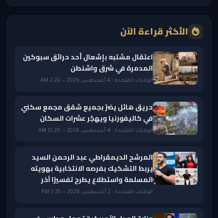
الأكثر قراءة الآن
اعتقال مشتبه بإشعال أحد حرائق سبوكين
المدمرة في شرق واشنطن
الولايات المتحدة · 4 أغسطس 2026 — 2:20 AM
حريق هائل يضرّ بجميع شقق مجمع سكني
في كاليفورنيا ويهجّر عشرات السكان
الولايات المتحدة · 4 أغسطس 2026 — 12:20 AM
المرشح الديمقراطي عبد الرحمن السيد
يربط التشكيك بفرصه الانتخابية بهويته
المسلمة واستطلاع يطرح تفسيرًا آخر
الولايات المتحدة · 2 أغسطس 2026 — 3:35 PM