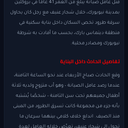
قُتل عامل صيانة يبلغ من العمر 41 عامًا في بروكلين
بمدينة نيويورك، خلال شجار عنيف مع رجل كان يحاول
سرقة طرود تخص السكان داخل بناية سكنية في
منطقة ديتماس بارك، بحسب ما أفادت به شرطة
نيويورك ومصادر محلية.
تفاصيل الحادث داخل البناية
وقع الحادث صباح الأربعاء عند نحو الساعة الثامنة،
عندما رصد عامل الصيانة – وهو أب متزوج ولديه ثلاثة
أطفال جميعهم تحت سن الثامنة – شخصًا يُشتبه
بأنه جزء من مجموعة كانت تسرق الطرود من المبنى
منذ الصيف. اندلع خلاف كلامي بينهما سرعان ما
تحول إلى شجار عنيف، تعرّض خلاله العامل لعدة