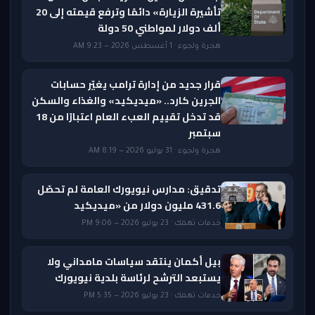
تأشيرة الزيارة» دائمًا وترفع قيمته إلى 20
ألف دولار لمواطني 50 دولة
هجرة ولجوء · 1 أغسطس 2026 — 9:23 AM
قرار جديد من إدارة ترامب يغيّر حسابات
الجرين كارد.. «ميديكيد» والغذاء والسكن
قد تدخل تقييم العبء العام اعتبارًا من 18
سبتمبر
هجرة ولجوء · 31 يوليو 2026 — 8:19 AM
تدقيق: مدارس نيويورك العامة لم تحصّل
431.6 مليون دولار من «ميديكيد
خدمات تهمك · 23 يوليو 2026 — 9:06 PM
بيل أكمان ينتقد سياسات مامداني ولا
يستبعد الترشح لرئاسة بلدية نيويورك
خدمات تهمك · 23 يوليو 2026 — 5:35 PM