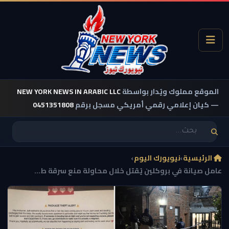
الموقع مملوك ويُدار بواسطة
NEW YORK NEWS IN ARABIC LLC
— كيان إعلامي رقمي أمريكي مسجل برقم
0451351808
الرئيسية
›
نيويورك اليوم
›
عامل صيانة في بروكلين يُقتل خلال محاولة منع سرقة ط...