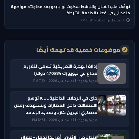
توقّف قلب الفنان والناشط سكوت لو بايدو بعد محاولته مواجهة
مامداني في فعالية داعمة للشرطة
6 أغسطس 2026 — 8:20 AM
موضوعات خدمية قد تهمك أيضًا
إدارة الهجرة الأمريكية تسعى لتغريم
محامٍ في نيويورك 470584 دولاراً
هجرة ولجوء · 1 أغسطس 2026 — 7:10 PM
حتى في الرحلات الداخلية.. ICE توسع
الاعتقالات داخل المطارات وتستهدف بعض
منتظري الجرين كارد وتمديد الإقامة
هجرة ولجوء · 1 أغسطس 2026 — 12:51 PM
ابتداءً من الاثنين.. أمريكا تجعل «ضمان