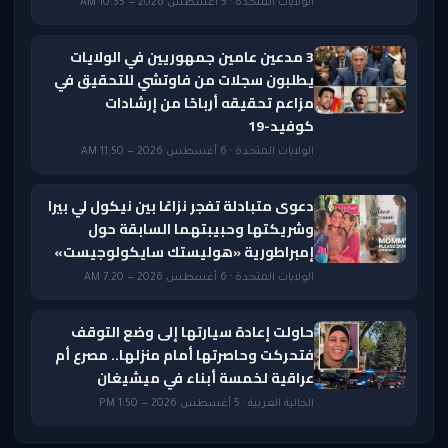
الولايات المتحدة · 5 أغسطس 2026 — 10:35 AM
3 مدعين عامين جمهوريين في الولايات
يطلبون سجلات من فاوتشي للتحقيق في
مزاعم تحقيقه أرباحًا من إرشادات
كوفيد-19
الولايات المتحدة · 6 أغسطس 2026 — 11:50 AM
دعوى متبادلة تفجر نزاعًا بين نيكول لي بيرا
وشريكتها وحبيبتهما السابقة حول
إمبراطورية «هوليستك سايكولوجيست»
الولايات المتحدة · 6 أغسطس 2026 — 7:20 AM
حاولت إعادة سيارتها إلى وضع التوقف
فتحركت وحاصرتها أمام منزلها.. مصرع أم
عراقية لخمسة أبناء في ميشيغان
الجالية العربية · 5 أغسطس 2026 — 1:50 PM