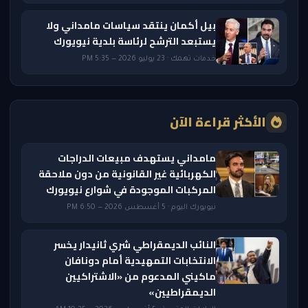
بيل أكمان ينتقد سياسات مامداني ولا
يستبعد الترشح لرئاسة بلدية نيويورك
خدمات تهمك · 23 يوليو 2026 — 5:35 PM
الأكثر قراءة الآن
مامداني يستهدف مبيعات الدراجات
الكهربائية غير القانونية من دون ملاحقة
المركبات الموجودة في شوارع نيويورك
نيويورك اليوم · 5 أغسطس 2026 — 6:50 PM
النائب الديمقراطي شري ثانيدار يخسر
الانتخابات التمهيدية أمام دونافان
ماكيني المدعوم من «الاشتراكيين
الديمقراطيين»