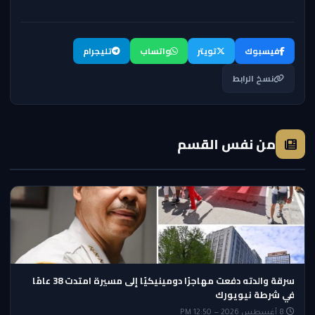
فيسبوك
تويتر
واتساب
تليجرام
نسخ الرابط
من نفس القسم
سرقة والدته دفعت مهاجرًا دومينيكيًا إلى مسيرة امتدت 38 عامًا
في شرطة نيويورك
8 أغسطس 2026 — 12:50 PM