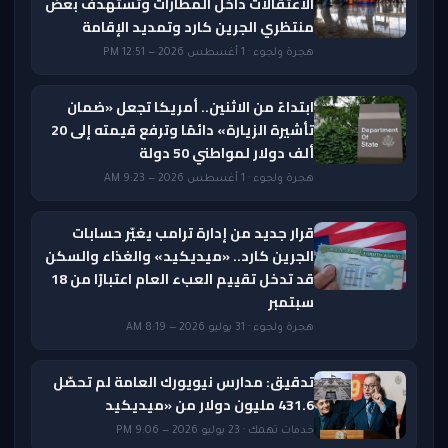
الاعتقالات داخل المطارات وتستهدف بعض
منتظري الجرين كارد وتمديد الإقامة
هجرة ولجوء · 1 أغسطس 2026 — 12:51 PM
ابتداءً من الاثنين.. أمريكا تجعل «ضمان
تأشيرة الزيارة» دائمًا وترفع قيمته إلى 20
ألف دولار لمواطني 50 دولة
هجرة ولجوء · 1 أغسطس 2026 — 9:23 AM
قرار جديد من إدارة ترامب يغيّر حسابات
الجرين كارد.. «ميديكيد» والغذاء والسكن
قد تدخل تقييم العبء العام اعتبارًا من 18
سبتمبر
هجرة ولجوء · 31 يوليو 2026 — 8:19 AM
تدقيق: مدارس نيويورك العامة لم تحصّل
431.6 مليون دولار من «ميديكيد
خدمات تهمك · 23 يوليو 2026 — 9:06 PM