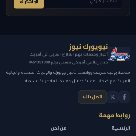
اشتراك
نيويورك نيوز
أخبار وخدمات تهم القارئ العربي في أمريكا
كيان إعلامي أمريكي مسجل برقم 0451351808
متابعة يومية سريعة وواضحة لأخبار نيويورك والولايات المتحدة والجالية
العربية، مع خدمات عملية ودلائل مفيدة بلغة عربية بسيطة.
اتصل بنا
روابط مهمة
الرئيسية
من نحن