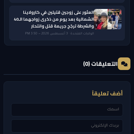
العثور على زوجين قتيلين في كارولاينا
الشمالية بعد يوم من ذكرى زواجهما الـ40
والشرطة ترجّح جريمة قتل وانتحار
الولايات المتحدة · 3 أغسطس 2026 — 3:50 PM
التعليقات (0)
أضف تعليقاً