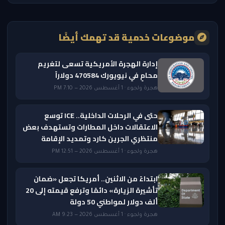
موضوعات خدمية قد تهمك أيضًا
إدارة الهجرة الأمريكية تسعى لتغريم
محامٍ في نيويورك 470584 دولاراً
هجرة ولجوء · 1 أغسطس 2026 — 7:10 PM
حتى في الرحلات الداخلية.. ICE توسع
الاعتقالات داخل المطارات وتستهدف بعض
منتظري الجرين كارد وتمديد الإقامة
هجرة ولجوء · 1 أغسطس 2026 — 12:51 PM
ابتداءً من الاثنين.. أمريكا تجعل «ضمان
تأشيرة الزيارة» دائمًا وترفع قيمته إلى 20
ألف دولار لمواطني 50 دولة
هجرة ولجوء · 1 أغسطس 2026 — 9:23 AM