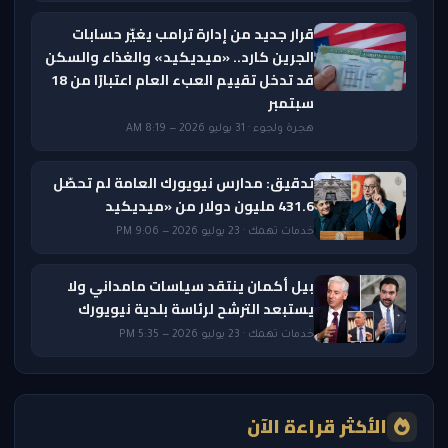
قرار جديد من إدارة ترامب يغيّر حسابات
الجرين كارد.. «ميديكيد» والغذاء والسكن
قد تدخل تقييم العبء العام اعتبارًا من 18
سبتمبر
هجرة ولجوء · 31 يوليو 2026 — 8:19 AM
تدقيق: مدارس نيويورك العامة لم تحصّل
431.6 مليون دولار من «ميديكيد
خدمات تهمك · 23 يوليو 2026 — 9:06 PM
بيل أكمان ينتقد سياسات مامداني ولا
يستبعد الترشح لرئاسة بلدية نيويورك
خدمات تهمك · 23 يوليو 2026 — 5:35 PM
الأكثر قراءة الآن