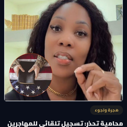
هجرة ولجوء
محامية تحذر: تسجيل تلقائي للمهاجرين