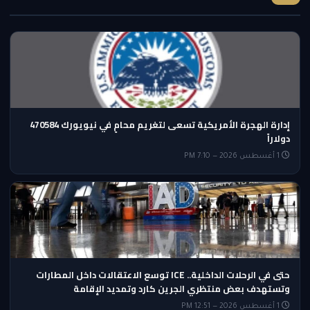
إدارة الهجرة الأمريكية تسعى لتغريم محامٍ في نيويورك 470584
دولاراً
1 أغسطس 2026 — 7:10 PM
حتى في الرحلات الداخلية.. ICE توسع الاعتقالات داخل المطارات
وتستهدف بعض منتظري الجرين كارد وتمديد الإقامة
1 أغسطس 2026 — 12:51 PM