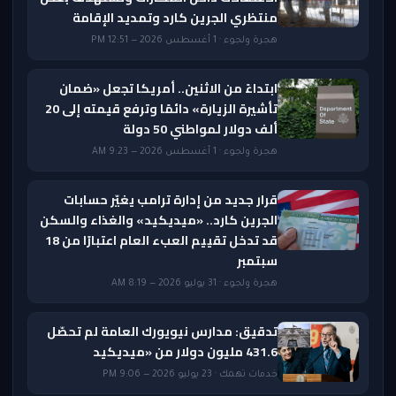
منتظري الجرين كارد وتمديد الإقامة
هجرة ولجوء · 1 أغسطس 2026 — 12:51 PM
ابتداءً من الاثنين.. أمريكا تجعل «ضمان
تأشيرة الزيارة» دائمًا وترفع قيمته إلى 20
ألف دولار لمواطني 50 دولة
هجرة ولجوء · 1 أغسطس 2026 — 9:23 AM
قرار جديد من إدارة ترامب يغيّر حسابات
الجرين كارد.. «ميديكيد» والغذاء والسكن
قد تدخل تقييم العبء العام اعتبارًا من 18
سبتمبر
هجرة ولجوء · 31 يوليو 2026 — 8:19 AM
تدقيق: مدارس نيويورك العامة لم تحصّل
431.6 مليون دولار من «ميديكيد
خدمات تهمك · 23 يوليو 2026 — 9:06 PM