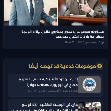
مسؤولو سوفولك يدفعون بمشروع قانون لإلزام الولاية
بمشاركة بلاغات احتيال ميديكيد
6 أغسطس 2026 — 6:35 PM
موضوعات خدمية قد تهمك أيضًا
إدارة الهجرة الأمريكية تسعى لتغريم
محامٍ في نيويورك 470584 دولاراً
هجرة ولجوء · 1 أغسطس 2026 — 7:10 PM
حتى في الرحلات الداخلية.. ICE توسع
الاعتقالات داخل المطارات وتستهدف بعض