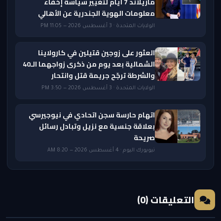
ماريلاند 7 أيام لتغيير سياسة إخفاء
معلومات الهوية الجندرية عن الأهالي
الولايات المتحدة · 3 أغسطس 2026 — 11:05 PM
العثور على زوجين قتيلين في كارولاينا
الشمالية بعد يوم من ذكرى زواجهما الـ40
والشرطة ترجّح جريمة قتل وانتحار
الولايات المتحدة · 3 أغسطس 2026 — 3:50 PM
اتهام حارسة سجن اتحادي في نيوجيرسي
بعلاقة جنسية مع نزيل وتبادل رسائل
صريحة
نيويورك اليوم · 4 أغسطس 2026 — 8:20 AM
التعليقات (0)