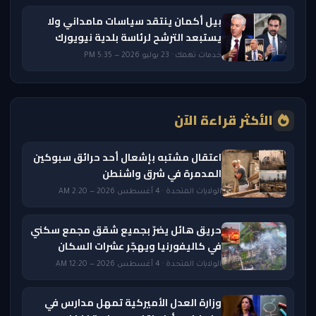
بيل أكمان ينتقد سياسات مامداني ولا
يستبعد الترشح لرئاسة بلدية نيويورك
خدمات تهمك · 23 يوليو 2026 — 5:35 PM
الأكثر قراءة الآن
اعتقال مشتبه بإشعال أحد حرائق سبوكين
المدمرة في شرق واشنطن
الولايات المتحدة · 4 أغسطس 2026 — 2:20 AM
حريق هائل يضرّ بجميع شقق مجمع سكني
في كاليفورنيا ويهجّر عشرات السكان
الولايات المتحدة · 4 أغسطس 2026 — 12:20 AM
وزارة العدل الأميركية تمهل مدارس في