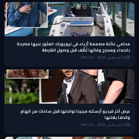
محامي عائلة مصممة أزياء في نيويورك: العثور عليها مضرجة
بالدماء ومسرح وفاتها نُظّف قبل وصول الشرطة
6 أغسطس 2026 — 7:20 PM
عرض آخر فيديو أرسلته ميلينا لوالدتها قبل ساعات من اتهام
والدها بقتلها
6 أغسطس 2026 — 7:05 PM