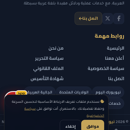
العربية، مع خدمات عملية ودلائل مفيدة بلغة عربية بسيطة.
اتصل بنا
روابط مهمة
الرئيسية
من نحن
أعلن معنا
سياسة التحرير
سياسة الخصوصية
الملف القانوني
اتصل بنا
شهادة التأسيس
نيويورك اليوم
الولايات المتحدة
الجالية العربية
جديد
ريلز
خدمات تهمك
نستخدم ملفات تعريف الارتباط الأساسية لتحسين السرعة
وحفظ تفضيلاتك. بالاستمرار، أنت توافق على
سياسة
الخصوصية
.
© 2026
نيويورك نيوز
— جميع الحقوق محفوظة — NEW YORK NEWS
موافق
إخفاء
IN ARABIC LLC — رقم التسجيل 0451351808