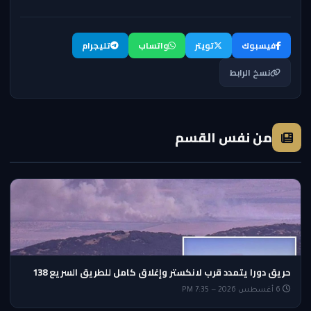
فيسبوك
تويتر
واتساب
تليجرام
نسخ الرابط
من نفس القسم
حريق دورا يتمدد قرب لانكستر وإغلاق كامل للطريق السريع 138
6 أغسطس 2026 — 7:35 PM