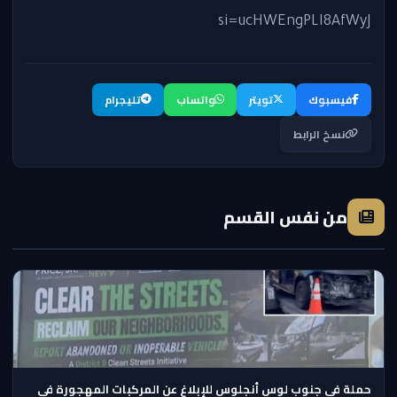
si=ucHWEngPLI8AfWyJ
فيسبوك
تويتر
واتساب
تليجرام
نسخ الرابط
من نفس القسم
حملة في جنوب لوس أنجلوس للإبلاغ عن المركبات المهجورة في