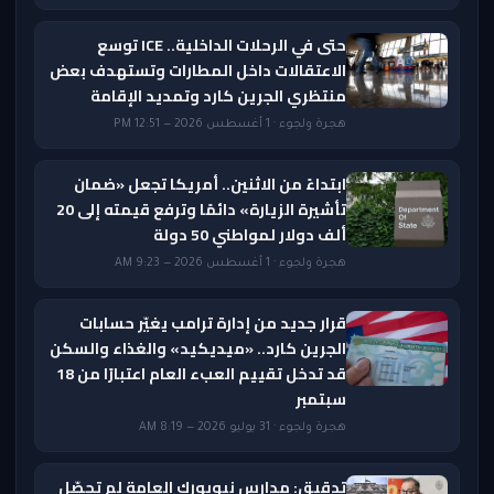
حتى في الرحلات الداخلية.. ICE توسع
الاعتقالات داخل المطارات وتستهدف بعض
منتظري الجرين كارد وتمديد الإقامة
هجرة ولجوء · 1 أغسطس 2026 — 12:51 PM
ابتداءً من الاثنين.. أمريكا تجعل «ضمان
تأشيرة الزيارة» دائمًا وترفع قيمته إلى 20
ألف دولار لمواطني 50 دولة
هجرة ولجوء · 1 أغسطس 2026 — 9:23 AM
قرار جديد من إدارة ترامب يغيّر حسابات
الجرين كارد.. «ميديكيد» والغذاء والسكن
قد تدخل تقييم العبء العام اعتبارًا من 18
سبتمبر
هجرة ولجوء · 31 يوليو 2026 — 8:19 AM
تدقيق: مدارس نيويورك العامة لم تحصّل