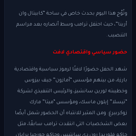
وتُوِّج هذا اليوم بحدث خاص في ساحة “كابيتال وان
أرينا”، حيث احتفل ترامب وسط أنصاره بعد مراسم
التنصيب.
حضور سياسي واقتصادي لافت
شهد الحفل حضورًا لافتًا لرموز سياسية واقتصادية
بارزة، من بينهم مؤسس “أمازون” جيف بيزوس
وخطيبته لورين سانشيز، والرئيس التنفيذي لشركة
“تيسلا” إيلون ماسك، ومؤسس “ميتا” مارك
زوكربيرغ. ومن المثير للانتباه أن الحضور شمل أيضًا
بعض الشخصيات التي انتقدت ترامب سابقًا، مثل
حاكم فلوريدا رون دي سانتيس وحاكم جورجيا برايان