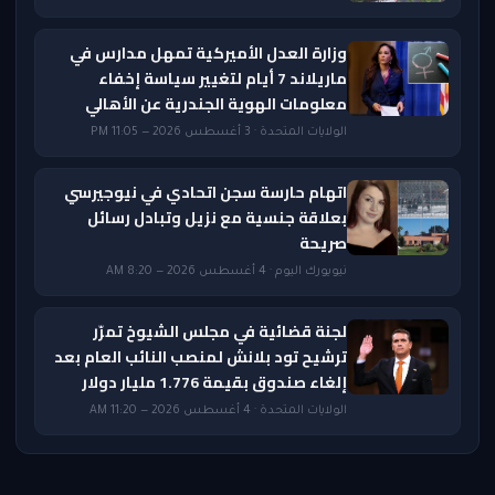
وزارة العدل الأميركية تمهل مدارس في
ماريلاند 7 أيام لتغيير سياسة إخفاء
معلومات الهوية الجندرية عن الأهالي
الولايات المتحدة · 3 أغسطس 2026 — 11:05 PM
اتهام حارسة سجن اتحادي في نيوجيرسي
بعلاقة جنسية مع نزيل وتبادل رسائل
صريحة
نيويورك اليوم · 4 أغسطس 2026 — 8:20 AM
لجنة قضائية في مجلس الشيوخ تمرّر
ترشيح تود بلانش لمنصب النائب العام بعد
إلغاء صندوق بقيمة 1.776 مليار دولار
الولايات المتحدة · 4 أغسطس 2026 — 11:20 AM