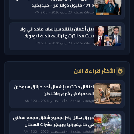
431.6 مليون دولار من «ميديكيد
خدمات تهمك · 23 يوليو 2026 — 9:06 PM
بيل أكمان ينتقد سياسات مامداني ولا
يستبعد الترشح لرئاسة بلدية نيويورك
خدمات تهمك · 23 يوليو 2026 — 5:35 PM
الأكثر قراءة الآن
اعتقال مشتبه بإشعال أحد حرائق سبوكين
المدمرة في شرق واشنطن
الولايات المتحدة · 4 أغسطس 2026 — 2:20 AM
حريق هائل يضرّ بجميع شقق مجمع سكني
في كاليفورنيا ويهجّر عشرات السكان
الولايات المتحدة · 4 أغسطس 2026 — 12:20 AM