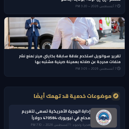
7 أغسطس 2026 — 3:20 PM
تقرير: سوالويل استخدم علاقة سابقة بكايتي ميلر لمنع نشر
ملفات محرجة عن صلاته بعميلة صينية مشتبه بها
7 أغسطس 2026 — 3:05 PM
موضوعات خدمية قد تهمك أيضًا
إدارة الهجرة الأمريكية تسعى لتغريم
محامٍ في نيويورك 470584 دولاراً
هجرة ولجوء · 1 أغسطس 2026 — 7:10 PM