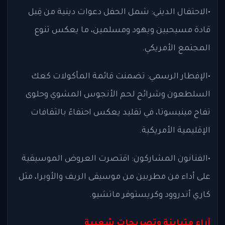
•الاحتفال الديني: شمل الحفل دعوات دينية من قِبل
قادة مسيحيين ويهود ومسلمين، ما يعكس تنوع
المجتمع الأمريكي.
•الإفطار الرسمي: تضمنت قائمة المأكولات كعك
السلطعون وشرائح لحم الأنجوس المشوي وحلوى
تفاح مينيسوتا، في تقليد يعكس احتفاءً بالثقافات
الإقليمية الأمريكية.
•الفنانون المشاركون: اقتصرت العروض الموسيقية
على أداء من مطربين من موسيقى الريف والأوبرا، مثل
كاري أندروود وكريستوفر ماتشيو.
آراء متباينة وتصريحات شعبية