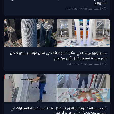
الشوارع
7 أغسطس 2026 — 3:50 PM
«سيلزفورس» تلغي عشرات الوظائف في سان فرانسيسكو ضمن
رابع موجة تسريح خلال أقل من عام
7 أغسطس 2026 — 3:35 PM
فيديو مراقبة يوثق إطلاق نار قاتل عند نافذة خدمة السيارات في
مطعم «إن-إن-آوت» بولاية أيداهو