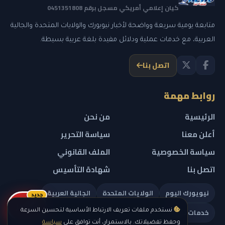
كيان إعلامي أمريكي مسجل برقم 0451351808
متابعة يومية سريعة وواضحة لأخبار نيويورك والولايات المتحدة والجالية
العربية، مع خدمات عملية ودلائل مفيدة بلغة عربية بسيطة.
اتصل بنا
روابط مهمة
الرئيسية
من نحن
أعلن معنا
سياسة التحرير
سياسة الخصوصية
الملف القانوني
اتصل بنا
شهادة التأسيس
نيويورك اليوم
الولايات المتحدة
الجالية العربية
جديد
ريلز
خدمات تهمك
نستخدم ملفات تعريف الارتباط الأساسية لتحسين السرعة
وحفظ تفضيلاتك. بالاستمرار، أنت توافق على
سياسة