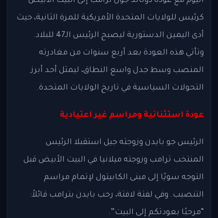
اليوم مع عودة دونالد جون ترامب إلى البيت الأبيض
كرئيس للولايات المتحدة الأمريكية للمرة الثانية، حيث
أدى اليمين الدستورية ليصبح الرئيس الـ47 للبلاد.
وتأتي هذه العودة بعد أربع سنوات من مغادرته
المنصب وسط جدل واسع النطاق، ليمثل أحد أبرز
التحولات السياسية في تاريخ الولايات المتحدة.
عودة استثنائية ومراسم غير اعتيادية
الرئيس جو بايدن وزوجته جيل استقبلا الرئيس
المنتخب ترامب وزوجته ميلانيا في البيت الأبيض قبل
التوجه سويًا إلى مبنى الكابيتول لإتمام مراسم
التنصيب. وفي لفتة لافتة، رحب بايدن بترامب قائلاً:
“مرحبًا بعودتكم إلى البيت”.