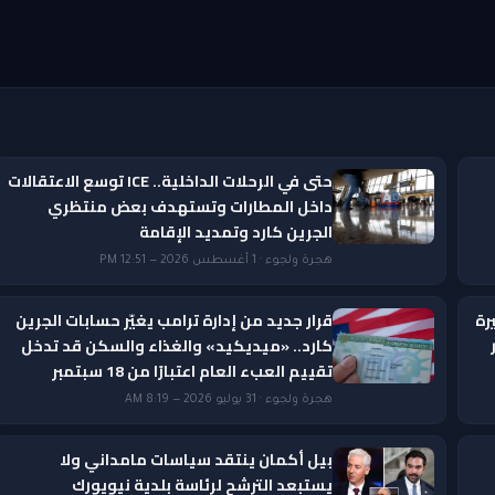
حتى في الرحلات الداخلية.. ICE توسع الاعتقالات
داخل المطارات وتستهدف بعض منتظري
الجرين كارد وتمديد الإقامة
هجرة ولجوء · 1 أغسطس 2026 — 12:51 PM
رة
قرار جديد من إدارة ترامب يغيّر حسابات الجرين
ار
كارد.. «ميديكيد» والغذاء والسكن قد تدخل
تقييم العبء العام اعتبارًا من 18 سبتمبر
هجرة ولجوء · 31 يوليو 2026 — 8:19 AM
بيل أكمان ينتقد سياسات مامداني ولا
يستبعد الترشح لرئاسة بلدية نيويورك