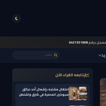
مسجل برقم
0451351808
يد
يتابعه القراء الآن
اعتقال مشتبه بإشعال أحد حرائق
سبوكين المدمرة في شرق واشنطن