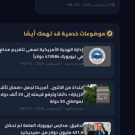
5 أغسطس 2026 — 2:05 PM
موضوعات خدمية قد تهمك أيضًا
إدارة الهجرة الأمريكية تسعى لتغريم محامٍ
في نيويورك 470584 دولاراً
هجرة ولجوء · 1 أغسطس 2026 — 7:10 PM
ابتداءً من الاثنين.. أمريكا تجعل «ضمان تأشي
الزيارة» دائمًا وترفع قيمته إلى 20 ألف دول
لمواطني 50 دولة
هجرة ولجوء · 1 أغسطس 2026 — 9:23 AM
تدقيق: مدارس نيويورك العامة لم تحصّل
431.6 مليون دولار من «ميديكيد