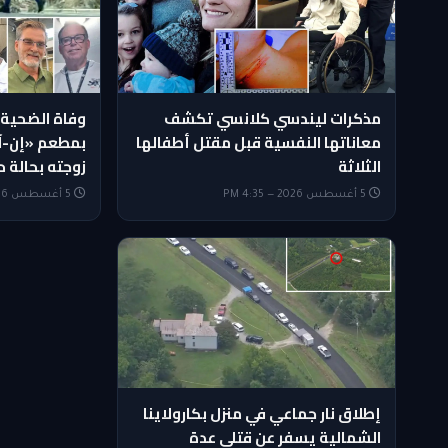
مذكرات ليندسي كلانسي تكشف
وفاة الضحية ا
معاناتها النفسية قبل مقتل أطفالها
بمطعم «إن-آ
الثلاثة
زوجته بحالة ح
5 أغسطس 2026 — 4:35 PM
5 أغسطس 2026 — 3:35 PM
إطلاق نار جماعي في منزل بكارولاينا
الشمالية يسفر عن قتلى عدة