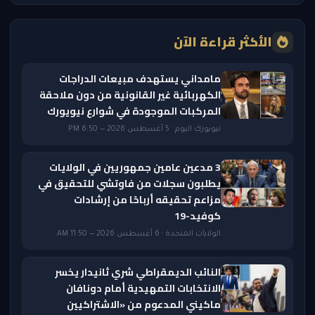
الأكثر قراءة الآن
مامداني يستهدف مبيعات الدراجات
الكهربائية غير القانونية من دون ملاحقة
المركبات الموجودة في شوارع نيويورك
نيويورك اليوم · 5 أغسطس 2026 — 6:50 PM
3 مدعين عامين جمهوريين في الولايات
يطلبون سجلات من فاوتشي للتحقيق في
مزاعم تحقيقه أرباحًا من إرشادات
كوفيد-19
الولايات المتحدة · 6 أغسطس 2026 — 11:50 AM
النائب الديمقراطي شري ثانيدار يخسر
الانتخابات التمهيدية أمام دونافان
ماكيني المدعوم من «الاشتراكيين