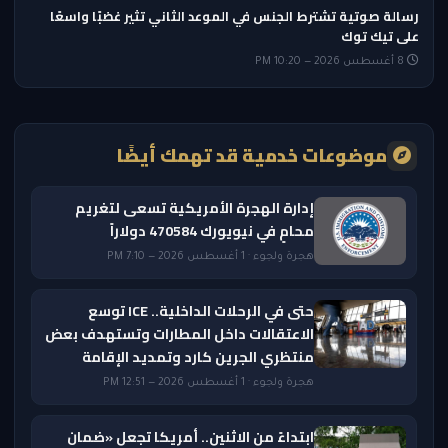
رسالة صوتية تشترط الجنس في الموعد الثاني تثير غضبًا واسعًا
على تيك توك
8 أغسطس 2026 — 10:20 PM
موضوعات خدمية قد تهمك أيضًا
إدارة الهجرة الأمريكية تسعى لتغريم
محامٍ في نيويورك 470584 دولاراً
هجرة ولجوء · 1 أغسطس 2026 — 7:10 PM
حتى في الرحلات الداخلية.. ICE توسع
الاعتقالات داخل المطارات وتستهدف بعض
منتظري الجرين كارد وتمديد الإقامة
هجرة ولجوء · 1 أغسطس 2026 — 12:51 PM
ابتداءً من الاثنين.. أمريكا تجعل «ضمان