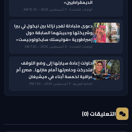
الديمقراطيين»
الولايات المتحدة · 5 أغسطس 2026 — 10:35 AM
دعوى متبادلة تفجر نزاعًا بين نيكول لي بيرا
وشريكتها وحبيبتهما السابقة حول
إمبراطورية «هوليستك سايكولوجيست»
الولايات المتحدة · 6 أغسطس 2026 — 7:20 AM
حاولت إعادة سيارتها إلى وضع التوقف
فتحركت وحاصرتها أمام منزلها.. مصرع أم
عراقية لخمسة أبناء في ميشيغان
الجالية العربية · 5 أغسطس 2026 — 1:50 PM
التعليقات (0)