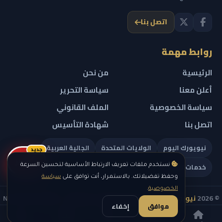
اتصل بنا
روابط مهمة
الرئيسية
من نحن
أعلن معنا
سياسة التحرير
سياسة الخصوصية
الملف القانوني
اتصل بنا
شهادة التأسيس
نيويورك اليوم
الولايات المتحدة
الجالية العربية
جديد
ريلز
خدمات تهمك
نستخدم ملفات تعريف الارتباط الأساسية لتحسين السرعة
وحفظ تفضيلاتك. بالاستمرار، أنت توافق على
سياسة
الخصوصية
.
© 2026
نيويورك نيوز
— جميع الحقوق محفوظة — NEW YORK NEWS
موافق
إخفاء
IN ARABIC LLC — رقم التسجيل 0451351808