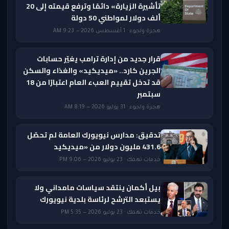
تأشيرة الزيارة» دائمًا وترفع قيمته إلى 20
ألف دولار لمواطني 50 دولة
هجرة ولجوء · 1 أغسطس 2026 — 9:23 AM
قرار جديد من إدارة ترامب يغيّر حسابات
الجرين كارد.. «ميديكيد» والغذاء والسكن
قد تدخل تقييم العبء العام اعتبارًا من 18
سبتمبر
هجرة ولجوء · 31 يوليو 2026 — 8:19 AM
تدقيق: مدارس نيويورك العامة لم تحصّل
431.6 مليون دولار من «ميديكيد
خدمات تهمك · 23 يوليو 2026 — 9:06 PM
بيل أكمان ينتقد سياسات مامداني ولا
يستبعد الترشح لرئاسة بلدية نيويورك
خدمات تهمك · 23 يوليو 2026 — 5:35 PM