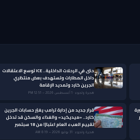
حتى في الرحلات الداخلية.. ICE توسع الاعتقالات
داخل المطارات وتستهدف بعض منتظري
الجرين كارد وتمديد الإقامة
هجرة ولجوء · 1 أغسطس 2026 — 12:51 PM
رة
قرار جديد من إدارة ترامب يغيّر حسابات الجرين
ار
كارد.. «ميديكيد» والغذاء والسكن قد تدخل
تقييم العبء العام اعتبارًا من 18 سبتمبر
هجرة ولجوء · 31 يوليو 2026 — 8:19 AM