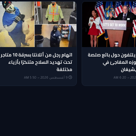
يلتفون حول بائع صلصة
اتهام رجل من أتلانتا بسرقة 10 متاجر
وزه المفاجئ في
تحت تهديد السلاح متنكرًا بأزياء
شيغان
مختلفة
9 أغسطس 2026 — 5:50 AM