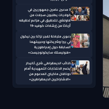
3 مدعين عامين جمهوريين في
الولايات يطلبون سجلات من
فاوتشي للتحقيق في مزاعم تحقيقه
أرباحًا من إرشادات كوفيد-19
دعوى متبادلة تفجر نزاعًا بين نيكول
لي بيرا وشريكتها وحبيبتهما
السابقة حول إمبراطورية
«هوليستك سايكولوجيست»
النائب الديمقراطي شري ثانيدار
يخسر الانتخابات التمهيدية أمام
دونافان ماكيني المدعوم من
«الاشتراكيين الديمقراطيين»