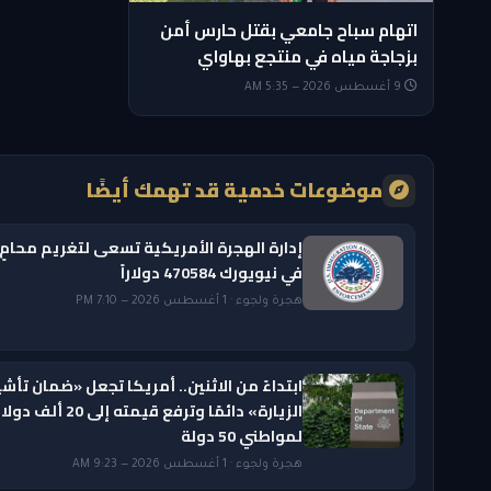
اتهام سباح جامعي بقتل حارس أمن
بزجاجة مياه في منتجع بهاواي
9 أغسطس 2026 — 5:35 AM
موضوعات خدمية قد تهمك أيضًا
إدارة الهجرة الأمريكية تسعى لتغريم محامٍ
في نيويورك 470584 دولاراً
هجرة ولجوء · 1 أغسطس 2026 — 7:10 PM
ابتداءً من الاثنين.. أمريكا تجعل «ضمان تأشي
الزيارة» دائمًا وترفع قيمته إلى 20 ألف دول
لمواطني 50 دولة
هجرة ولجوء · 1 أغسطس 2026 — 9:23 AM