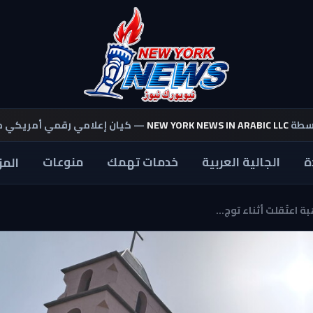
اسطة
NEW YORK NEWS IN ARABIC LLC
— كيان إعلامي رقمي أمريكي 
ة
الجالية العربية
خدمات تهمك
منوعات
المز
 اعتُقلت أثناء توج...