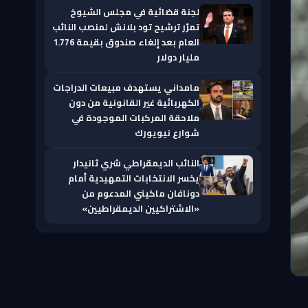
لجنة قضائية في مجلس الشيوخ
تمرّر ترشيح تود بلانش لمنصب النائب
العام بعد إلغاء صندوق بقيمة 1.776
مليار دولار
مامداني يستهدف مبيعات الدراجات
الكهربائية غير القانونية من دون
ملاحقة المركبات الموجودة في
شوارع نيويورك
النائب الديمقراطي شري ثانيدار
يخسر الانتخابات التمهيدية أمام
دونافان ماكيني المدعوم من
«الاشتراكيين الديمقراطيين»