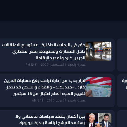
حتى في الرحلات الداخلية.. ICE توسع الاعتقالات
داخل المطارات وتستهدف بعض منتظري
الجرين كارد وتمديد الإقامة
هجرة ولجوء · 1 أغسطس 2026 — 12:51 PM
رة
قرار جديد من إدارة ترامب يغيّر حسابات الجرين
ار
كارد.. «ميديكيد» والغذاء والسكن قد تدخل
تقييم العبء العام اعتبارًا من 18 سبتمبر
هجرة ولجوء · 31 يوليو 2026 — 8:19 AM
بيل أكمان ينتقد سياسات مامداني ولا
يستبعد الترشح لرئاسة بلدية نيويورك