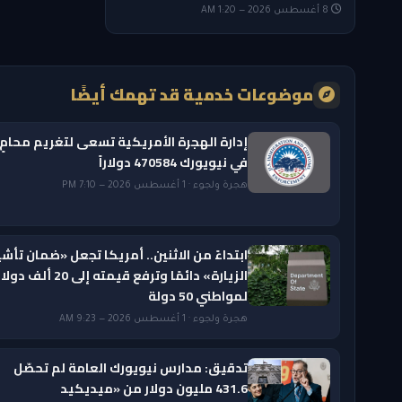
8 أغسطس 2026 — 1:20 AM
موضوعات خدمية قد تهمك أيضًا
إدارة الهجرة الأمريكية تسعى لتغريم محامٍ
في نيويورك 470584 دولاراً
هجرة ولجوء · 1 أغسطس 2026 — 7:10 PM
ابتداءً من الاثنين.. أمريكا تجعل «ضمان تأشي
الزيارة» دائمًا وترفع قيمته إلى 20 ألف دول
لمواطني 50 دولة
هجرة ولجوء · 1 أغسطس 2026 — 9:23 AM
تدقيق: مدارس نيويورك العامة لم تحصّل
431.6 مليون دولار من «ميديكيد