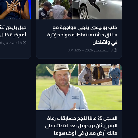
كلب بوليسي ينهي مواجهة مع
جيل بايدن ت
سائق مشتبه بتعاطيه مواد مؤثرة
أميركية خلال 
في واشنطن
8 أغسطس 2026 — 2:50 AM
8 أغسطس 2026 — 3:05 AM
السجن 25 عامًا لنجم مسابقات رعاة
البقر إيثان تريدويل بعد اعتدائه على
مالك أرض مسن في أوكلاهوما