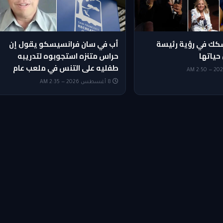
شكك في رؤية رئيسة
أب في سان فرانسيسكو يقول إن
حياتها
حراس متنزه استجوبوه لتدريبه
طفليه على التنس في ملعب عام
8 أغسطس 2026 — 2:35 AM