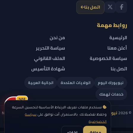
اتصل بنا
روابط مهمة
الرئيسية
من نحن
أعلن معنا
سياسة التحرير
سياسة الخصوصية
الملف القانوني
اتصل بنا
شهادة التأسيس
نيويورك اليوم
الولايات المتحدة
الجالية العربية
خدمات تهمك
جديد
ريلز
نستخدم ملفات تعريف الارتباط الأساسية لتحسين السرعة
© 2026
نيويورك نيوز
— جميع الحقوق محفوظة — NEW YORK NEWS
وحفظ تفضيلاتك. بالاستمرار، أنت توافق على
سياسة
IN ARABIC LLC — رقم التسجيل 0451351808
الخصوصية
.
موافق
إخفاء