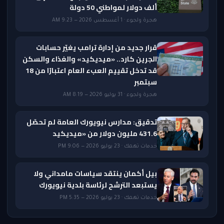
ألف دولار لمواطني 50 دولة
هجرة ولجوء · 1 أغسطس 2026 — 9:23 AM
قرار جديد من إدارة ترامب يغيّر حسابات
الجرين كارد.. «ميديكيد» والغذاء والسكن
قد تدخل تقييم العبء العام اعتبارًا من 18
سبتمبر
هجرة ولجوء · 31 يوليو 2026 — 8:19 AM
تدقيق: مدارس نيويورك العامة لم تحصّل
431.6 مليون دولار من «ميديكيد
خدمات تهمك · 23 يوليو 2026 — 9:06 PM
بيل أكمان ينتقد سياسات مامداني ولا
يستبعد الترشح لرئاسة بلدية نيويورك
خدمات تهمك · 23 يوليو 2026 — 5:35 PM