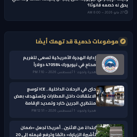
يحق له خصمه قانونًا؟
27 مايو 2026 — 8:00 AM
موضوعات خدمية قد تهمك أيضًا
إدارة الهجرة الأمريكية تسعى لتغريم
محامٍ في نيويورك 470584 دولاراً
هجرة ولجوء · 1 أغسطس 2026 — 7:10 PM
حتى في الرحلات الداخلية.. ICE توسع
الاعتقالات داخل المطارات وتستهدف بعض
منتظري الجرين كارد وتمديد الإقامة
هجرة ولجوء · 1 أغسطس 2026 — 12:51 PM
ابتداءً من الاثنين.. أمريكا تجعل «ضمان
تأشيرة الزيارة» دائمًا وترفع قيمته إلى 20