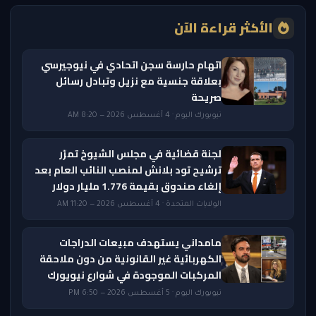
الأكثر قراءة الآن
اتهام حارسة سجن اتحادي في نيوجيرسي
بعلاقة جنسية مع نزيل وتبادل رسائل
صريحة
نيويورك اليوم · 4 أغسطس 2026 — 8:20 AM
لجنة قضائية في مجلس الشيوخ تمرّر
ترشيح تود بلانش لمنصب النائب العام بعد
إلغاء صندوق بقيمة 1.776 مليار دولار
الولايات المتحدة · 4 أغسطس 2026 — 11:20 AM
مامداني يستهدف مبيعات الدراجات
الكهربائية غير القانونية من دون ملاحقة
المركبات الموجودة في شوارع نيويورك
نيويورك اليوم · 5 أغسطس 2026 — 6:50 PM