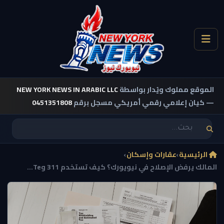
الموقع مملوك ويُدار بواسطة
NEW YORK NEWS IN ARABIC LLC
— كيان إعلامي رقمي أمريكي مسجل برقم
0451351808
الرئيسية
›
عقارات وإسكان
›
المالك يرفض الإصلاح في نيويورك؟ كيف تستخدم 311 وTe...