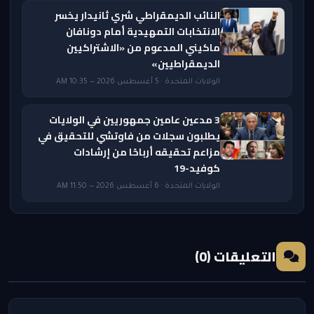
النائب الديمقراطي شري ثانيدار يخسر
الانتخابات التمهيدية أمام دونافان
ماكيني المدعوم من «الاشتراكيين
الديمقراطيين»
الولايات المتحدة · 5 أغسطس 2026 — 10:35 AM
3 مدعين عامين جمهوريين في الولايات
يطلبون سجلات من فاوتشي للتحقيق في
مزاعم تحقيقه أرباحًا من إرشادات
كوفيد-19
الولايات المتحدة · 6 أغسطس 2026 — 11:50 AM
التعليقات (0)