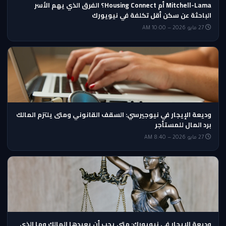
Mitchell-Lama أم Housing Connect؟ الفرق الذي يهم الأسر
الباحثة عن سكن أقل تكلفة في نيويورك
27 مايو 2026 — 10:00 AM
وديعة الإيجار في نيوجيرسي: السقف القانوني ومتى يلتزم المالك
برد المال للمستأجر
27 مايو 2026 — 8:40 AM
وديعة الإيجار في نيويورك: متى يجب أن يعيدها المالك وما الذي