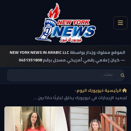
الموقع مملوك ويُدار بواسطة
NEW YORK NEWS IN ARABIC LLC
— كيان إعلامي رقمي أمريكي مسجل برقم
0451351808
الرئيسية
›
نيويورك اليوم
›
تجميد الإيجارات في نيويورك يخلق تباينًا حادًا بين ...