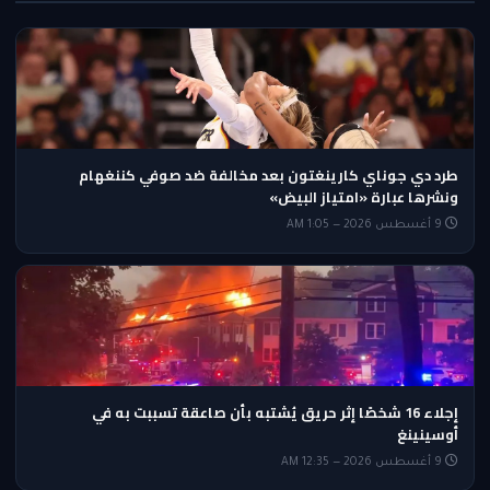
طرد دي جوناي كارينغتون بعد مخالفة ضد صوفي كننغهام
ونشرها عبارة «امتياز البيض»
9 أغسطس 2026 — 1:05 AM
إجلاء 16 شخصًا إثر حريق يُشتبه بأن صاعقة تسببت به في
أوسينينغ
9 أغسطس 2026 — 12:35 AM