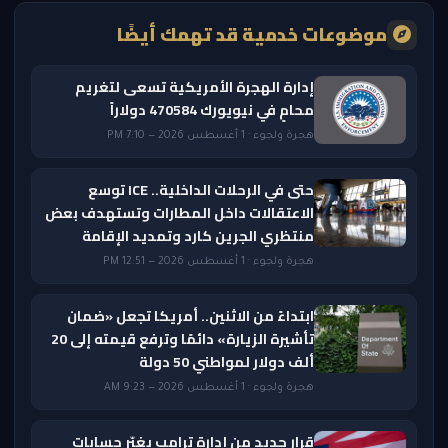
موضوعات خدمية قد تهمك أيضًا
إدارة الهجرة الأمريكية تسعى لتغريم
محامٍ في نيويورك 470584 دولاراً
هجرة ولجوء · 1 أغسطس 2026 — 7:10 PM
حتى في الرحلات الداخلية.. ICE توسع
الاعتقالات داخل المطارات وتستهدف بعض
منتظري الجرين كارد وتمديد الإقامة
هجرة ولجوء · 1 أغسطس 2026 — 12:51 PM
ابتداءً من الاثنين.. أمريكا تجعل «ضمان
تأشيرة الزيارة» دائمًا وترفع قيمته إلى 20
ألف دولار لمواطني 50 دولة
هجرة ولجوء · 1 أغسطس 2026 — 9:23 AM
قرار جديد من إدارة ترامب يغيّر حسابات