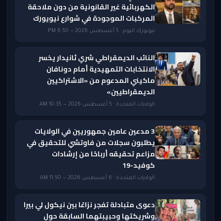
الكهربائية غير القانونية من دون ملاحقة
المركبات الموجودة في شوارع نيويورك
نيويورك اليوم · 5 أغسطس 2026 — 6:50 PM
النائب الديمقراطي شري ثانيدار يخسر
الانتخابات التمهيدية أمام دونافان
ماكيني المدعوم من «الاشتراكيين
الديمقراطيين»
الولايات المتحدة · 5 أغسطس 2026 — 10:35 AM
3 مدعين عامين جمهوريين في الولايات
يطلبون سجلات من فاوتشي للتحقيق في
مزاعم تحقيقه أرباحًا من إرشادات
كوفيد-19
الولايات المتحدة · 6 أغسطس 2026 — 11:50 AM
دعوى متبادلة تفجر نزاعًا بين نيكول لي بيرا
وشريكتها وحبيبتهما السابقة حول