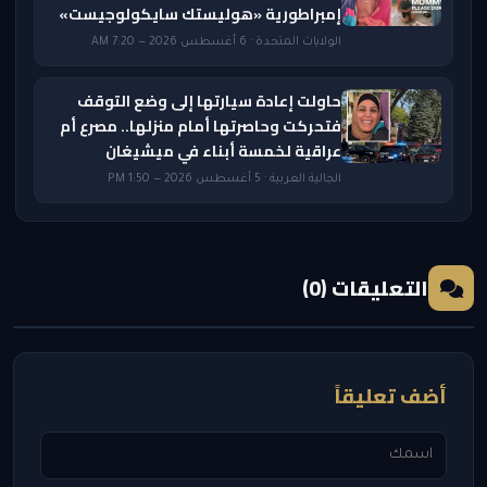
إمبراطورية «هوليستك سايكولوجيست»
الولايات المتحدة · 6 أغسطس 2026 — 7:20 AM
حاولت إعادة سيارتها إلى وضع التوقف
فتحركت وحاصرتها أمام منزلها.. مصرع أم
عراقية لخمسة أبناء في ميشيغان
الجالية العربية · 5 أغسطس 2026 — 1:50 PM
التعليقات (0)
أضف تعليقاً