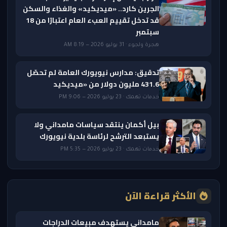
الجرين كارد.. «ميديكيد» والغذاء والسكن
قد تدخل تقييم العبء العام اعتبارًا من 18
سبتمبر
هجرة ولجوء · 31 يوليو 2026 — 8:19 AM
تدقيق: مدارس نيويورك العامة لم تحصّل
431.6 مليون دولار من «ميديكيد
خدمات تهمك · 23 يوليو 2026 — 9:06 PM
بيل أكمان ينتقد سياسات مامداني ولا
يستبعد الترشح لرئاسة بلدية نيويورك
خدمات تهمك · 23 يوليو 2026 — 5:35 PM
الأكثر قراءة الآن
مامداني يستهدف مبيعات الدراجات