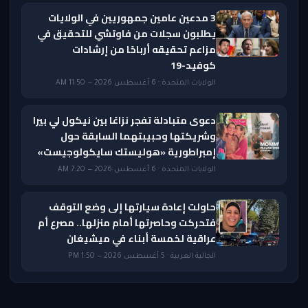
3 مدعين عامين جمهوريين في الولايات
يطلبون سجلات من فاوتشي للتحقيق في
مزاعم تحقيقه أرباحًا من إرشادات
كوفيد-19
الولايات المتحدة · 6 أغسطس 2026 — 11:50 AM
دعوى متبادلة تفجر نزاعًا بين نيكول لي بيرا
وشريكتها وحبيبتهما السابقة حول
إمبراطورية «هوليستك سايكولوجيست»
الولايات المتحدة · 6 أغسطس 2026 — 7:20 AM
حاولت إعادة سيارتها إلى وضع التوقف
فتحركت وحاصرتها أمام منزلها.. مصرع أم
عراقية لخمسة أبناء في ميشيغان
الجالية العربية · 5 أغسطس 2026 — 1:50 PM