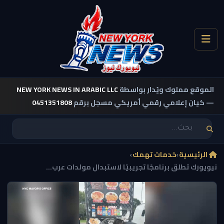
الموقع مملوك ويُدار بواسطة
NEW YORK NEWS IN ARABIC LLC
— كيان إعلامي رقمي أمريكي مسجل برقم
0451351808
الرئيسية
›
خدمات تهمك
›
نيويورك تطلق برنامجًا تجريبيًا لاستبدال مولدات عرب...