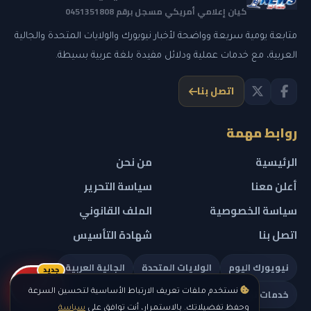
كيان إعلامي أمريكي مسجل برقم 0451351808
متابعة يومية سريعة وواضحة لأخبار نيويورك والولايات المتحدة والجالية
العربية، مع خدمات عملية ودلائل مفيدة بلغة عربية بسيطة.
اتصل بنا
روابط مهمة
الرئيسية
من نحن
أعلن معنا
سياسة التحرير
سياسة الخصوصية
الملف القانوني
اتصل بنا
شهادة التأسيس
نيويورك اليوم
الولايات المتحدة
الجالية العربية
جديد
ريلز
خدمات تهمك
نستخدم ملفات تعريف الارتباط الأساسية لتحسين السرعة
وحفظ تفضيلاتك. بالاستمرار، أنت توافق على
سياسة