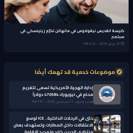
كنيسة القديس نيقولاوس في مانهاتن تكرّم زيلينسكي في
سبتمبر
20 يوليو 2026 — 8:32 PM
موضوعات خدمية قد تهمك أيضًا
إدارة الهجرة الأمريكية تسعى لتغريم
محامٍ في نيويورك 470584 دولاراً
هجرة ولجوء · 1 أغسطس 2026 — 7:10 PM
حتى في الرحلات الداخلية.. ICE توسع
الاعتقالات داخل المطارات وتستهدف بعض
منتظري الجرين كارد وتمديد الإقامة