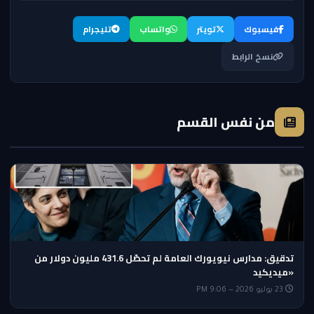
فيسبوك
تويتر
واتساب
تليجرام
نسخ الرابط
من نفس القسم
تدقيق: مدارس نيويورك العامة لم تحصّل 431.6 مليون دولار من
«ميديكيد
23 يوليو 2026 — 9:06 PM