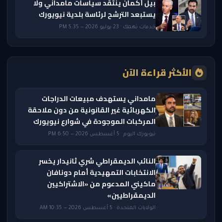
بيل أكمان ينتقد سياسات مامداني ولا
يستبعد الترشح لرئاسة بلدية نيويورك
خدمات تهمك · 23 يوليو 2026 — 5:35 PM
الأكثر قراءة الآن
مامداني يستهدف مبيعات الدراجات
الكهربائية غير القانونية من دون ملاحقة
المركبات الموجودة في شوارع نيويورك
نيويورك اليوم · 5 أغسطس 2026 — 6:50 PM
النائب الديمقراطي شري ثانيدار يخسر
الانتخابات التمهيدية أمام دونافان
ماكيني المدعوم من «الاشتراكيين
الديمقراطيين»
الولايات المتحدة · 5 أغسطس 2026 — 10:35 AM