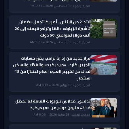
هجرة ولجوء · 1 أغسطس 2026 — 12:51 PM
ابتداءً من الاثنين.. أمريكا تجعل «ضمان
تأشيرة الزيارة» دائمًا وترفع قيمته إلى 20
ألف دولار لمواطني 50 دولة
هجرة ولجوء · 1 أغسطس 2026 — 9:23 AM
قرار جديد من إدارة ترامب يغيّر حسابات
الجرين كارد.. «ميديكيد» والغذاء والسكن
قد تدخل تقييم العبء العام اعتبارًا من 18
سبتمبر
هجرة ولجوء · 31 يوليو 2026 — 8:19 AM
تدقيق: مدارس نيويورك العامة لم تحصّل
431.6 مليون دولار من «ميديكيد
خدمات تهمك · 23 يوليو 2026 — 9:06 PM