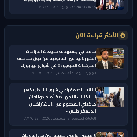
خدمات تهمك · 23 يوليو 2026 — 5:35 PM
الأكثر قراءة الآن
مامداني يستهدف مبيعات الدراجات
الكهربائية غير القانونية من دون ملاحقة
المركبات الموجودة في شوارع نيويورك
نيويورك اليوم · 5 أغسطس 2026 — 6:50 PM
النائب الديمقراطي شري ثانيدار يخسر
الانتخابات التمهيدية أمام دونافان
ماكيني المدعوم من «الاشتراكيين
الديمقراطيين»
الولايات المتحدة · 5 أغسطس 2026 — 10:35 AM
3 مدعين عامين جمهوريين في الولايات