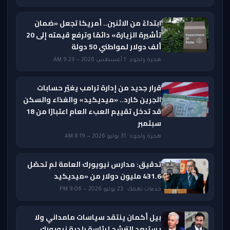
ابتداءً من الاثنين.. أمريكا تجعل «ضمان
تأشيرة الزيارة» دائمًا وترفع قيمته إلى 20
ألف دولار لمواطني 50 دولة
هجرة ولجوء · 1 أغسطس 2026 — 9:23 AM
قرار جديد من إدارة ترامب يغيّر حسابات
الجرين كارد.. «ميديكيد» والغذاء والسكن
قد تدخل تقييم العبء العام اعتبارًا من 18
سبتمبر
هجرة ولجوء · 31 يوليو 2026 — 8:19 AM
تدقيق: مدارس نيويورك العامة لم تحصّل
431.6 مليون دولار من «ميديكيد
خدمات تهمك · 23 يوليو 2026 — 9:06 PM
بيل أكمان ينتقد سياسات مامداني ولا
يستبعد الترشح لرئاسة بلدية نيويورك