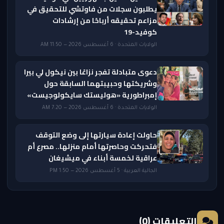
يطلبون سجلات من فاوتشي للتحقيق في
مزاعم تحقيقه أرباحًا من إرشادات
كوفيد-19
الولايات المتحدة · 6 أغسطس 2026 — 11:50 AM
دعوى متبادلة تفجر نزاعًا بين نيكول لي بيرا
وشريكتها وحبيبتهما السابقة حول
إمبراطورية «هوليستك سايكولوجيست»
الولايات المتحدة · 6 أغسطس 2026 — 7:20 AM
حاولت إعادة سيارتها إلى وضع التوقف
فتحركت وحاصرتها أمام منزلها.. مصرع أم
عراقية لخمسة أبناء في ميشيغان
الجالية العربية · 5 أغسطس 2026 — 1:50 PM
التعليقات (0)