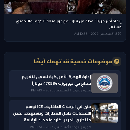
إنقاذ أكثر من 30 قطة من قارب مهجور قبالة تاكوما والتحقيق
مستمر
8 أغسطس 2026 — 10:35 AM
موضوعات خدمية قد تهمك أيضًا
إدارة الهجرة الأمريكية تسعى لتغريم
محامٍ في نيويورك 470584 دولاراً
هجرة ولجوء · 1 أغسطس 2026 — 7:10 PM
حتى في الرحلات الداخلية.. ICE توسع
الاعتقالات داخل المطارات وتستهدف بعض
منتظري الجرين كارد وتمديد الإقامة
هجرة ولجوء · 1 أغسطس 2026 — 12:51 PM