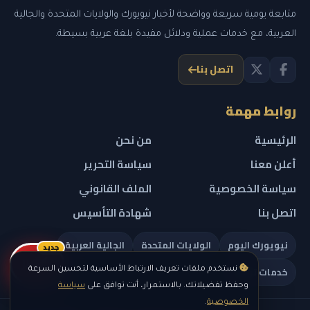
متابعة يومية سريعة وواضحة لأخبار نيويورك والولايات المتحدة والجالية
العربية، مع خدمات عملية ودلائل مفيدة بلغة عربية بسيطة.
اتصل بنا
روابط مهمة
الرئيسية
من نحن
أعلن معنا
سياسة التحرير
سياسة الخصوصية
الملف القانوني
اتصل بنا
شهادة التأسيس
نيويورك اليوم
الولايات المتحدة
الجالية العربية
جديد
ريلز
خدمات تهمك
نستخدم ملفات تعريف الارتباط الأساسية لتحسين السرعة
وحفظ تفضيلاتك. بالاستمرار، أنت توافق على
سياسة
الخصوصية
.