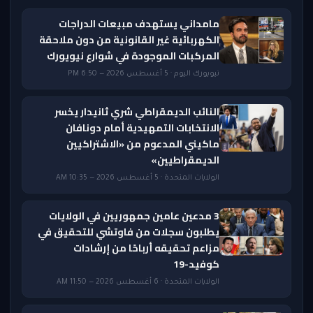
مامداني يستهدف مبيعات الدراجات
الكهربائية غير القانونية من دون ملاحقة
المركبات الموجودة في شوارع نيويورك
نيويورك اليوم · 5 أغسطس 2026 — 6:50 PM
النائب الديمقراطي شري ثانيدار يخسر
الانتخابات التمهيدية أمام دونافان
ماكيني المدعوم من «الاشتراكيين
الديمقراطيين»
الولايات المتحدة · 5 أغسطس 2026 — 10:35 AM
3 مدعين عامين جمهوريين في الولايات
يطلبون سجلات من فاوتشي للتحقيق في
مزاعم تحقيقه أرباحًا من إرشادات
كوفيد-19
الولايات المتحدة · 6 أغسطس 2026 — 11:50 AM