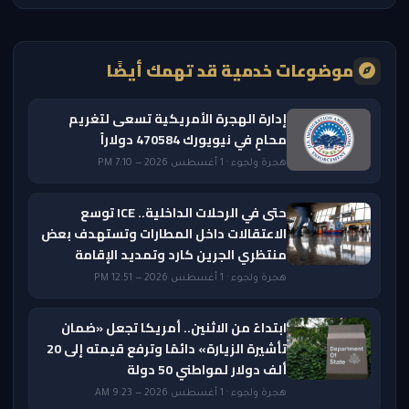
موضوعات خدمية قد تهمك أيضًا
إدارة الهجرة الأمريكية تسعى لتغريم
محامٍ في نيويورك 470584 دولاراً
هجرة ولجوء · 1 أغسطس 2026 — 7:10 PM
حتى في الرحلات الداخلية.. ICE توسع
الاعتقالات داخل المطارات وتستهدف بعض
منتظري الجرين كارد وتمديد الإقامة
هجرة ولجوء · 1 أغسطس 2026 — 12:51 PM
ابتداءً من الاثنين.. أمريكا تجعل «ضمان
تأشيرة الزيارة» دائمًا وترفع قيمته إلى 20
ألف دولار لمواطني 50 دولة
هجرة ولجوء · 1 أغسطس 2026 — 9:23 AM