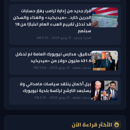
قرار جديد من إدارة ترامب يغيّر حسابات
الجرين كارد.. «ميديكيد» والغذاء والسكن
قد تدخل تقييم العبء العام اعتبارًا من 18
سبتمبر
هجرة ولجوء · 31 يوليو 2026 — 8:19 AM
تدقيق: مدارس نيويورك العامة لم تحصّل
431.6 مليون دولار من «ميديكيد
خدمات تهمك · 23 يوليو 2026 — 9:06 PM
بيل أكمان ينتقد سياسات مامداني ولا
يستبعد الترشح لرئاسة بلدية نيويورك
خدمات تهمك · 23 يوليو 2026 — 5:35 PM
الأكثر قراءة الآن