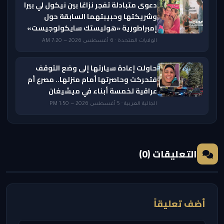
دعوى متبادلة تفجر نزاعًا بين نيكول لي بيرا
وشريكتها وحبيبتهما السابقة حول
إمبراطورية «هوليستك سايكولوجيست»
الولايات المتحدة · 6 أغسطس 2026 — 7:20 AM
حاولت إعادة سيارتها إلى وضع التوقف
فتحركت وحاصرتها أمام منزلها.. مصرع أم
عراقية لخمسة أبناء في ميشيغان
الجالية العربية · 5 أغسطس 2026 — 1:50 PM
التعليقات (0)
أضف تعليقاً