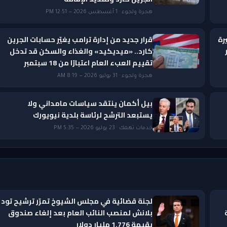
هجرة ولجوء · 1 أغسطس 2026 — 12:51 PM
رة
قرار جديد من إدارة ترامب يغيّر حسابات الجرين
ار
كارد.. «ميديكيد» والغذاء والسكن قد تدخل
تقييم العبء العام اعتبارًا من 18 سبتمبر
هجرة ولجوء · 31 يوليو 2026 — 8:19 AM
بيل أكمان ينتقد سياسات مامداني ولا
يستبعد الترشح لرئاسة بلدية نيويورك
خدمات تهمك · 23 يوليو 2026 — 5:35 PM
لجنة قضائية في مجلس الشيوخ تمرّر ترشيح تود
بلانش لمنصب النائب العام بعد إلغاء صندوق
بقيمة 1.776 مليار دولار