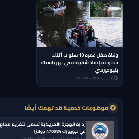
وفاة طفل عمره 10 سنوات أثناء
محاولته إنقاذ شقيقته في نهر باسيك
بنيوجيرسي
30 يوليو 2026 — 7:00 AM
موضوعات خدمية قد تهمك أيضًا
إدارة الهجرة الأمريكية تسعى لتغريم محامٍ
في نيويورك 470584 دولاراً