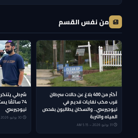
من نفس القسم
أكثر من 400 بلاغ عن حالات سرطان
شرطي يتنكر 
قرب مكب نفايات قديم في
74 سائقًا 
نيوجيرسي.. والسكان يطالبون بفحص
نيوجيرسي
المياه والتربة
30 يوليو 2026 — 8:30 PM
31 يوليو 2026 — 5:15 AM