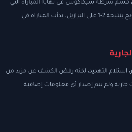
لى قسم شرطة سيكاكوس في نهاية المباراة التي
أقيمت مساء الأحد، والتي انتهت بفوز النرويج بنتيجة 2-1 على البرازيل. بدأت المباراة في
جارية
استلام التهديد، لكنه رفض الكشف عن مزيد من
ت جارية ولم يتم إصدار أي معلومات إضافية