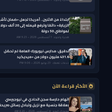
هجرة ولجوء · 1 أغسطس 2026 — 7:10 PM
ابتداءً من الاثنين.. أمريكا تجعل «ضمان تأشي
الزيارة» دائمًا وترفع قيمته إلى 20 ألف دول
لمواطني 50 دولة
هجرة ولجوء · 1 أغسطس 2026 — 9:23 AM
تدقيق: مدارس نيويورك العامة لم تحصّل
431.6 مليون دولار من «ميديكيد
خدمات تهمك · 23 يوليو 2026 — 9:06 PM
الأكثر قراءة الآن
اتهام حارسة سجن اتحادي في نيوجيرسي
بعلاقة جنسية مع نزيل وتبادل رسائل صريحة
نيويورك اليوم · 4 أغسطس 2026 — 8:20 AM