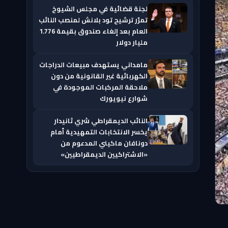
لجنة قضائية في مجلس الشيوخ
تمرّر ترشيح تود بلانش لمنصب النائب
العام بعد إلغاء صندوق بقيمة 1.776
مليار دولار
مامداني يستهدف مبيعات الدراجات
الكهربائية غير القانونية من دون
ملاحقة المركبات الموجودة في
شوارع نيويورك
النائب الديمقراطي شري ثانيدار
يخسر الانتخابات التمهيدية أمام
دونافان ماكيني المدعوم من
«الاشتراكيين الديمقراطيين»