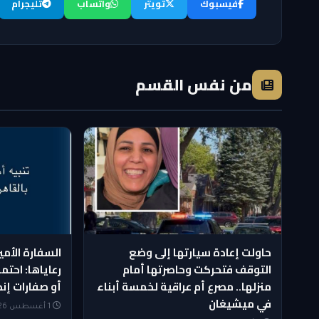
فيسبوك
تويتر
واتساب
تليجرام
من نفس القسم
حاولت إعادة سيارتها إلى وضع
السفارة الأمي
التوقف فتحركت وحاصرتها أمام
رعاياها: احتمو
منزلها.. مصرع أم عراقية لخمسة أبناء
أو صفارات إنذ
في ميشيغان
1 أغسطس 2026 — 10:09 AM