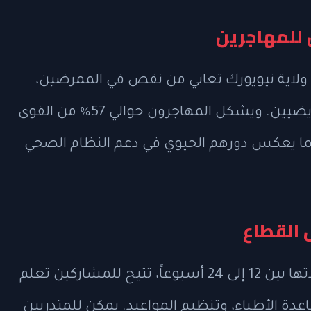
للمهاجرين
% من مستشفيات ولاية نيويورك تعاني من نقص في الممرضين،
و88% تحتاج إلى موظفين مهنيين غير تمريضيين. ويشكل المهاجرون حوالي 57% من القوى
 مما يعكس دورهم الحيوي في دعم النظام الصحي
 القطاع
تتوفر برامج تدريبية قصيرة الأمد تتراوح مدتها بين 12 إلى 24 أسبوعاً، تتيح للمشاركين تعلم
دة الأطباء، وتنظيم المواعيد. يمكن للمتدربين