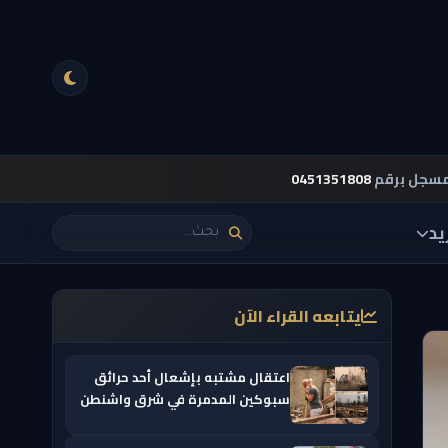
مسجل برقم
0451351808
يد
يتابعه القراء الآن
اعتقال مشتبه بإشعال أحد حرائق
سبوكين المدمرة في شرق واشنطن