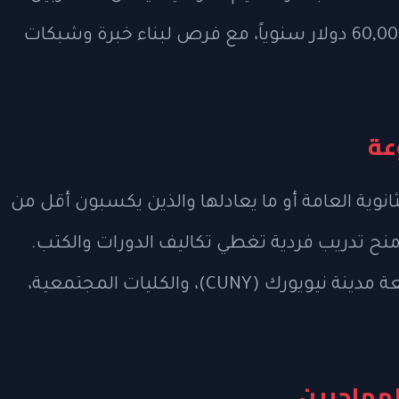
الحصول على رواتب تتراوح بين 45,000 و60,000 دولار سنوياً، مع فرص لبناء خبرة وشبكات
عة
ية العامة أو ما يعادلها والذين يكسبون أقل من
على منح تدريب فردية تغطي تكاليف الدورات والكتب.
وتقدم مؤسسات مثل Workforce1، وجامعة مدينة نيويورك (CUNY)، والكليات المجتمعية،
مهاجرين