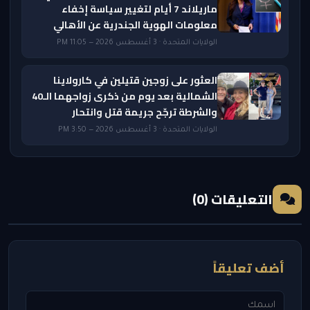
ماريلاند 7 أيام لتغيير سياسة إخفاء
معلومات الهوية الجندرية عن الأهالي
الولايات المتحدة · 3 أغسطس 2026 — 11:05 PM
العثور على زوجين قتيلين في كارولاينا
الشمالية بعد يوم من ذكرى زواجهما الـ40
والشرطة ترجّح جريمة قتل وانتحار
الولايات المتحدة · 3 أغسطس 2026 — 3:50 PM
التعليقات (0)
أضف تعليقاً