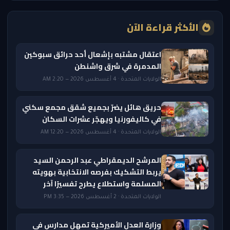
الأكثر قراءة الآن
اعتقال مشتبه بإشعال أحد حرائق سبوكين
المدمرة في شرق واشنطن
الولايات المتحدة · 4 أغسطس 2026 — 2:20 AM
حريق هائل يضرّ بجميع شقق مجمع سكني
في كاليفورنيا ويهجّر عشرات السكان
الولايات المتحدة · 4 أغسطس 2026 — 12:20 AM
المرشح الديمقراطي عبد الرحمن السيد
يربط التشكيك بفرصه الانتخابية بهويته
المسلمة واستطلاع يطرح تفسيرًا آخر
الولايات المتحدة · 2 أغسطس 2026 — 3:35 PM
وزارة العدل الأميركية تمهل مدارس في