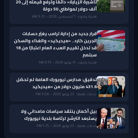
تأشيرة الزيارة» دائمًا وترفع قيمته إلى 20
ألف دولار لمواطني 50 دولة
هجرة ولجوء · 1 أغسطس 2026 — 9:23 AM
قرار جديد من إدارة ترامب يغيّر حسابات
الجرين كارد.. «ميديكيد» والغذاء والسكن
قد تدخل تقييم العبء العام اعتبارًا من 18
سبتمبر
هجرة ولجوء · 31 يوليو 2026 — 8:19 AM
تدقيق: مدارس نيويورك العامة لم تحصّل
431.6 مليون دولار من «ميديكيد
خدمات تهمك · 23 يوليو 2026 — 9:06 PM
بيل أكمان ينتقد سياسات مامداني ولا
يستبعد الترشح لرئاسة بلدية نيويورك
خدمات تهمك · 23 يوليو 2026 — 5:35 PM