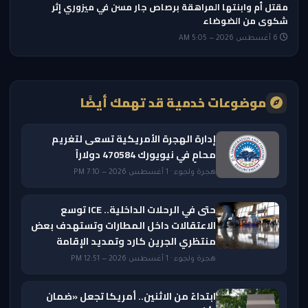
مقتل أم وابنتها المراهقة برصاص جار مسن في ميزوري إثر
شكوى من الضوضاء
6 أغسطس 2026 — 5:05 AM
موضوعات خدمية قد تهمك أيضًا
إدارة الهجرة الأمريكية تسعى لتغريم
محامٍ في نيويورك 470584 دولاراً
هجرة ولجوء · 1 أغسطس 2026 — 7:10 PM
حتى في الرحلات الداخلية.. ICE توسع
الاعتقالات داخل المطارات وتستهدف بعض
منتظري الجرين كارد وتمديد الإقامة
هجرة ولجوء · 1 أغسطس 2026 — 12:51 PM
ابتداءً من الاثنين.. أمريكا تجعل «ضمان