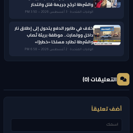
والشرطة ترجّح جريمة قتل وانتحار
الولايات المتحدة · 3 أغسطس 2026 — 3:50 PM
خلاف في طابور الدفع يتحول إلى إطلاق نار
داخل وولمارت.. موظفة بريئة تُصاب
والشرطة تطارد مسلحًا «خطيرًا»
الولايات المتحدة · 2 أغسطس 2026 — 6:58 PM
التعليقات (0)
أضف تعليقاً