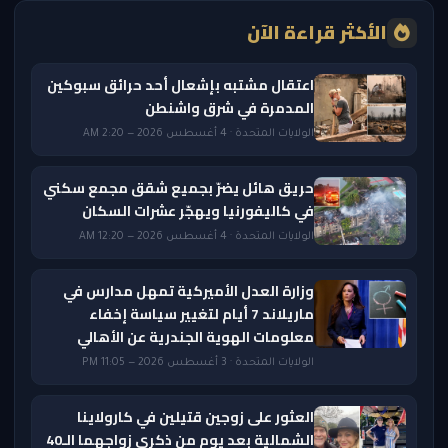
الأكثر قراءة الآن
اعتقال مشتبه بإشعال أحد حرائق سبوكين
المدمرة في شرق واشنطن
الولايات المتحدة · 4 أغسطس 2026 — 2:20 AM
حريق هائل يضرّ بجميع شقق مجمع سكني
في كاليفورنيا ويهجّر عشرات السكان
الولايات المتحدة · 4 أغسطس 2026 — 12:20 AM
وزارة العدل الأميركية تمهل مدارس في
ماريلاند 7 أيام لتغيير سياسة إخفاء
معلومات الهوية الجندرية عن الأهالي
الولايات المتحدة · 3 أغسطس 2026 — 11:05 PM
العثور على زوجين قتيلين في كارولاينا
الشمالية بعد يوم من ذكرى زواجهما الـ40