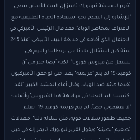
تقرير لصحيفة نيويورك تايمز إن البيت الأبيض سعى
"للإشارة إلى التقدم نحو استعادة الحياة الطبيعية مع
الاعتراف بمخاطر الوباء"، فقد قال الرئيس الأميركي في
الاحتفال الذي أقامه في حديقة البيت الأبيض: "منذ 245
سنة كان استقلال بلادنا عن بريطانيا واليوم هي
تستقل عن فيروس كورونا". لكنه أيضا حذر من أن
كوفيد-19 لم يتم "هزيمته" بعد، حتى لو حقق الأميركيون
تقدما هائلا ضد الوباء. وقال أمام الحشد الكبير: "لقد
اكتسبنا اليد العليا في مواجهة هذا الفيروس" وأضاف:
"لا تفهموني خطأ. لم يتم هزيمة كوفيد-19. نعلم
جميعا ظهور سلالات قوية، مثل سلالة دلتا". معدلات
تطعيم "بطيئة" ويقول تقرير نيويورك تايمز إنه في حين