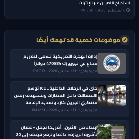
استدراج قاصرين عبر الإنترنت
6 أغسطس 2026 — 3:20 PM
موضوعات خدمية قد تهمك أيضًا
إدارة الهجرة الأمريكية تسعى لتغريم
محامٍ في نيويورك 470584 دولاراً
هجرة ولجوء · 1 أغسطس 2026 — 7:10 PM
حتى في الرحلات الداخلية.. ICE توسع
الاعتقالات داخل المطارات وتستهدف بعض
منتظري الجرين كارد وتمديد الإقامة
هجرة ولجوء · 1 أغسطس 2026 — 12:51 PM
ابتداءً من الاثنين.. أمريكا تجعل «ضمان
تأشيرة الزيارة» دائمًا وترفع قيمته إلى 20