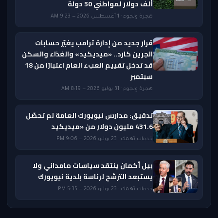
ألف دولار لمواطني 50 دولة
هجرة ولجوء · 1 أغسطس 2026 — 9:23 AM
قرار جديد من إدارة ترامب يغيّر حسابات
الجرين كارد.. «ميديكيد» والغذاء والسكن
قد تدخل تقييم العبء العام اعتبارًا من 18
سبتمبر
هجرة ولجوء · 31 يوليو 2026 — 8:19 AM
تدقيق: مدارس نيويورك العامة لم تحصّل
431.6 مليون دولار من «ميديكيد
خدمات تهمك · 23 يوليو 2026 — 9:06 PM
بيل أكمان ينتقد سياسات مامداني ولا
يستبعد الترشح لرئاسة بلدية نيويورك
خدمات تهمك · 23 يوليو 2026 — 5:35 PM