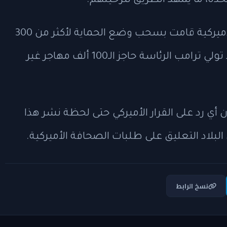
حدة، ما يمهّد الطريق لترحيلهم.
كما أفادت تقارير بأن وزارة الأمن الداخلي الأميركية قامت بسحب وضع الحماية لأكثر من 300
ألف شخص، فيما تجاوز عدد المرحّلين منذ تولي ترامب الرئاسة حاجز الـ100 ألف مهاجر غير
 أي رد على القرار الأميركي حتى لحظة نشر هذا
لبلاد التعليق على طلبات الصحافة الأميركية.
نسخ الرابط