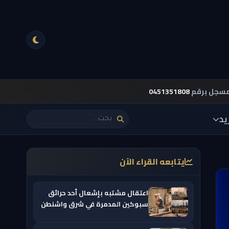
مسجل برقم
0451351808
يد
يتابعه القراء الآن
اعتقال مشتبه بإشعال أحد حرائق
سبوكين المدمرة في شرق واشنطن