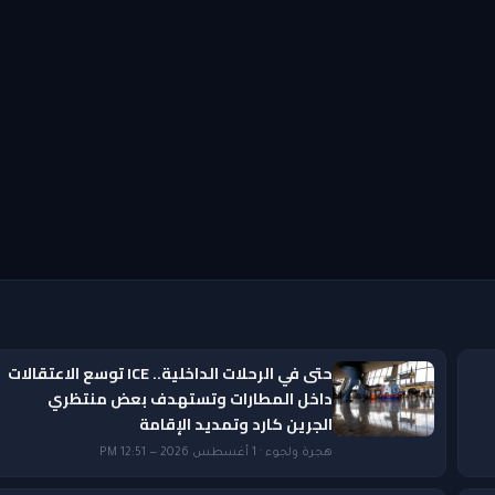
حتى في الرحلات الداخلية.. ICE توسع الاعتقالات
داخل المطارات وتستهدف بعض منتظري
الجرين كارد وتمديد الإقامة
هجرة ولجوء · 1 أغسطس 2026 — 12:51 PM