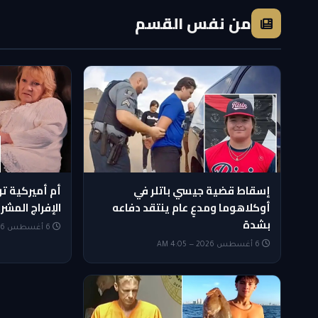
من نفس القسم
إسقاط قضية جيسي باتلر في
أم أميركية ت
أوكلاهوما ومدعٍ عام ينتقد دفاعه
الإفراج المشر
بشدة
6 أغسطس 2026 — 3:50 AM
6 أغسطس 2026 — 4:05 AM