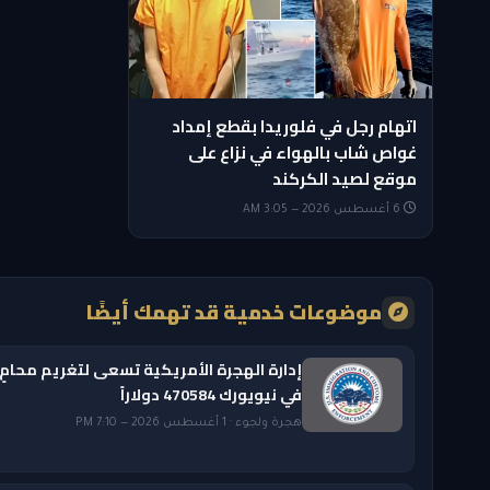
اتهام رجل في فلوريدا بقطع إمداد
غواص شاب بالهواء في نزاع على
موقع لصيد الكركند
6 أغسطس 2026 — 3:05 AM
موضوعات خدمية قد تهمك أيضًا
إدارة الهجرة الأمريكية تسعى لتغريم محامٍ
في نيويورك 470584 دولاراً
هجرة ولجوء · 1 أغسطس 2026 — 7:10 PM