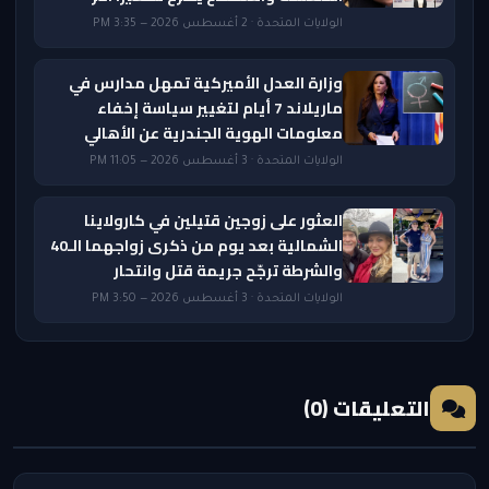
الولايات المتحدة · 2 أغسطس 2026 — 3:35 PM
وزارة العدل الأميركية تمهل مدارس في
ماريلاند 7 أيام لتغيير سياسة إخفاء
معلومات الهوية الجندرية عن الأهالي
الولايات المتحدة · 3 أغسطس 2026 — 11:05 PM
العثور على زوجين قتيلين في كارولاينا
الشمالية بعد يوم من ذكرى زواجهما الـ40
والشرطة ترجّح جريمة قتل وانتحار
الولايات المتحدة · 3 أغسطس 2026 — 3:50 PM
التعليقات (0)