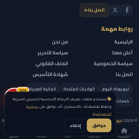
اتصل بنا
روابط مهمة
الرئيسية
من نحن
أعلن معنا
سياسة التحرير
سياسة الخصوصية
الملف القانوني
اتصل بنا
شهادة التأسيس
نيويورك اليوم
الولايات المتحدة
الجالية العربية
جديد
ريلز
خدمات تهمك
نستخدم ملفات تعريف الارتباط الأساسية لتحسين السرعة
وحفظ تفضيلاتك. بالاستمرار، أنت توافق على
سياسة
الخصوصية
.
© 2026
نيويورك نيوز
— جميع الحقوق محفوظة — NEW YORK NEWS
موافق
إخفاء
IN ARABIC LLC — رقم التسجيل 0451351808
الرئيسية
نيويورك
بحث
القائمة
المظهر