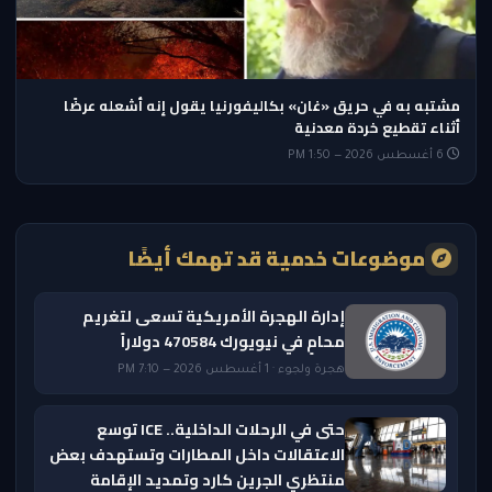
مشتبه به في حريق «غان» بكاليفورنيا يقول إنه أشعله عرضًا
أثناء تقطيع خردة معدنية
6 أغسطس 2026 — 1:50 PM
موضوعات خدمية قد تهمك أيضًا
إدارة الهجرة الأمريكية تسعى لتغريم
محامٍ في نيويورك 470584 دولاراً
هجرة ولجوء · 1 أغسطس 2026 — 7:10 PM
حتى في الرحلات الداخلية.. ICE توسع
الاعتقالات داخل المطارات وتستهدف بعض
منتظري الجرين كارد وتمديد الإقامة