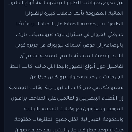
من تعرض حيواناتنا للطيور البرية، وخاصة أنواع الطيور
المائية، المعروفة بأنها حاملات كبيرة لإنفلونزا
الطيور". تدير جمعية الحفاظ على الحياة البرية أيضًا
حديقتي الحيوان في سنترال بارك وبروسبيكت بارك،
بالإضافة إلى حوض أسماك نيويورك في جزيرة كوني
آيلاند. رفضت المتحدثة باسم الجمعية تقديم أي
تفاصيل حول أنواع الطيور والبط التي ماتت. كانت البط
التي ماتت في حديقة حيوان برونكس جزءًا من
مجموعتها، في حين كانت الطيور برية. وقالت الجمعية
إن الأطباء البيطريين والقائمين على المتاحف يراقبون
الموقف ويتعاونون مع وكالات المدينة والولاية
والحكومة الفيدرالية. تظل جميع المتنزهات مفتوحة،
حيث لا يوجد خطر كبير على البشر. تعد حديقة حيوان