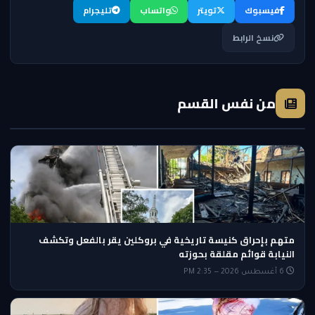
فيسبوك
تويتر
واتساب
تليجرام
نسخ الرابط
من نفس القسم
متهم بإحراق كنيسة تاريخية في بروكلين يقر بالفعل وتكشف
النيابة قوائم مقلقة بحوزته
6 أغسطس 2026 — 2:35 PM