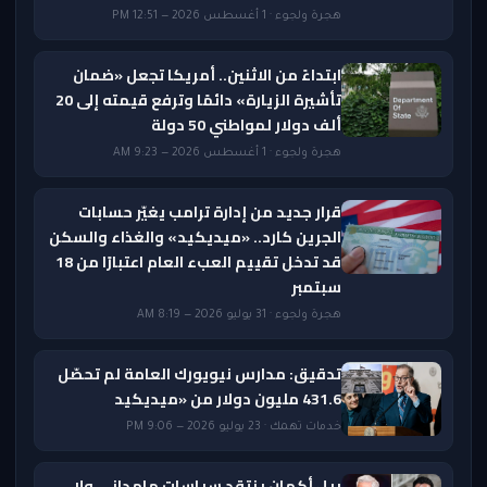
هجرة ولجوء · 1 أغسطس 2026 — 12:51 PM
ابتداءً من الاثنين.. أمريكا تجعل «ضمان
تأشيرة الزيارة» دائمًا وترفع قيمته إلى 20
ألف دولار لمواطني 50 دولة
هجرة ولجوء · 1 أغسطس 2026 — 9:23 AM
قرار جديد من إدارة ترامب يغيّر حسابات
الجرين كارد.. «ميديكيد» والغذاء والسكن
قد تدخل تقييم العبء العام اعتبارًا من 18
سبتمبر
هجرة ولجوء · 31 يوليو 2026 — 8:19 AM
تدقيق: مدارس نيويورك العامة لم تحصّل
431.6 مليون دولار من «ميديكيد
خدمات تهمك · 23 يوليو 2026 — 9:06 PM
بيل أكمان ينتقد سياسات مامداني ولا