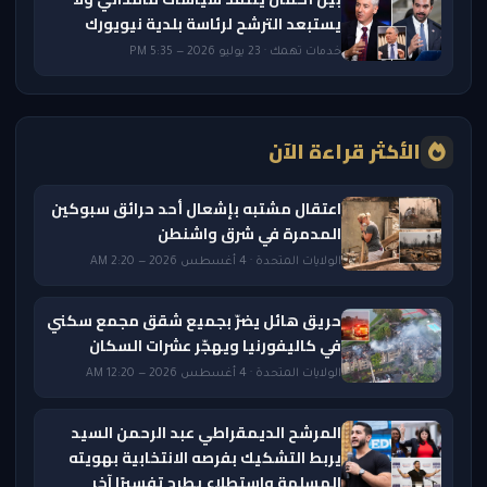
يستبعد الترشح لرئاسة بلدية نيويورك
خدمات تهمك · 23 يوليو 2026 — 5:35 PM
الأكثر قراءة الآن
اعتقال مشتبه بإشعال أحد حرائق سبوكين
المدمرة في شرق واشنطن
الولايات المتحدة · 4 أغسطس 2026 — 2:20 AM
حريق هائل يضرّ بجميع شقق مجمع سكني
في كاليفورنيا ويهجّر عشرات السكان
الولايات المتحدة · 4 أغسطس 2026 — 12:20 AM
المرشح الديمقراطي عبد الرحمن السيد
يربط التشكيك بفرصه الانتخابية بهويته
المسلمة واستطلاع يطرح تفسيرًا آخر