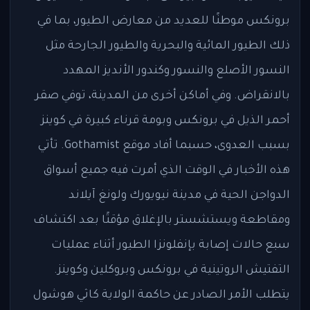
برونكس موطنًا للعديد من معارض الطيور، بما في
ذلك الطيور المائية والبحرية والطيور الجارحة مثل
النسور الأصلع والنسور وكندور الأنديز المهدد
بالانقراض. وفي أماكن أخرى من المدينة، توفي صقر
أحمر الذيل في برونكس وبومة قرناء كبيرة في كوينز
بسبب العدوى، حسبما أفاد موقع Gothamist. تأتي
هذه الأخبار في الوقت الذي أمرت فيه جميع أسواق
الدواجن الحية في مدينة نيويورك ولونغ آيلاند
ومقاطعة ويستشستر بالإغلاق مؤقتًا بعد اكتشاف
سبع حالات إصابة بإنفلونزا الطيور أثناء عمليات
التفتيش الروتينية في برونكس وبروكلين وكوينز.
يتطلب الأمر الصادر عن حاكمة الولاية كاثي هوشول