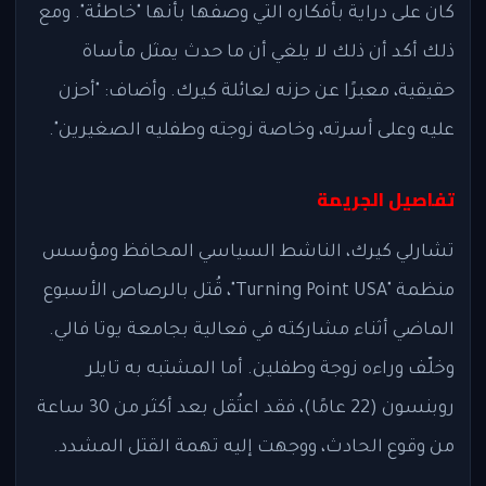
كان على دراية بأفكاره التي وصفها بأنها "خاطئة". ومع
ذلك أكد أن ذلك لا يلغي أن ما حدث يمثل مأساة
حقيقية، معبرًا عن حزنه لعائلة كيرك. وأضاف: "أحزن
عليه وعلى أسرته، وخاصة زوجته وطفليه الصغيرين".
تفاصيل الجريمة
تشارلي كيرك، الناشط السياسي المحافظ ومؤسس
منظمة "Turning Point USA"، قُتل بالرصاص الأسبوع
الماضي أثناء مشاركته في فعالية بجامعة يوتا فالي.
وخلّف وراءه زوجة وطفلين. أما المشتبه به تايلر
روبنسون (22 عامًا)، فقد اعتُقل بعد أكثر من 30 ساعة
من وقوع الحادث، ووجهت إليه تهمة القتل المشدد.