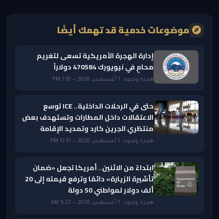
موضوعات خدمية قد تهمك أيضًا
إدارة الهجرة الأمريكية تسعى لتغريم
محامٍ في نيويورك 470584 دولاراً
هجرة ولجوء · 1 أغسطس 2026 — 7:10 PM
حتى في الرحلات الداخلية.. ICE توسع
الاعتقالات داخل المطارات وتستهدف بعض
منتظري الجرين كارد وتمديد الإقامة
هجرة ولجوء · 1 أغسطس 2026 — 12:51 PM
ابتداءً من الاثنين.. أمريكا تجعل «ضمان
تأشيرة الزيارة» دائمًا وترفع قيمته إلى 20
ألف دولار لمواطني 50 دولة
هجرة ولجوء · 1 أغسطس 2026 — 9:23 AM