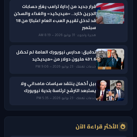
قرار جديد من إدارة ترامب يغيّر حسابات
الجرين كارد.. «ميديكيد» والغذاء والسكن
قد تدخل تقييم العبء العام اعتبارًا من 18
سبتمبر
هجرة ولجوء · 31 يوليو 2026 — 8:19 AM
تدقيق: مدارس نيويورك العامة لم تحصّل
431.6 مليون دولار من «ميديكيد
خدمات تهمك · 23 يوليو 2026 — 9:06 PM
بيل أكمان ينتقد سياسات مامداني ولا
يستبعد الترشح لرئاسة بلدية نيويورك
خدمات تهمك · 23 يوليو 2026 — 5:35 PM
الأكثر قراءة الآن