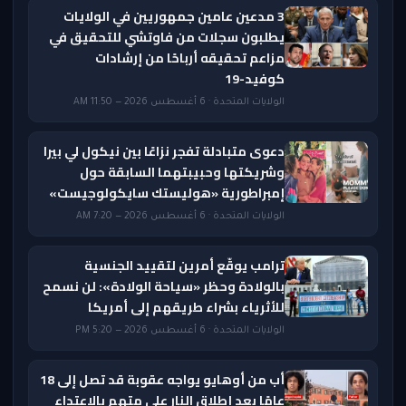
3 مدعين عامين جمهوريين في الولايات
يطلبون سجلات من فاوتشي للتحقيق في
مزاعم تحقيقه أرباحًا من إرشادات
كوفيد-19
الولايات المتحدة · 6 أغسطس 2026 — 11:50 AM
دعوى متبادلة تفجر نزاعًا بين نيكول لي بيرا
وشريكتها وحبيبتهما السابقة حول
إمبراطورية «هوليستك سايكولوجيست»
الولايات المتحدة · 6 أغسطس 2026 — 7:20 AM
ترامب يوقّع أمرين لتقييد الجنسية
بالولادة وحظر «سياحة الولادة»: لن نسمح
للأثرياء بشراء طريقهم إلى أمريكا
الولايات المتحدة · 6 أغسطس 2026 — 5:20 PM
أب من أوهايو يواجه عقوبة قد تصل إلى 18
عامًا بعد إطلاق النار على متهم بالاعتداء