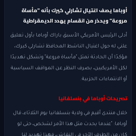
أوباما يصف اغتيال تشارلي كيرك بأنه "مأساة
مروعة" ويحذر من انقسام يهدد الديمقراطية
أدلى الرئيس الأمريكي الأسبق باراك أوباما بأول تعليق
علني له حول اغتيال الناشط المحافظ تشارلي كيرك،
مؤكدًا أن الحادثة تمثل "مأساة مروعة" وتشكل تهديدًا
لكل الأمريكيين، بصرف النظر عن المواقف السياسية
أو الانتماءات الحزبية.
تصريحات أوباما في بنسلفانيا
خلال منتدى أقيم في ولاية بنسلفانيا يوم الثلاثاء، قال
أوباما: "عندما يحدث مثل هذا الأمر لشخص، حتى لو
كان من الطرف الآخر في النقاش، فهذا تهديد لنا