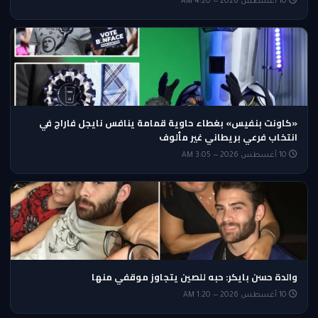
10 أغسطس 2026 — 4:20 AM
«كاونت بنفيس» بغطاء حاوية قمامة ينافس نايجل فاراج في
انتخاب فرعي بريطاني غير مألوف
10 أغسطس 2026 — 3:05 AM
والدة حسن بايكر: حبه للصين يتجاوز موقفي منها
10 أغسطس 2026 — 1:20 AM