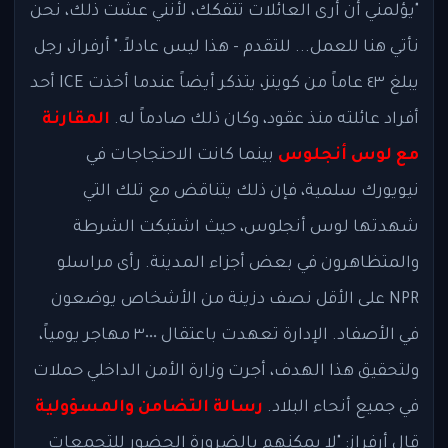
"يؤلمني أن أرى العائلات تتفكك، لأنني عشت ذلك، نحن
نأتي هنا للعمل... للتقدم - هذا ليس عادلاً." أرفراز، رجل
يبلغ ٤٣ عاماً من كوينز، يتذكر أيضاً عندما أخذت ICE أحد
أفراد عائلته منذ عقود، وكان ذلك صادماً له.
المقارنة
مع لوس أنجلوس
بينما كانت الاحتجاجات في
نيويورك سلمية، فإن ذلك يتناقض مع تلك التي
شهدتها لوس أنجلوس، حيث اشتبكت الشرطة
والمتظاهرون في بعض أجزاء المدينة. رأى مراسلو
NPR على الأقل نصف دزينة من الأشخاص يوضعون
في الأصفاد. الإدارة تعهدت باعتقال ٣٠٠٠ مهاجر يومياً،
ولتحقيق هذا الهدف، أجرت وزارة الأمن الداخلي حملات
في جميع أنحاء البلاد.
رسالة التضامن والمسؤولية
قال أرفراز: "لا يمكنهم بالضرورة الحضور للتجمعات