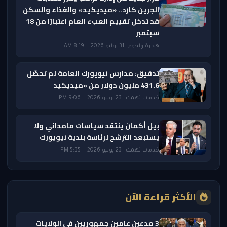
الجرين كارد.. «ميديكيد» والغذاء والسكن
قد تدخل تقييم العبء العام اعتبارًا من 18
سبتمبر
هجرة ولجوء · 31 يوليو 2026 — 8:19 AM
تدقيق: مدارس نيويورك العامة لم تحصّل
431.6 مليون دولار من «ميديكيد
خدمات تهمك · 23 يوليو 2026 — 9:06 PM
بيل أكمان ينتقد سياسات مامداني ولا
يستبعد الترشح لرئاسة بلدية نيويورك
خدمات تهمك · 23 يوليو 2026 — 5:35 PM
الأكثر قراءة الآن
3 مدعين عامين جمهوريين في الولايات