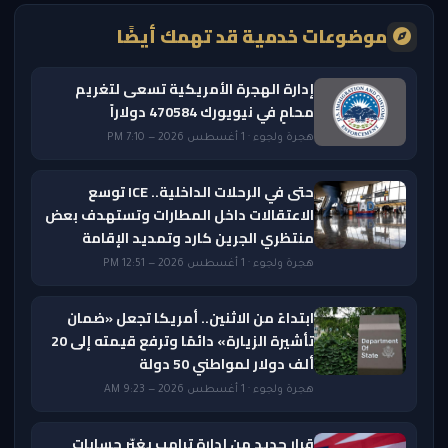
موضوعات خدمية قد تهمك أيضًا
إدارة الهجرة الأمريكية تسعى لتغريم
محامٍ في نيويورك 470584 دولاراً
هجرة ولجوء · 1 أغسطس 2026 — 7:10 PM
حتى في الرحلات الداخلية.. ICE توسع
الاعتقالات داخل المطارات وتستهدف بعض
منتظري الجرين كارد وتمديد الإقامة
هجرة ولجوء · 1 أغسطس 2026 — 12:51 PM
ابتداءً من الاثنين.. أمريكا تجعل «ضمان
تأشيرة الزيارة» دائمًا وترفع قيمته إلى 20
ألف دولار لمواطني 50 دولة
هجرة ولجوء · 1 أغسطس 2026 — 9:23 AM
قرار جديد من إدارة ترامب يغيّر حسابات