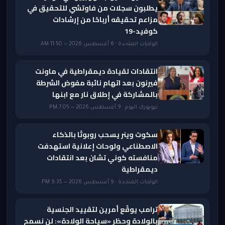
يطلبون سجلات من فاوتشي للتحقيق في
مزاعم تحقيقه أرباحًا من إرشادات
كوفيد-19
الولايات المتحدة · 6 أغسطس 2026 — 11:50 AM
انتقادات لقيادة ديمقراطية في ماونت
فيرنون بعد اتهام نائبة مفوض الشرطة
بالمشاركة في إطلاق نار مع ابنها
نيويورك اليوم · 9 أغسطس 2026 — 7:05 PM
سكوت وينر يسحب روبوتًا بالذكاء
الاصطناعي ولوحات إعلانية استهدفت
منافسته كوني تشان بعد انتقادات
ديمقراطية
الولايات المتحدة · 9 أغسطس 2026 — 9:35 PM
ترامب يوقّع أمرين لتقييد الجنسية
بالولادة وحظر «سياحة الولادة»: لن نسمح