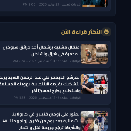
خدمات تهمك · 23 يوليو 2026 — 9:06 PM
الأكثر قراءة الآن
اعتقال مشتبه بإشعال أحد حرائق سبوكين
المدمرة في شرق واشنطن
الولايات المتحدة · 4 أغسطس 2026 — 2:20 AM
المرشح الديمقراطي عبد الرحمن السيد يربط
التشكيك بفرصه الانتخابية بهويته المسلمة
واستطلاع يطرح تفسيرًا آخر
الولايات المتحدة · 2 أغسطس 2026 — 3:35 PM
العثور على زوجين قتيلين في كارولاينا
الشمالية بعد يوم من ذكرى زواجهما الـ40
والشرطة ترجّح جريمة قتل وانتحار