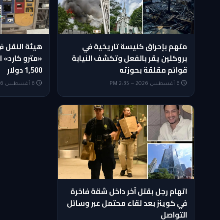
متهم بإحراق كنيسة تاريخية في
هيئة النقل ف
بروكلين يقر بالفعل وتكشف النيابة
«مترو كارد» ا
قوائم مقلقة بحوزته
1,500 دولار
6 أغسطس 2026 — 2:35 PM
6 أغسطس 2026 — 1:35 PM
اتهام رجل بقتل آخر داخل شقة فاخرة
في كوينز بعد لقاء محتمل عبر وسائل
التواصل