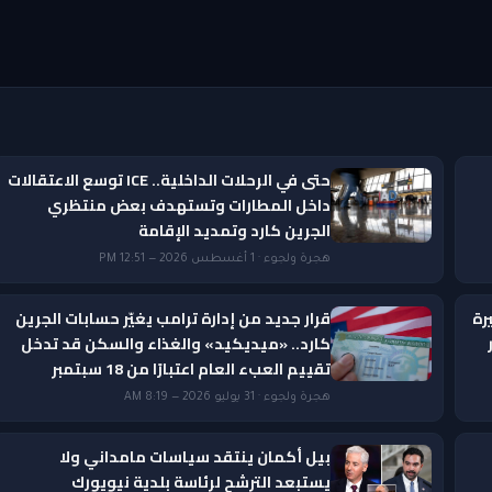
حتى في الرحلات الداخلية.. ICE توسع الاعتقالات
داخل المطارات وتستهدف بعض منتظري
الجرين كارد وتمديد الإقامة
هجرة ولجوء · 1 أغسطس 2026 — 12:51 PM
رة
قرار جديد من إدارة ترامب يغيّر حسابات الجرين
ار
كارد.. «ميديكيد» والغذاء والسكن قد تدخل
تقييم العبء العام اعتبارًا من 18 سبتمبر
هجرة ولجوء · 31 يوليو 2026 — 8:19 AM
بيل أكمان ينتقد سياسات مامداني ولا
يستبعد الترشح لرئاسة بلدية نيويورك