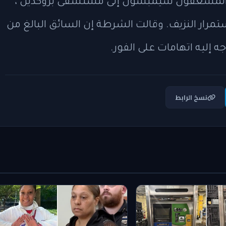
ة شمالا في شارع إي 96. نقل المسعفون سيمبسون إلى مستشفى بروكديل ،
مرار النزيف. وقالت الشرطة إن السائق البالغ من
نسخ الرابط