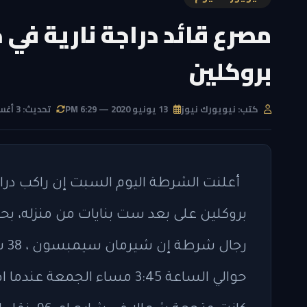
مصرع قائد دراجة نارية في
بروكلين
كتب: نيويورك نيوز
13 يونيو 2020 — 6:29 PM
تحديث: 3 أغسطس 2026 — 5:30 PM
أعلنت الشرطة اليوم السبت إن راكب دراج
بروكلين على بعد ست بنايات من منزله، بحس
رج