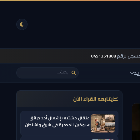
مسجل برقم
0451351808
يد
يتابعه القراء الآن
اعتقال مشتبه بإشعال أحد حرائق
سبوكين المدمرة في شرق واشنطن