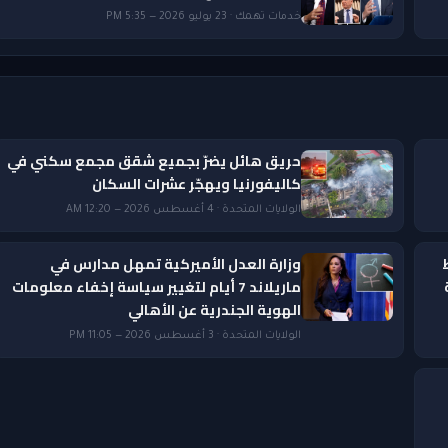
خدمات تهمك · 23 يوليو 2026 — 5:35 PM
حريق هائل يضرّ بجميع شقق مجمع سكني في
كاليفورنيا ويهجّر عشرات السكان
الولايات المتحدة · 4 أغسطس 2026 — 12:20 AM
وزارة العدل الأميركية تمهل مدارس في
ماريلاند 7 أيام لتغيير سياسة إخفاء معلومات
الهوية الجندرية عن الأهالي
الولايات المتحدة · 3 أغسطس 2026 — 11:05 PM