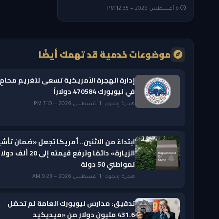
6 أغسطس 2026 — 12:35 PM
موضوعات خدمية قد تهمك أيضًا
إدارة الهجرة الأمريكية تسعى لتغريم محامٍ
في نيويورك 470584 دولاراً
هجرة ولجوء · 1 أغسطس 2026 — 7:10 PM
ابتداءً من الاثنين.. أمريكا تجعل «ضمان تأشي
الزيارة» دائمًا وترفع قيمته إلى 20 ألف دول
لمواطني 50 دولة
هجرة ولجوء · 1 أغسطس 2026 — 9:23 AM
تدقيق: مدارس نيويورك العامة لم تحصّل
431.6 مليون دولار من «ميديكيد