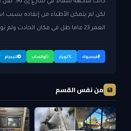
كانت متجه
لكن لم يتمكن الأطباء من إنقاذه بسبب است
العمر 23 عاما ظل في مكان الحادث ولم توجه إليه اتهامات على الفور.
فيسبوك
تويتر
واتساب
تليجرام
من نفس القسم