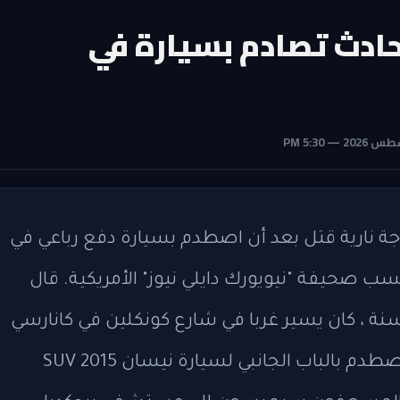
 حادث تصادم بسيارة في
ة نارية قتل بعد أن اصطدم بسيارة دفع رباعي في
ب صحيفة "نيويورك دايلي نيوز" الأمريكية. قال
ال شرطة إن شيرمان سيمبسون ، 38 سنة ، كان يسير غربا في شارع كونكلين في كانارسي
حوالي الساعة 3:45 مساء الجمعة عندما اصطدم بالباب الجانبي لسيارة نيسان SUV 2015