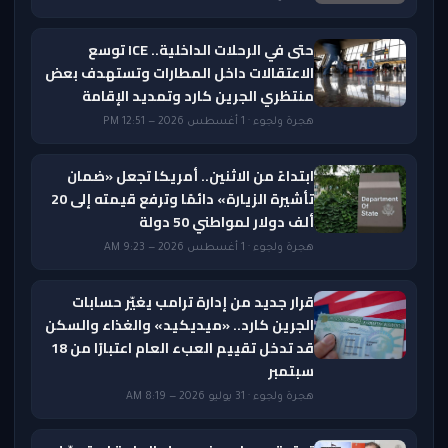
حتى في الرحلات الداخلية.. ICE توسع
الاعتقالات داخل المطارات وتستهدف بعض
منتظري الجرين كارد وتمديد الإقامة
هجرة ولجوء · 1 أغسطس 2026 — 12:51 PM
ابتداءً من الاثنين.. أمريكا تجعل «ضمان
تأشيرة الزيارة» دائمًا وترفع قيمته إلى 20
ألف دولار لمواطني 50 دولة
هجرة ولجوء · 1 أغسطس 2026 — 9:23 AM
قرار جديد من إدارة ترامب يغيّر حسابات
الجرين كارد.. «ميديكيد» والغذاء والسكن
قد تدخل تقييم العبء العام اعتبارًا من 18
سبتمبر
هجرة ولجوء · 31 يوليو 2026 — 8:19 AM