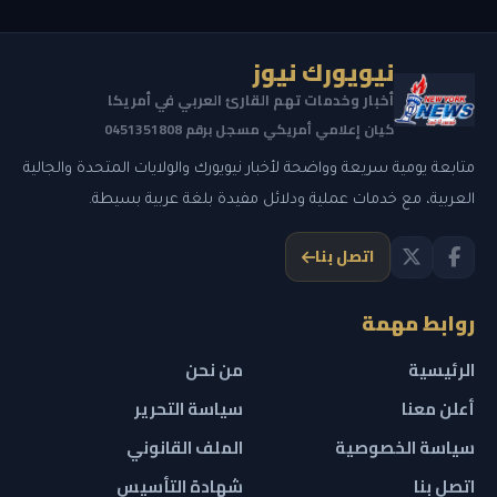
نيويورك نيوز
أخبار وخدمات تهم القارئ العربي في أمريكا
كيان إعلامي أمريكي مسجل برقم 0451351808
متابعة يومية سريعة وواضحة لأخبار نيويورك والولايات المتحدة والجالية
العربية، مع خدمات عملية ودلائل مفيدة بلغة عربية بسيطة.
اتصل بنا
روابط مهمة
الرئيسية
من نحن
أعلن معنا
سياسة التحرير
سياسة الخصوصية
الملف القانوني
اتصل بنا
شهادة التأسيس