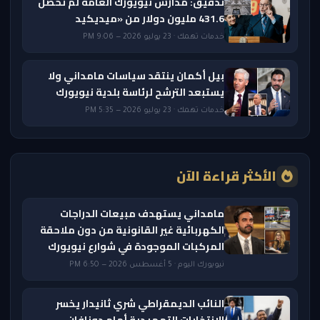
تدقيق: مدارس نيويورك العامة لم تحصّل
431.6 مليون دولار من «ميديكيد
خدمات تهمك · 23 يوليو 2026 — 9:06 PM
بيل أكمان ينتقد سياسات مامداني ولا
يستبعد الترشح لرئاسة بلدية نيويورك
خدمات تهمك · 23 يوليو 2026 — 5:35 PM
الأكثر قراءة الآن
مامداني يستهدف مبيعات الدراجات
الكهربائية غير القانونية من دون ملاحقة
المركبات الموجودة في شوارع نيويورك
نيويورك اليوم · 5 أغسطس 2026 — 6:50 PM
النائب الديمقراطي شري ثانيدار يخسر