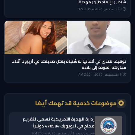
شاطئ لإبعاد طيور مهددة
9 أغسطس 2026 — 2:35 AM
توقيف هندي في ألمانيا للاشتباه بقتل صديقته في أريزونا أثناء
محاولته العودة إلى بلاده
9 أغسطس 2026 — 2:20 AM
موضوعات خدمية قد تهمك أيضًا
إدارة الهجرة الأمريكية تسعى لتغريم
محامٍ في نيويورك 470584 دولاراً
هجرة ولجوء · 1 أغسطس 2026 — 7:10 PM