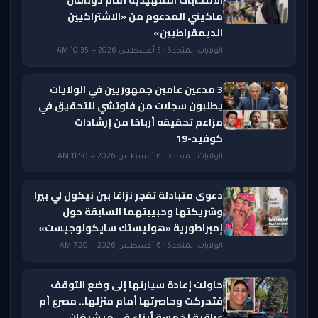
الانتخابات التمهيدية أمام دونافان
ماكيني المدعوم من «الاشتراكيين
الديمقراطيين»
الولايات المتحدة · 5 أغسطس 2026 — 10:35 AM
3 مدعين عامين جمهوريين في الولايات
يطلبون سجلات من فاوتشي للتحقيق في
مزاعم تحقيقه أرباحًا من إرشادات
كوفيد-19
الولايات المتحدة · 6 أغسطس 2026 — 11:50 AM
دعوى متبادلة تفجر نزاعًا بين نيكول لي بيرا
وشريكتها وحبيبتهما السابقة حول
إمبراطورية «هوليستك سايكولوجيست»
الولايات المتحدة · 6 أغسطس 2026 — 7:20 AM
حاولت إعادة سيارتها إلى وضع التوقف
فتحركت وحاصرتها أمام منزلها.. مصرع أم
عراقية لخمسة أبناء في ميشيغان