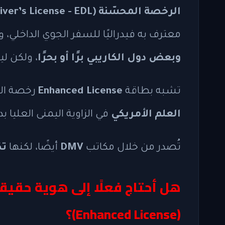
الرخصة المحسّنة (Enhanced Driver’s License - EDL)
معترف به فيدراليًا للسفر الجوي الداخلي
وبعض دول الكاريبي برًا أو بحرًا
، ولكن لي
تشبه بطاقة
Enhanced License
رخصة القي
العلم الأمريكي
في الزاوية اليمنى العليا بد
تُصدر من خلال مكاتب
DMV
أيضًا، لكنها
تكلف 0
(Enhanced License)؟