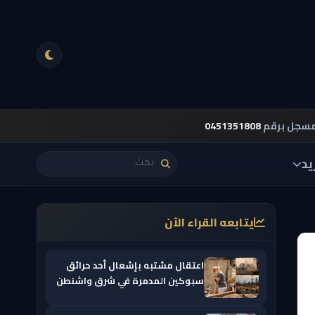
مسجل برقم
0451351808
يد
يتابعه القراء الآن
اعتقال مشتبه بإشعال أحد حرائق
سبوكين المدمرة في شرق واشنطن