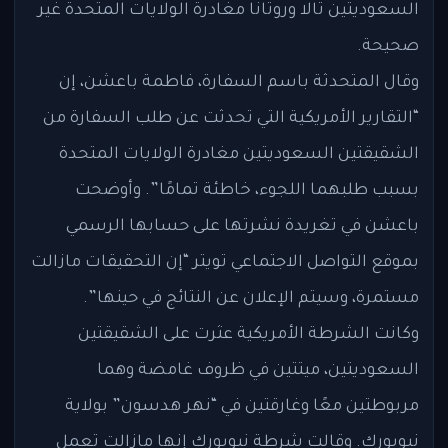
السعوديتين تالا وروتانا مغادرة الولايات المتحدة غير
صحيحة.
وقال المتحدثة باسم السفارة، فاطمة باعشن، إن
“التقارير الأمريكية التي تحدثت عن طلب السفارة من
الشقيقتين السعوديتين مغادرة الولايات المتحدة
بسبب طلبهما اللجوء، خاطئة تمامًا”. وأوضحت
باعشن في تغريدة نشرتها على حسابها الرسمي
بموقع التواصل الاجتماعي تويتر “إن التحقيقات مازالت
مستمرة، وسيتم الإعلان عن النتائج في حينها”.
وكانت الشرطة الأمريكية عثرت على الشقيقتين
السعوديتين، ميتتين في ظروف غامضة وهما
مربوطتين معًا وغارقتين في “نهر هدسون” بولاية
نيويورك. وقالت شرطة نيويورك إنها مازالت تعمل