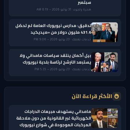
سبتمبر
هجرة ولجوء · 31 يوليو 2026 — 8:19 AM
تدقيق: مدارس نيويورك العامة لم تحصّل
431.6 مليون دولار من «ميديكيد
خدمات تهمك · 23 يوليو 2026 — 9:06 PM
بيل أكمان ينتقد سياسات مامداني ولا
يستبعد الترشح لرئاسة بلدية نيويورك
خدمات تهمك · 23 يوليو 2026 — 5:35 PM
الأكثر قراءة الآن
مامداني يستهدف مبيعات الدراجات
الكهربائية غير القانونية من دون ملاحقة
المركبات الموجودة في شوارع نيويورك