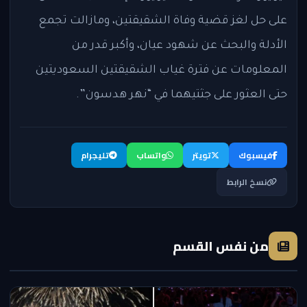
على حل لغز قضية وفاة الشقيقتين، ومازالت تجمع
الأدلة والبحث عن شهود عيان، وأكبر قدر من
المعلومات عن فترة غياب الشقيقتين السعوديتين
حتى العثور على جثتيهما في “نهر هدسون”.
فيسبوك
تويتر
واتساب
تليجرام
نسخ الرابط
من نفس القسم