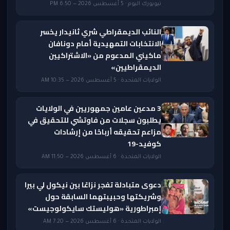
نيويورك اليوم · 5 أغسطس 2026 — 6:50 PM
النائب الديمقراطي شري ثانيدار يخسر
الانتخابات التمهيدية أمام دونافان
ماكيني المدعوم من «الاشتراكيين
الديمقراطيين»
الولايات المتحدة · 5 أغسطس 2026 — 10:35 AM
3 مدعين عامين جمهوريين في الولايات
يطلبون سجلات من فاوتشي للتحقيق في
مزاعم تحقيقه أرباحًا من إرشادات
كوفيد-19
الولايات المتحدة · 6 أغسطس 2026 — 11:50 AM
دعوى متبادلة تفجر نزاعًا بين نيكول لي بيرا
وشريكتها وحبيبتهما السابقة حول
إمبراطورية «هوليستك سايكولوجيست»
الولايات المتحدة · 6 أغسطس 2026 — 7:20 AM