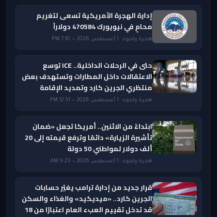
إدارة الهجرة الأمريكية تسعى لتغريم
محامٍ في نيويورك 470584 دولاراً
هجرة ولجوء · 1 أغسطس 2026 — 7:10 PM
حتى في الرحلات الداخلية.. ICE توسع
الاعتقالات داخل المطارات وتستهدف بعض
منتظري الجرين كارد وتمديد الإقامة
هجرة ولجوء · 1 أغسطس 2026 — 12:51 PM
ابتداءً من الاثنين.. أمريكا تجعل «ضمان
تأشيرة الزيارة» دائمًا وترفع قيمته إلى 20
ألف دولار لمواطني 50 دولة
هجرة ولجوء · 1 أغسطس 2026 — 9:23 AM
قرار جديد من إدارة ترامب يغيّر حسابات
الجرين كارد.. «ميديكيد» والغذاء والسكن
قد تدخل تقييم العبء العام اعتبارًا من 18