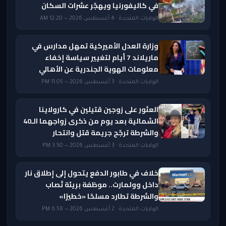
في كاليفورنيا ويهجّر عشرات السكان
الولايات المتحدة · 4 أغسطس 2026 — 12:20 AM
وزارة العدل الأميركية تمهل مدارس في
ماريلاند 7 أيام لتغيير سياسة إخفاء
معلومات الهوية الجندرية عن الأهالي
الولايات المتحدة · 3 أغسطس 2026 — 11:05 PM
العثور على زوجين قتيلين في كارولاينا
الشمالية بعد يوم من ذكرى زواجهما الـ40
والشرطة ترجّح جريمة قتل وانتحار
الولايات المتحدة · 3 أغسطس 2026 — 3:50 PM
خلاف في طابور الدفع يتحول إلى إطلاق نار
داخل وولمارت.. موظفة بريئة تُصاب
والشرطة تطارد مسلحًا «خطيرًا»
الولايات المتحدة · 2 أغسطس 2026 — 6:58 PM