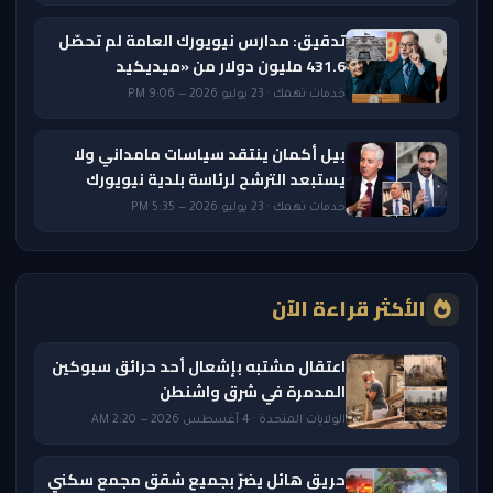
تدقيق: مدارس نيويورك العامة لم تحصّل
431.6 مليون دولار من «ميديكيد
خدمات تهمك · 23 يوليو 2026 — 9:06 PM
بيل أكمان ينتقد سياسات مامداني ولا
يستبعد الترشح لرئاسة بلدية نيويورك
خدمات تهمك · 23 يوليو 2026 — 5:35 PM
الأكثر قراءة الآن
اعتقال مشتبه بإشعال أحد حرائق سبوكين
المدمرة في شرق واشنطن
الولايات المتحدة · 4 أغسطس 2026 — 2:20 AM
حريق هائل يضرّ بجميع شقق مجمع سكني