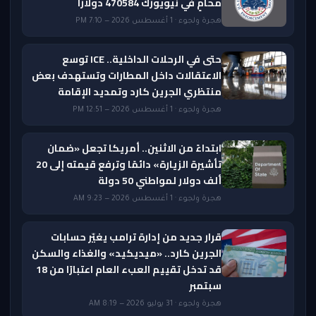
محامٍ في نيويورك 470584 دولاراً
هجرة ولجوء · 1 أغسطس 2026 — 7:10 PM
حتى في الرحلات الداخلية.. ICE توسع
الاعتقالات داخل المطارات وتستهدف بعض
منتظري الجرين كارد وتمديد الإقامة
هجرة ولجوء · 1 أغسطس 2026 — 12:51 PM
ابتداءً من الاثنين.. أمريكا تجعل «ضمان
تأشيرة الزيارة» دائمًا وترفع قيمته إلى 20
ألف دولار لمواطني 50 دولة
هجرة ولجوء · 1 أغسطس 2026 — 9:23 AM
قرار جديد من إدارة ترامب يغيّر حسابات
الجرين كارد.. «ميديكيد» والغذاء والسكن
قد تدخل تقييم العبء العام اعتبارًا من 18
سبتمبر
هجرة ولجوء · 31 يوليو 2026 — 8:19 AM