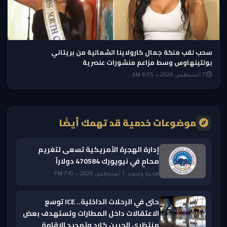
سحب لقب ملكة جمال كارولاينا الشمالية من بريتاني
بولتينهاوس وسط مزاعم منشورات عنصرية
7 أغسطس 2026 — 6:05 AM
موضوعات خدمية قد تهمك أيضًا
إدارة الهجرة الأمريكية تسعى لتغريم
محامٍ في نيويورك 470584 دولاراً
هجرة ولجوء · 1 أغسطس 2026 — 7:10 PM
حتى في الرحلات الداخلية.. ICE توسع
الاعتقالات داخل المطارات وتستهدف بعض
منتظري الجرين كارد وتمديد الإقامة