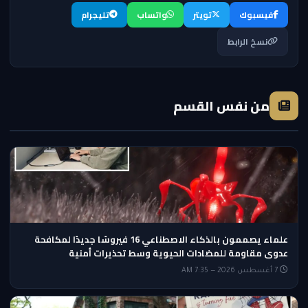
فيسبوك
تويتر
واتساب
تليجرام
نسخ الرابط
من نفس القسم
علماء يصممون بالذكاء الاصطناعي 16 فيروسًا جديدًا لمكافحة
عدوى مقاومة للمضادات الحيوية وسط تحذيرات أمنية
7 أغسطس 2026 — 7:35 AM