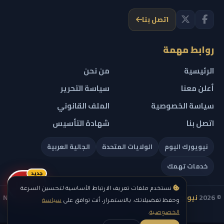
اتصل بنا
روابط مهمة
الرئيسية
من نحن
أعلن معنا
سياسة التحرير
سياسة الخصوصية
الملف القانوني
اتصل بنا
شهادة التأسيس
نيويورك اليوم
الولايات المتحدة
الجالية العربية
خدمات تهمك
جديد
ريلز
نستخدم ملفات تعريف الارتباط الأساسية لتحسين السرعة
© 2026
نيويورك نيوز
— جميع الحقوق محفوظة — NEW YORK NEWS
وحفظ تفضيلاتك. بالاستمرار، أنت توافق على
سياسة
IN ARABIC LLC — رقم التسجيل 0451351808
الخصوصية
.