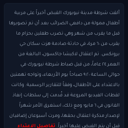
ألقت شرطة مدينة نيويورك القبض أخيراً على مربية
أطفال ممولة من دافعي الضرائب بعد أن تم تصويرها
قبل ما يقرب من شهر وهي تضرب طفلين بحزام ما
يقرب من ٦٠ مرة، في حادثة صادمة هزت سكان حي
برونكس. تم اعتقال لاكيشا جاكسون، البالغة من
العمر ٢٤ عاماً، من قبل ضباط شرطة نيويورك في
حوالي الساعة ٩:٢٠ صباحاً يوم الأربعاء، وتواجه تهمتين
بالاعتداء على الأطفال، وفقاً للتقارير الرسمية. وكانت
لقطات الفيديو المروعة قد قُدمت إلى سلطات إنفاذ
القانون في ٦ مايو؛ ومع ذلك، استغرق الأمر شهراً
لإصدار مذكرة اعتقال بحقها، ومرت أسبوعان إضافيان
قبل أن يتم القبض عليها أخيراً.
تفاصيل الاعتداء