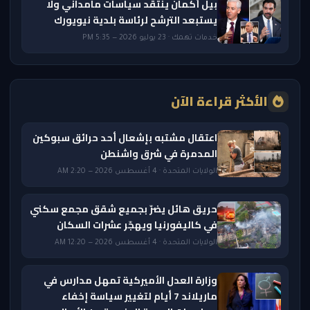
بيل أكمان ينتقد سياسات مامداني ولا
يستبعد الترشح لرئاسة بلدية نيويورك
خدمات تهمك · 23 يوليو 2026 — 5:35 PM
الأكثر قراءة الآن
اعتقال مشتبه بإشعال أحد حرائق سبوكين
المدمرة في شرق واشنطن
الولايات المتحدة · 4 أغسطس 2026 — 2:20 AM
حريق هائل يضرّ بجميع شقق مجمع سكني
في كاليفورنيا ويهجّر عشرات السكان
الولايات المتحدة · 4 أغسطس 2026 — 12:20 AM
وزارة العدل الأميركية تمهل مدارس في
ماريلاند 7 أيام لتغيير سياسة إخفاء