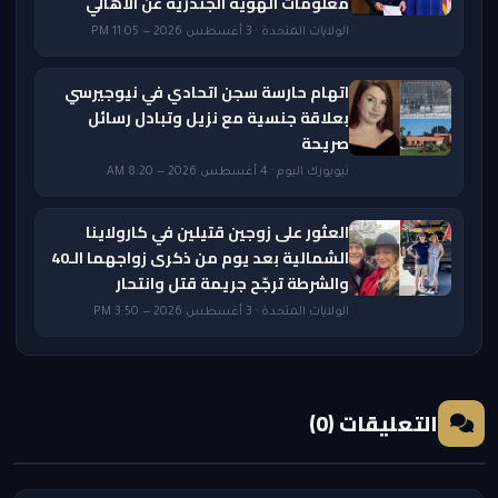
معلومات الهوية الجندرية عن الأهالي
الولايات المتحدة · 3 أغسطس 2026 — 11:05 PM
اتهام حارسة سجن اتحادي في نيوجيرسي
بعلاقة جنسية مع نزيل وتبادل رسائل
صريحة
نيويورك اليوم · 4 أغسطس 2026 — 8:20 AM
العثور على زوجين قتيلين في كارولاينا
الشمالية بعد يوم من ذكرى زواجهما الـ40
والشرطة ترجّح جريمة قتل وانتحار
الولايات المتحدة · 3 أغسطس 2026 — 3:50 PM
التعليقات (0)