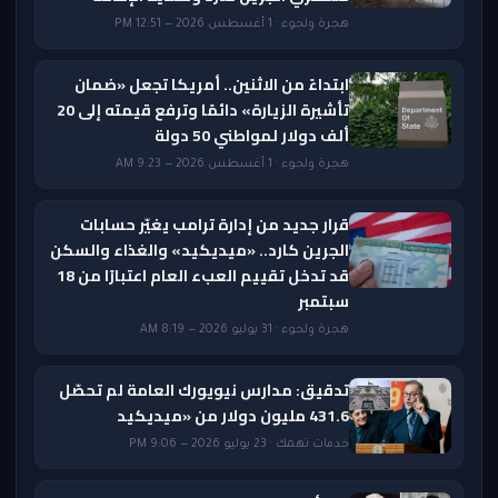
هجرة ولجوء · 1 أغسطس 2026 — 12:51 PM
ابتداءً من الاثنين.. أمريكا تجعل «ضمان
تأشيرة الزيارة» دائمًا وترفع قيمته إلى 20
ألف دولار لمواطني 50 دولة
هجرة ولجوء · 1 أغسطس 2026 — 9:23 AM
قرار جديد من إدارة ترامب يغيّر حسابات
الجرين كارد.. «ميديكيد» والغذاء والسكن
قد تدخل تقييم العبء العام اعتبارًا من 18
سبتمبر
هجرة ولجوء · 31 يوليو 2026 — 8:19 AM
تدقيق: مدارس نيويورك العامة لم تحصّل
431.6 مليون دولار من «ميديكيد
خدمات تهمك · 23 يوليو 2026 — 9:06 PM