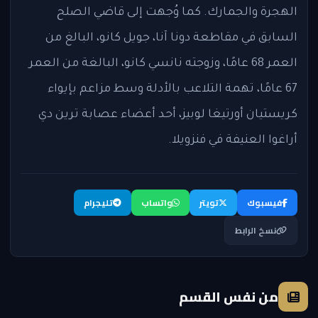
الهجرة والجمارك. كما وُجهت إلى قاضي الصلح
السابق في مقاطعة دونا آنا، جويل كانو، البالغ من
العمر 68 عامًا، وزوجته نانسي كانو، البالغة من العمر
67 عامًا، تهمة التلاعب بالأدلة وسط مزاعم بإيواء
كريستيان أورتيغا لوبيز، أحد أعضاء عصابة ترين دي
أراغوا العنيفة في فنزويلا.
فيسبوك
تويتر
واتساب
تليجرام
نسخ الرابط
من نفس القسم