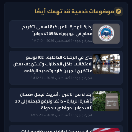
موضوعات خدمية قد تهمك أيضًا
إدارة الهجرة الأمريكية تسعى لتغريم
محامٍ في نيويورك 470584 دولاراً
هجرة ولجوء · 1 أغسطس 2026 — 7:10 PM
حتى في الرحلات الداخلية.. ICE توسع
الاعتقالات داخل المطارات وتستهدف بعض
منتظري الجرين كارد وتمديد الإقامة
هجرة ولجوء · 1 أغسطس 2026 — 12:51 PM
ابتداءً من الاثنين.. أمريكا تجعل «ضمان
تأشيرة الزيارة» دائمًا وترفع قيمته إلى 20
ألف دولار لمواطني 50 دولة
هجرة ولجوء · 1 أغسطس 2026 — 9:23 AM
قرار جديد من إدارة ترامب يغيّر حسابات