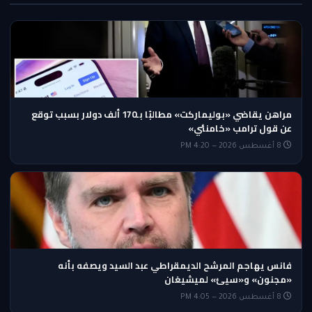
مراهن يقاضي «بوليماركت» مطالبًا بـ170 ألف دولار بسبب توقع
عن قول ترامب «خامنئي»
8 أغسطس 2026 — 4:20 PM
فانس يهاجم المرشح الديمقراطي عبد السيد ويصفه بأنه
«مجنون» و«سيئ» لميشيغان
8 أغسطس 2026 — 4:05 PM