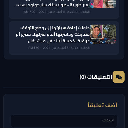
إمبراطورية «هوليستك سايكولوجيست»
الولايات المتحدة · 6 أغسطس 2026 — 7:20 AM
حاولت إعادة سيارتها إلى وضع التوقف
فتحركت وحاصرتها أمام منزلها.. مصرع أم
عراقية لخمسة أبناء في ميشيغان
الجالية العربية · 5 أغسطس 2026 — 1:50 PM
التعليقات (0)
أضف تعليقاً