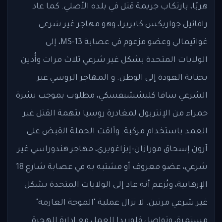
هربًا، بارتكاب جريمة قتل في بلده الأصلي. كما عاد
رافائيل جواريكس كابريرا، وهو مهاجر غير شرعي
غواتيمالي وعضو مزعوم في عصابة MS-13، إلى
الولايات المتحدة بشكل غير شرعي ثلاث مرات وأُدين
بجناية العودة إلى الوطن. و المهاجر الروسي غير
الشرعي سافا كليششيفسكي، مطلوب بموجب نشرة
حمراء من الإنتربول لمغادرة روسيا بتهمة القتل غير
العمد باستخدام مركبة. وألقت الحملة القبض على
آرون إسحاق مورازان-إيزاغويري، مهاجر هندوراسي غير
شرعي، عضو معروف أو مشتبه به في عصابة شارع 18
الإرهابية، ويُزعم أنه عاد إلى الولايات المتحدة بشكل
غير شرعي مرتين. لا تزال عملية "الموجة العارمة"
مستمرة، وتواصل فلوريدا العمل مع إدارة الهجرة