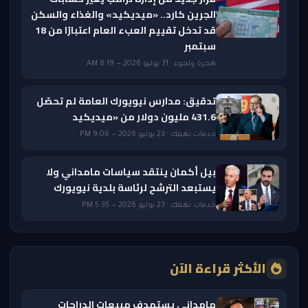
الجرين كارد.. «ميديكيد» والغذاء والسكن
قد تدخل تقييم العبء العام اعتبارًا من 18
سبتمبر
هجرة ولجوء · 31 يوليو 2026 — 8:19 AM
تدقيق: مدارس نيويورك العامة لم تحصّل
431.6 مليون دولار من «ميديكيد
خدمات تهمك · 23 يوليو 2026 — 9:06 PM
بيل أكمان ينتقد سياسات مامداني ولا
يستبعد الترشح لرئاسة بلدية نيويورك
خدمات تهمك · 23 يوليو 2026 — 5:35 PM
الأكثر قراءة الآن
مامداني يستهدف مبيعات الدراجات