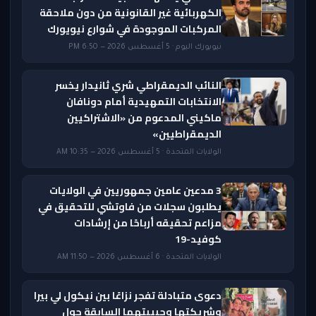
الكهربائية غير القانونية من دون ملاحقة
المركبات الموجودة في شوارع نيويورك
نيويورك اليوم · 5 أغسطس 2026 — 6:50 PM
النائب الديمقراطي شري ثانيدار يخسر
الانتخابات التمهيدية أمام دونافان
ماكيني المدعوم من «الاشتراكيين
الديمقراطيين»
الولايات المتحدة · 5 أغسطس 2026 — 10:35 AM
3 مدعين عامين جمهوريين في الولايات
يطلبون سجلات من فاوتشي للتحقيق في
مزاعم تحقيقه أرباحًا من إرشادات
كوفيد-19
الولايات المتحدة · 6 أغسطس 2026 — 11:50 AM
دعوى متبادلة تفجر نزاعًا بين نيكول لي بيرا
وشريكتها وحبيبتهما السابقة حول