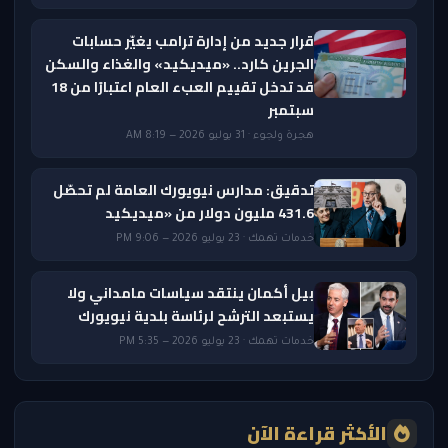
قرار جديد من إدارة ترامب يغيّر حسابات
الجرين كارد.. «ميديكيد» والغذاء والسكن
قد تدخل تقييم العبء العام اعتبارًا من 18
سبتمبر
هجرة ولجوء · 31 يوليو 2026 — 8:19 AM
تدقيق: مدارس نيويورك العامة لم تحصّل
431.6 مليون دولار من «ميديكيد
خدمات تهمك · 23 يوليو 2026 — 9:06 PM
بيل أكمان ينتقد سياسات مامداني ولا
يستبعد الترشح لرئاسة بلدية نيويورك
خدمات تهمك · 23 يوليو 2026 — 5:35 PM
الأكثر قراءة الآن