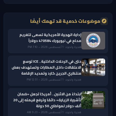
موضوعات خدمية قد تهمك أيضًا
إدارة الهجرة الأمريكية تسعى لتغريم
محامٍ في نيويورك 470584 دولاراً
هجرة ولجوء · 1 أغسطس 2026 — 7:10 PM
حتى في الرحلات الداخلية.. ICE توسع
الاعتقالات داخل المطارات وتستهدف بعض
منتظري الجرين كارد وتمديد الإقامة
هجرة ولجوء · 1 أغسطس 2026 — 12:51 PM
ابتداءً من الاثنين.. أمريكا تجعل «ضمان
تأشيرة الزيارة» دائمًا وترفع قيمته إلى 20
ألف دولار لمواطني 50 دولة
هجرة ولجوء · 1 أغسطس 2026 — 9:23 AM