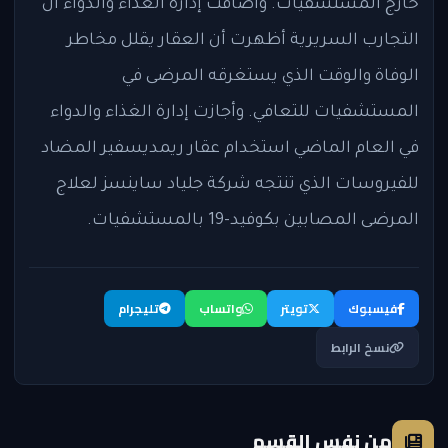
خارج المستشفيات. وأضافت إدارة الغذاء والدواء أن
التجارب السريرية أظهرت أن العقار يقلل مخاطر
الوفاة والوقت الذي يستغرقه المرضى في
المستشفيات للتعافي. وأجازت إدارة الغذاء والدواء
في العام الماضي استخدام عقار ريمديسفير المضاد
للفيروسات الذي تنتجه شركة جلياد ساينسز لعلاج
المرضى المصابين بكوفيد-19 بالمستشفيات.
فيسبوك
تويتر
واتساب
تليجرام
نسخ الرابط
من نفس القسم