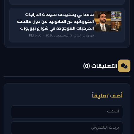
مامداني يستهدف مبيعات الدراجات
الكهربائية غير القانونية من دون ملاحقة
المركبات الموجودة في شوارع نيويورك
نيويورك اليوم · 5 أغسطس 2026 — 6:50 PM
التعليقات (0)
أضف تعليقاً