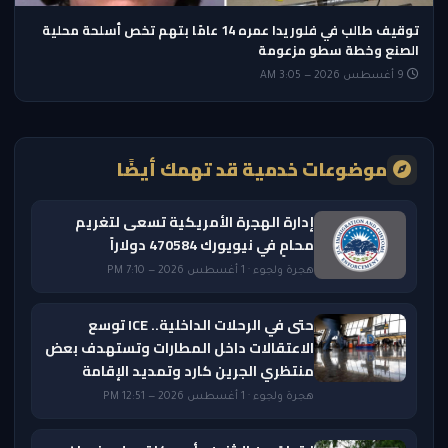
توقيف طالب في فلوريدا عمره 14 عامًا بتهم تخص أسلحة محلية
الصنع وخطة سطو مزعومة
9 أغسطس 2026 — 3:05 AM
موضوعات خدمية قد تهمك أيضًا
إدارة الهجرة الأمريكية تسعى لتغريم
محامٍ في نيويورك 470584 دولاراً
هجرة ولجوء · 1 أغسطس 2026 — 7:10 PM
حتى في الرحلات الداخلية.. ICE توسع
الاعتقالات داخل المطارات وتستهدف بعض
منتظري الجرين كارد وتمديد الإقامة
هجرة ولجوء · 1 أغسطس 2026 — 12:51 PM