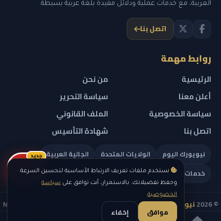
العربية، مع خدمات عملية ودلائل مفيدة بلغة عربية بسيطة.
اتصل بنا
روابط مهمة
الرئيسية
من نحن
أعلن معنا
سياسة التحرير
سياسة الخصوصية
الملف القانوني
اتصل بنا
شهادة التأسيس
نيويورك اليوم
الولايات المتحدة
الجالية العربية
جديد
ريلز
خدمات تهمك
نستخدم ملفات تعريف الارتباط الأساسية لتحسين السرعة
وحفظ تفضيلاتك. بالاستمرار، أنت توافق على
سياسة
الخصوصية
.
© 2026
نيويورك نيوز
— جميع الحقوق محفوظة — NEW YORK NEWS
موافق
إخفاء
IN ARABIC LLC — رقم التسجيل 0451351808