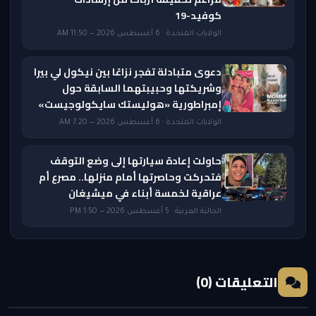
كوفيد-19
الولايات المتحدة · 6 أغسطس 2026 — 11:50 AM
دعوى متبادلة تفجر نزاعًا بين نيكول لي بيرا
وشريكتها وحبيبتهما السابقة حول
إمبراطورية «هوليستك سايكولوجيست»
الولايات المتحدة · 6 أغسطس 2026 — 7:20 AM
حاولت إعادة سيارتها إلى وضع التوقف
فتحركت وحاصرتها أمام منزلها.. مصرع أم
عراقية لخمسة أبناء في ميشيغان
الجالية العربية · 5 أغسطس 2026 — 1:50 PM
التعليقات (0)