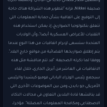
وتشغيل مطار فضائي جديد في اليابان. وحسبما ذكرت
صحيفة Nikkei، فإنه "لتطوير هذه الشراكة هناك حاجة
إلى التوقيع على اتفاقية بشأن حماية المعلومات التي
تتعلق بتكنولوجيا الصواريخ، إذ يمكن استخدام هذه
التقنيات للأغراض العسكرية أيضا"، وأن الولايات
المتحدة ستسعى لإبرام اتفاقيات من هذا النوع عندما
يتم إطلاق صواريخها الفضائية من مواقع خارج البلاد".
ووفقا لما ذكرته الصحيفة: "قد تتم مناقشة مثل هذه
الاتفاقيات في العاشر من أبريل الجاري، خلال لقاء
سيجمع رئيس الوزراء الياباني فوميو كيشيدا والرئيس
الأمريكي جو بايدن، ومن بين الموضوعات الأخرى التي
قد يناقشها قادة البلدين التعاون في مجالات الذكاء
الاصطناعي ومكافحة المعلومات المضللة". مؤخرا،