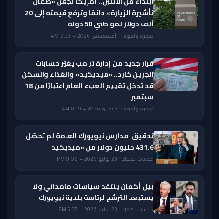
ابتداءً من الاثنين.. أمريكا تجعل «ضمان
تأشيرة الزيارة» دائمًا وترفع قيمته إلى 20
ألف دولار لمواطني 50 دولة
هجرة ولجوء · 1 أغسطس 2026 — 9:23 AM
قرار جديد من إدارة ترامب يغيّر حسابات
الجرين كارد.. «ميديكيد» والغذاء والسكن
قد تدخل تقييم العبء العام اعتبارًا من 18
سبتمبر
هجرة ولجوء · 31 يوليو 2026 — 8:19 AM
تدقيق: مدارس نيويورك العامة لم تحصّل
431.6 مليون دولار من «ميديكيد
خدمات تهمك · 23 يوليو 2026 — 9:06 PM
بيل أكمان ينتقد سياسات مامداني ولا
يستبعد الترشح لرئاسة بلدية نيويورك
خدمات تهمك · 23 يوليو 2026 — 5:35 PM