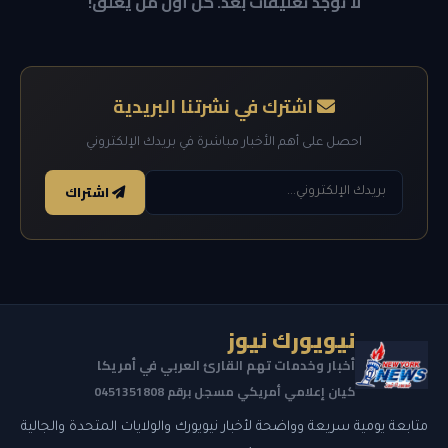
لا توجد تعليقات بعد. كن أول من يعلق!
اشترك في نشرتنا البريدية
احصل على أهم الأخبار مباشرة في بريدك الإلكتروني
اشتراك
نيويورك نيوز
أخبار وخدمات تهم القارئ العربي في أمريكا
كيان إعلامي أمريكي مسجل برقم 0451351808
متابعة يومية سريعة وواضحة لأخبار نيويورك والولايات المتحدة والجالية