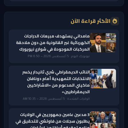
الأكثر قراءة الآن
مامداني يستهدف مبيعات الدراجات
الكهربائية غير القانونية من دون ملاحقة
المركبات الموجودة في شوارع نيويورك
نيويورك اليوم · 5 أغسطس 2026 — 6:50 PM
النائب الديمقراطي شري ثانيدار يخسر
الانتخابات التمهيدية أمام دونافان
ماكيني المدعوم من «الاشتراكيين
الديمقراطيين»
الولايات المتحدة · 5 أغسطس 2026 — 10:35 AM
3 مدعين عامين جمهوريين في الولايات
يطلبون سجلات من فاوتشي للتحقيق في
مزاعم تحقيقه أرباحًا من إرشادات