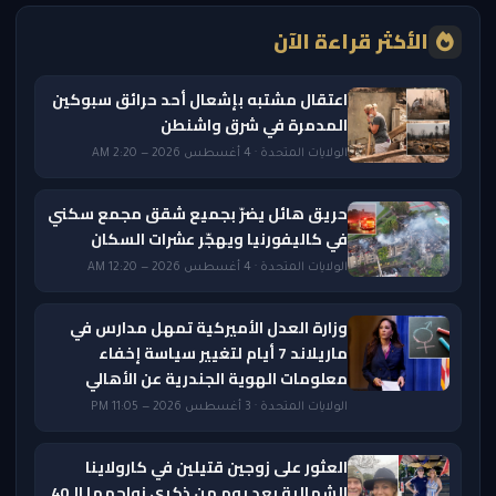
الأكثر قراءة الآن
اعتقال مشتبه بإشعال أحد حرائق سبوكين
المدمرة في شرق واشنطن
الولايات المتحدة · 4 أغسطس 2026 — 2:20 AM
حريق هائل يضرّ بجميع شقق مجمع سكني
في كاليفورنيا ويهجّر عشرات السكان
الولايات المتحدة · 4 أغسطس 2026 — 12:20 AM
وزارة العدل الأميركية تمهل مدارس في
ماريلاند 7 أيام لتغيير سياسة إخفاء
معلومات الهوية الجندرية عن الأهالي
الولايات المتحدة · 3 أغسطس 2026 — 11:05 PM
العثور على زوجين قتيلين في كارولاينا
الشمالية بعد يوم من ذكرى زواجهما الـ40