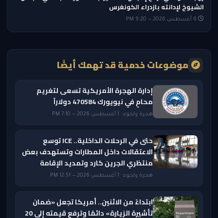
الشيوخ لإدانته بازدراء الكونغرس
6 أغسطس 2026 — 9:20 PM
موضوعات خدمية قد تهمك أيضًا
إدارة الهجرة الأمريكية تسعى لتغريم
محامٍ في نيويورك 470584 دولاراً
هجرة ولجوء · 1 أغسطس 2026 — 7:10 PM
حتى في الرحلات الداخلية.. ICE توسع
الاعتقالات داخل المطارات وتستهدف بعض
منتظري الجرين كارد وتمديد الإقامة
هجرة ولجوء · 1 أغسطس 2026 — 12:51 PM
ابتداءً من الاثنين.. أمريكا تجعل «ضمان
تأشيرة الزيارة» دائمًا وترفع قيمته إلى 20