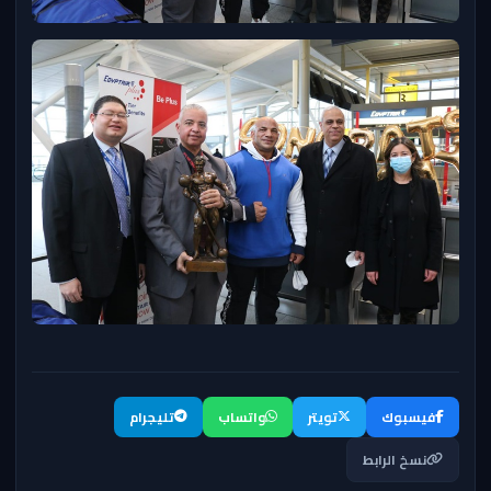
فيسبوك
تويتر
واتساب
تليجرام
نسخ الرابط