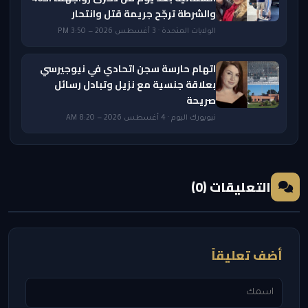
والشرطة ترجّح جريمة قتل وانتحار
الولايات المتحدة · 3 أغسطس 2026 — 3:50 PM
اتهام حارسة سجن اتحادي في نيوجيرسي
بعلاقة جنسية مع نزيل وتبادل رسائل
صريحة
نيويورك اليوم · 4 أغسطس 2026 — 8:20 AM
التعليقات (0)
أضف تعليقاً