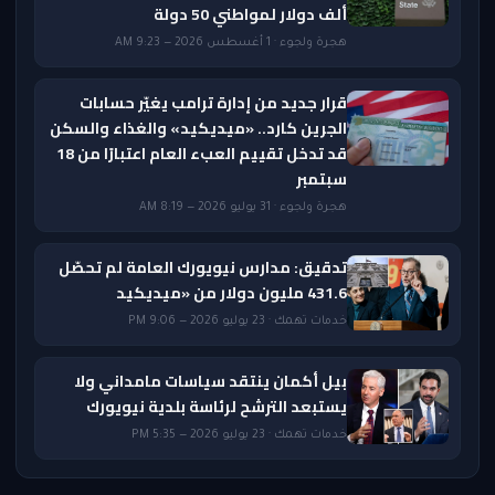
ألف دولار لمواطني 50 دولة
هجرة ولجوء · 1 أغسطس 2026 — 9:23 AM
قرار جديد من إدارة ترامب يغيّر حسابات
الجرين كارد.. «ميديكيد» والغذاء والسكن
قد تدخل تقييم العبء العام اعتبارًا من 18
سبتمبر
هجرة ولجوء · 31 يوليو 2026 — 8:19 AM
تدقيق: مدارس نيويورك العامة لم تحصّل
431.6 مليون دولار من «ميديكيد
خدمات تهمك · 23 يوليو 2026 — 9:06 PM
بيل أكمان ينتقد سياسات مامداني ولا
يستبعد الترشح لرئاسة بلدية نيويورك
خدمات تهمك · 23 يوليو 2026 — 5:35 PM