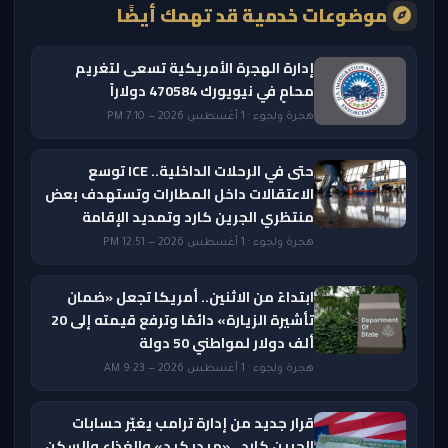
موضوعات خدمية قد تهمك أيضًا
إدارة الهجرة الأمريكية تسعى لتغريم
محامٍ في نيويورك 470584 دولاراً
هجرة ولجوء · 1 أغسطس 2026 — 7:10 PM
حتى في الرحلات الداخلية.. ICE توسع
الاعتقالات داخل المطارات وتستهدف بعض
منتظري الجرين كارد وتمديد الإقامة
هجرة ولجوء · 1 أغسطس 2026 — 12:51 PM
ابتداءً من الاثنين.. أمريكا تجعل «ضمان
تأشيرة الزيارة» دائمًا وترفع قيمته إلى 20
ألف دولار لمواطني 50 دولة
هجرة ولجوء · 1 أغسطس 2026 — 9:23 AM
قرار جديد من إدارة ترامب يغيّر حسابات
الجرين كارد.. «ميديكيد» والغذاء والسكن