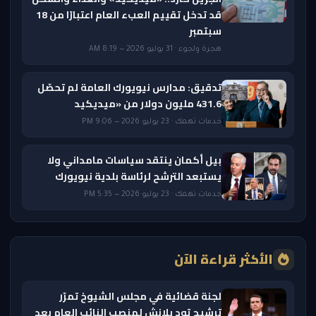
قد تدخل تقييم العبء العام اعتبارًا من 18
سبتمبر
هجرة ولجوء · 31 يوليو 2026 — 8:19 AM
تدقيق: مدارس نيويورك العامة لم تحصّل
431.6 مليون دولار من «ميديكيد
خدمات تهمك · 23 يوليو 2026 — 9:06 PM
بيل أكمان ينتقد سياسات مامداني ولا
يستبعد الترشح لرئاسة بلدية نيويورك
خدمات تهمك · 23 يوليو 2026 — 5:35 PM
الأكثر قراءة الآن
لجنة قضائية في مجلس الشيوخ تمرّر
ترشيح تود بلانش لمنصب النائب العام بعد