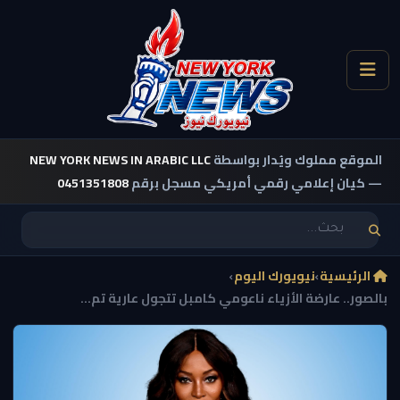
الموقع مملوك ويُدار بواسطة
NEW YORK NEWS IN ARABIC LLC
— كيان إعلامي رقمي أمريكي مسجل برقم
0451351808
الرئيسية
›
نيويورك اليوم
›
بالصور.. عارضة الأزياء ناعومي كامبل تتجول عارية تم...