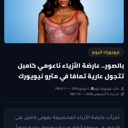
نيويورك اليوم
بالصور.. عارضة الأزياء ناعومي كامبل
تتجول عارية تمامًا في مترو نيويورك
كتب: نيويورك نيوز
5 يوليو 2020 — 5:11 PM
تحديث: 5 أغسطس 2026 — 1:01 AM
تجرأت عارضة الأزياء المخضرمة نعومي كامبل على