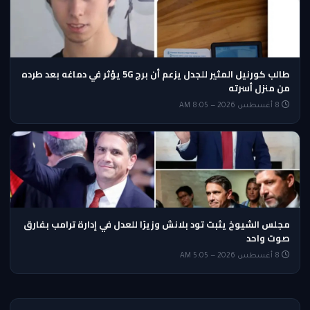
طالب كورنيل المثير للجدل يزعم أن برج 5G يؤثر في دماغه بعد طرده
من منزل أسرته
8 أغسطس 2026 — 8:05 AM
مجلس الشيوخ يثبت تود بلانش وزيرًا للعدل في إدارة ترامب بفارق
صوت واحد
8 أغسطس 2026 — 5:05 AM