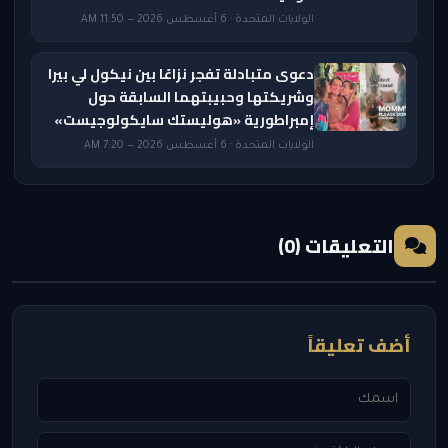
الولايات المتحدة · 6 أغسطس 2026 — 11:50 AM
دعوى متبادلة تفجر نزاعًا بين نيكول لي بيرا
وشريكتها وحبيبتهما السابقة حول
إمبراطورية «هوليستك سايكولوجيست»
الولايات المتحدة · 6 أغسطس 2026 — 7:20 AM
التعليقات (0)
أضف تعليقاً