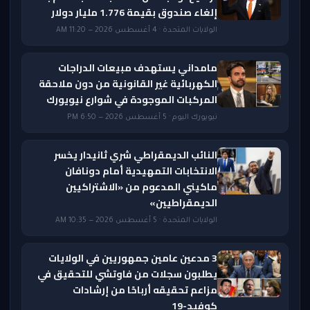
إلغاء صندوق بقيمة 1.776 مليار دولار
الولايات المتحدة · 4 أغسطس 2026 — 11:20 AM
مامداني يستهدف مبيعات الدراجات
الكهربائية غير القانونية من دون ملاحقة
المركبات الموجودة في شوارع نيويورك
نيويورك اليوم · 5 أغسطس 2026 — 6:50 PM
النائب الديمقراطي شري ثانيدار يخسر
الانتخابات التمهيدية أمام دونافان
ماكيني المدعوم من «الاشتراكيين
الديمقراطيين»
الولايات المتحدة · 5 أغسطس 2026 — 10:35 AM
3 مدعين عامين جمهوريين في الولايات
يطلبون سجلات من فاوتشي للتحقيق في
مزاعم تحقيقه أرباحًا من إرشادات
كوفيد-19