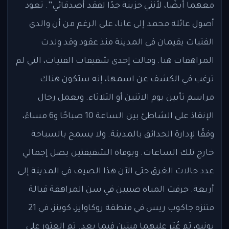
معهما أيضًا، لأنني حزينة جدًا لفقد أصدقائي”. تعود
أصول عائلة محمد إلى غانا، على الرغم من أن والدي
الفتيات يقيمان في المدينة منذ عقود وقد ولدت
المراهقات هنا. وقالت إحدى شقيقات الفتيات، التي لم
ترغب في الكشف عن اسمها، إنه ستكون هناك
مراسم تأبين يوم الاثنين أو الثلاثاء. ويعمل رجال
الإنقاذ على الشاطئ بين الساعة 10 صباحًا و6 مساءً،
وفقًا لإدارة الحدائق بالمدينة. ولا يسمح بالسباحة
خارج تلك الساعات. وبوفاة الشقيقتين يصل إجمالي
عدد حالات الغرق حتى الآن هذا الصيف في المدينة إلى
أربعة. جرفت المياه صبيين في سن المراهقة قبالة
متنزه جاكوب ريس في منطقة روكاوايز، كوينز، في 21
يونيو، ثم عُثر عليهما ميتين فيما بعد. تم العثور على