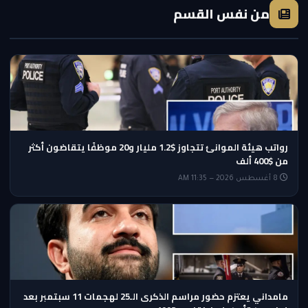
من نفس القسم
رواتب هيئة الموانئ تتجاوز $1.2 مليار و20 موظفًا يتقاضون أكثر
من $400 ألف
8 أغسطس 2026 — 11:35 AM
مامداني يعتزم حضور مراسم الذكرى الـ25 لهجمات 11 سبتمبر بعد