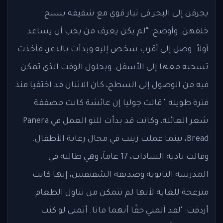
يجرفن إلى البحر في تيار قوي مع شقيقه يسبح
خلفهن. وأوضح: “لم يكن يعرف من يجب أن يساعد
أولاً. وصل إلى أقرب شخص إليه وبدأت بالذعر، فأخذت
تسحبه معها إلى الأسفل. وبحلول الوقت الذي تمكن
فيه من الوصول إلى السطح، كان الاثنان قد اختفيا منذ
فترة طويلة." قالت جوليا إن عائشة كانت مصففة
شعر العائلة، وكانت قد بدأت للتو العمل في Panera
Bread، بينما عملت زينب في مجال رعاية الأطفال.
وقالت نادية السادات، 17 عاماً، وهي طالبة في
المدرسة الثانوية وصديقة الشقيقتين، إنها كانت
منزعجة للغاية لأنها لم تتمكن من تناول الطعام.
أردفت: "لقد آلمني حقًا أنهما ماتا. أتمنى لو كنت