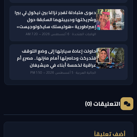
دعوى متبادلة تفجر نزاعًا بين نيكول لي بيرا
وشريكتها وحبيبتهما السابقة حول
إمبراطورية «هوليستك سايكولوجيست»
الولايات المتحدة · 6 أغسطس 2026 — 7:20 AM
حاولت إعادة سيارتها إلى وضع التوقف
فتحركت وحاصرتها أمام منزلها.. مصرع أم
عراقية لخمسة أبناء في ميشيغان
الجالية العربية · 5 أغسطس 2026 — 1:50 PM
التعليقات (0)
أضف تعليقاً