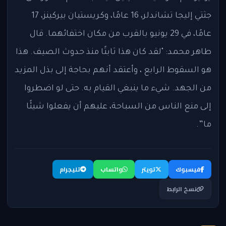
جثتي إليجا تشاندلر، 16 عامًا، وكريستيان بيركينز، 17
عامًا، في 29 يونيو بالقرب من مكان اختفائهما. قال
طاهر محمد: "لقد كان هذا ثابتًا منذ حدوث الصيف. هذا
هو السقوط الرابع ، وأعتقد أنهم بحاجة إلى بذل المزيد
من الجهد. شيء ما ينبغي القيام به. حتى لو اضطروا
إلى منع الناس من السباحة، عليهم أن يفعلوا شيئًا
ما”.
فيسبوك
تويتر
واتساب
تليجرام
نسخ الرابط