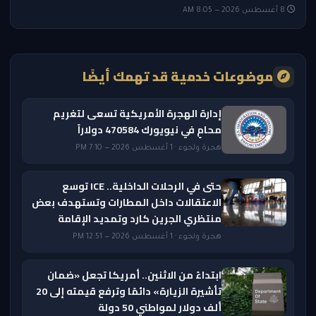
8 أغسطس 2026 — 8:05 AM
موضوعات خدمية قد تهمك أيضًا
إدارة الهجرة الأمريكية تسعى لتغريم
محامٍ في نيويورك 470584 دولاراً
هجرة ولجوء · 1 أغسطس 2026 — 7:10 PM
حتى في الرحلات الداخلية.. ICE توسع
الاعتقالات داخل المطارات وتستهدف بعض
منتظري الجرين كارد وتمديد الإقامة
هجرة ولجوء · 1 أغسطس 2026 — 12:51 PM
ابتداءً من الاثنين.. أمريكا تجعل «ضمان
تأشيرة الزيارة» دائمًا وترفع قيمته إلى 20
ألف دولار لمواطني 50 دولة