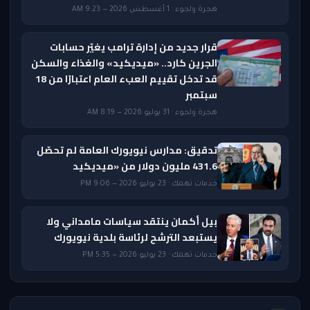
هجرة ولجوء · 1 أغسطس 2026 — 9:23 AM
قرار جديد من إدارة ترامب يغيّر حسابات
الجرين كارد.. «ميديكيد» والغذاء والسكن
قد تدخل تقييم العبء العام اعتبارًا من 18
سبتمبر
هجرة ولجوء · 31 يوليو 2026 — 8:19 AM
تدقيق: مدارس نيويورك العامة لم تحصّل
431.6 مليون دولار من «ميديكيد
خدمات تهمك · 23 يوليو 2026 — 9:06 PM
بيل أكمان ينتقد سياسات مامداني ولا
يستبعد الترشح لرئاسة بلدية نيويورك
خدمات تهمك · 23 يوليو 2026 — 5:35 PM