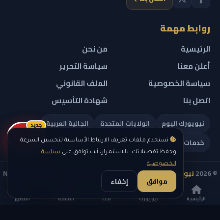
روابط مهمة
الرئيسية
من نحن
أعلن معنا
سياسة التحرير
سياسة الخصوصية
الملف القانوني
اتصل بنا
شهادة التأسيس
نيويورك اليوم
الولايات المتحدة
الجالية العربية
جديد
ريلز
خدمات تهمك
نستخدم ملفات تعريف الارتباط الأساسية لتحسين السرعة
وحفظ تفضيلاتك. بالاستمرار، أنت توافق على
سياسة
الخصوصية
.
© 2026
نيويورك نيوز
— جميع الحقوق محفوظة — NEW YORK NEWS
موافق
إخفاء
IN ARABIC LLC — رقم التسجيل 0451351808
الرئيسية
نيويورك
بحث
القائمة
المظهر