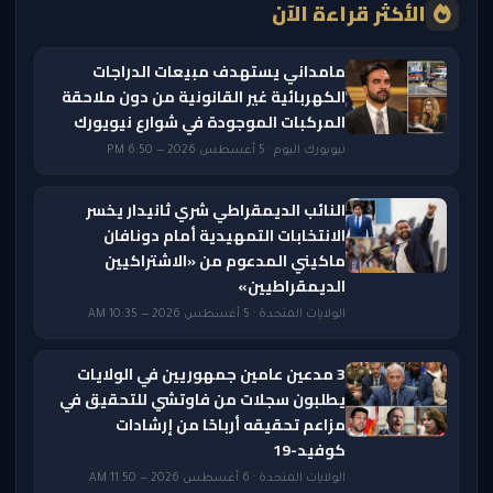
الأكثر قراءة الآن
مامداني يستهدف مبيعات الدراجات
الكهربائية غير القانونية من دون ملاحقة
المركبات الموجودة في شوارع نيويورك
نيويورك اليوم · 5 أغسطس 2026 — 6:50 PM
النائب الديمقراطي شري ثانيدار يخسر
الانتخابات التمهيدية أمام دونافان
ماكيني المدعوم من «الاشتراكيين
الديمقراطيين»
الولايات المتحدة · 5 أغسطس 2026 — 10:35 AM
3 مدعين عامين جمهوريين في الولايات
يطلبون سجلات من فاوتشي للتحقيق في
مزاعم تحقيقه أرباحًا من إرشادات
كوفيد-19
الولايات المتحدة · 6 أغسطس 2026 — 11:50 AM