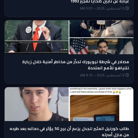
غيابه عن تأبين ضحايا تفجير 1993
8 أغسطس 2026 — 9:05 AM
مصادر في شرطة نيويورك تحذّر من مخاطر أمنية خلال زيارة
نتنياهو للأمم المتحدة
8 أغسطس 2026 — 8:35 AM
طالب كورنيل المثير للجدل يزعم أن برج 5G يؤثر في دماغه بعد طرده
من منزل أسرته