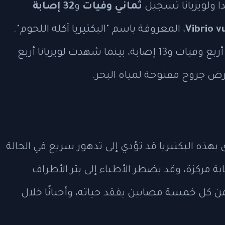
 ولويزيانا تسجيل
ثماني وفيات
و
32 إصابة
Vibrio v
، المعروفة باسم "البكتيريا آكلة اللحوم".
وأوضحت التقارير أن ولاية فلوريدا سجلت أربع وفيات و13 إصابة، بينما شهدت لويزيانا أربع
 بهذه البكتيريا قد تؤدي إلى تدهور سريع في الحالة
ية مركزة، وقد يضطر الأطباء إلى بتر الأطراف
من كل خمسة مصابين يفقد حياته، وأحيانًا خلال