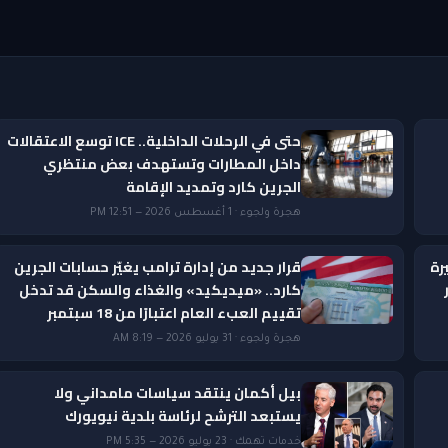
حتى في الرحلات الداخلية.. ICE توسع الاعتقالات
داخل المطارات وتستهدف بعض منتظري
الجرين كارد وتمديد الإقامة
هجرة ولجوء · 1 أغسطس 2026 — 12:51 PM
رة
قرار جديد من إدارة ترامب يغيّر حسابات الجرين
ار
كارد.. «ميديكيد» والغذاء والسكن قد تدخل
تقييم العبء العام اعتبارًا من 18 سبتمبر
هجرة ولجوء · 31 يوليو 2026 — 8:19 AM
بيل أكمان ينتقد سياسات مامداني ولا
يستبعد الترشح لرئاسة بلدية نيويورك
خدمات تهمك · 23 يوليو 2026 — 5:35 PM