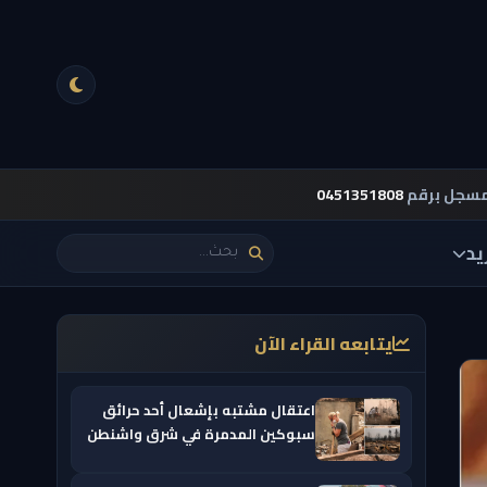
مسجل برقم
0451351808
يد
يتابعه القراء الآن
اعتقال مشتبه بإشعال أحد حرائق
سبوكين المدمرة في شرق واشنطن