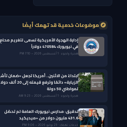
موضوعات خدمية قد تهمك أيضًا
إدارة الهجرة الأمريكية تسعى لتغريم محامٍ
في نيويورك 470584 دولاراً
هجرة ولجوء · 1 أغسطس 2026 — 7:10 PM
ابتداءً من الاثنين.. أمريكا تجعل «ضمان تأشي
الزيارة» دائمًا وترفع قيمته إلى 20 ألف دول
لمواطني 50 دولة
هجرة ولجوء · 1 أغسطس 2026 — 9:23 AM
تدقيق: مدارس نيويورك العامة لم تحصّل
431.6 مليون دولار من «ميديكيد
خدمات تهمك · 23 يوليو 2026 — 9:06 PM