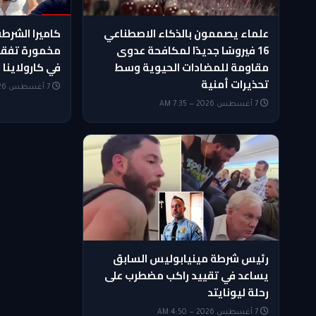
علماء يصممون بالذكاء الاصطناعي
كاميرا الشرط
16 فيروسًا جديدًا لمكافحة عدوى
مخمورة تفقد 
مقاومة للمضادات الحيوية وسط
في كارولاينا 
تحذيرات أمنية
7 أغسطس 2026 — 6:50 AM
7 أغسطس 2026 — 7:35 AM
رئيس شرطة مينيابوليس السابق
يساعد في تقييد راكب مضطرب على
رحلة ليونايتد
7 أغسطس 2026 — 4:50 AM