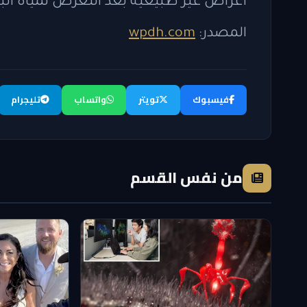
أعراض غير طبيعية بعد التعرض لمياه البح
المصدر:
wpdh.com
فيسبوك
تويتر
واتساب
تليجرام
من نفس القسم