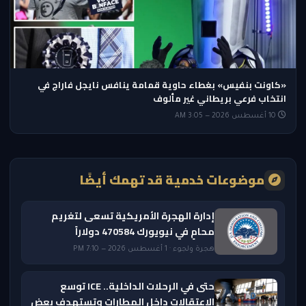
«كاونت بنفيس» بغطاء حاوية قمامة ينافس نايجل فاراج في
انتخاب فرعي بريطاني غير مألوف
10 أغسطس 2026 — 3:05 AM
موضوعات خدمية قد تهمك أيضًا
إدارة الهجرة الأمريكية تسعى لتغريم
محامٍ في نيويورك 470584 دولاراً
هجرة ولجوء · 1 أغسطس 2026 — 7:10 PM
حتى في الرحلات الداخلية.. ICE توسع
الاعتقالات داخل المطارات وتستهدف بعض