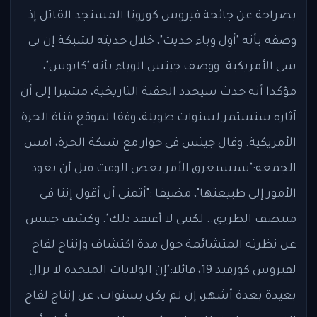
بصراحة عن جائحة فيروس كورونا المستجد القاتل إذ
وصفه بأنه "أول وباء حديث"، خلال حديثه لشبكة إن بى
سى الأمريكية. ووصف جيتس الوباء بأنه "كابوس"،
مؤكدا أنه حدث سيحدد الحقبة التاريخية، مشيرا إلى أن
آثاره ستستمر لسنوات طويلة، وفقا لموقع قناة الحرة
الأمريكية. وقال جيتس فى حوار مع شبكة الحرة، امس
الجمعة:"سيستغرق الأمر بعض الوقت قبل أن تعود
الأمور إلى طبيعتها"، مضيفا :"أتمنى أن أقول إننا فى
منتصف الطريق.. لكننى لا أعتقد ذلك". وكشف جيتس
عن نظرته المتشائمة حول مدة اكتشاف وإنتاج لقاح
لفيروس كورفيد 19، قائلا:"إن الولايات المتحدة لا تزال
بعيدة بعدة أشهر، إن لم يكن بسنوات، عن إنتاج لقاح