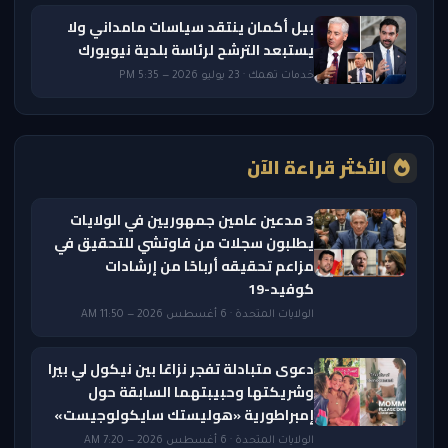
بيل أكمان ينتقد سياسات مامداني ولا
يستبعد الترشح لرئاسة بلدية نيويورك
خدمات تهمك · 23 يوليو 2026 — 5:35 PM
الأكثر قراءة الآن
3 مدعين عامين جمهوريين في الولايات
يطلبون سجلات من فاوتشي للتحقيق في
مزاعم تحقيقه أرباحًا من إرشادات
كوفيد-19
الولايات المتحدة · 6 أغسطس 2026 — 11:50 AM
دعوى متبادلة تفجر نزاعًا بين نيكول لي بيرا
وشريكتها وحبيبتهما السابقة حول
إمبراطورية «هوليستك سايكولوجيست»
الولايات المتحدة · 6 أغسطس 2026 — 7:20 AM