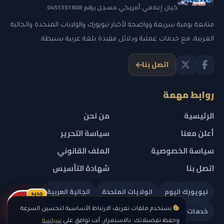
كيان إعلامي أمريكي مسجل برقم 0451351808
متابعة يومية سريعة وواضحة لأخبار نيويورك والولايات المتحدة والجالية
العربية، مع خدمات عملية ودلائل مفيدة بلغة عربية بسيطة.
اتصل بنا
روابط مهمة
الرئيسية
من نحن
أعلن معنا
سياسة التحرير
سياسة الخصوصية
الملف القانوني
اتصل بنا
شهادة التأسيس
نيويورك اليوم
الولايات المتحدة
الجالية العربية
جديد
ريلز
خدمات تهمك
نستخدم ملفات تعريف الارتباط الأساسية لتحسين السرعة
وحفظ تفضيلاتك. بالاستمرار، أنت توافق على
سياسة