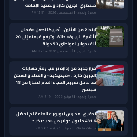
منتظري الجرين كارد وتمديد الإقامة
هجرة ولجوء · 1 أغسطس 2026 — 12:51 PM
ابتداءً من الاثنين.. أمريكا تجعل «ضمان
تأشيرة الزيارة» دائمًا وترفع قيمته إلى 20
ألف دولار لمواطني 50 دولة
هجرة ولجوء · 1 أغسطس 2026 — 9:23 AM
قرار جديد من إدارة ترامب يغيّر حسابات
الجرين كارد.. «ميديكيد» والغذاء والسكن
قد تدخل تقييم العبء العام اعتبارًا من 18
سبتمبر
هجرة ولجوء · 31 يوليو 2026 — 8:19 AM
تدقيق: مدارس نيويورك العامة لم تحصّل
431.6 مليون دولار من «ميديكيد
خدمات تهمك · 23 يوليو 2026 — 9:06 PM