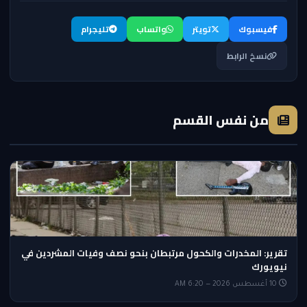
فيسبوك
تويتر
واتساب
تليجرام
نسخ الرابط
من نفس القسم
تقرير: المخدرات والكحول مرتبطان بنحو نصف وفيات المشردين في
نيويورك
10 أغسطس 2026 — 6:20 AM