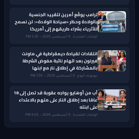
ترامب يوقّع أمرين لتقييد الجنسية
بالولادة وحظر «سياحة الولادة»: لن نسمح
للأثرياء بشراء طريقهم إلى أمريكا
الولايات المتحدة · 6 أغسطس 2026 — 5:20 PM
انتقادات لقيادة ديمقراطية في ماونت
فيرنون بعد اتهام نائبة مفوض الشرطة
بالمشاركة في إطلاق نار مع ابنها
نيويورك اليوم · 9 أغسطس 2026 — 7:05 PM
أب من أوهايو يواجه عقوبة قد تصل إلى 18
عامًا بعد إطلاق النار على متهم بالاعتداء
على ابنته
الولايات المتحدة · 6 أغسطس 2026 — 6:05 PM