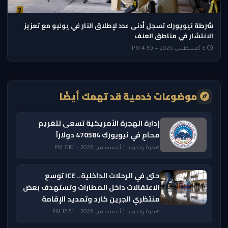
شرطة نيويورك تسجل أدنى عدد لإطلاق النار في يوليو مع تعزيز
الانتشار في مناطق العنف
8 أغسطس 2026 — 4:50 PM
موضوعات خدمية قد تهمك أيضًا
إدارة الهجرة الأمريكية تسعى لتغريم
محامٍ في نيويورك 470584 دولاراً
هجرة ولجوء · 1 أغسطس 2026 — 7:10 PM
حتى في الرحلات الداخلية.. ICE توسع
الاعتقالات داخل المطارات وتستهدف بعض
منتظري الجرين كارد وتمديد الإقامة
هجرة ولجوء · 1 أغسطس 2026 — 12:51 PM