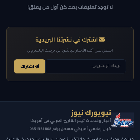
لا توجد تعليقات بعد. كن أول من يعلق!
اشترك في نشرتنا البريدية
احصل على أهم الأخبار مباشرة في بريدك الإلكتروني
اشتراك
نيويورك نيوز
أخبار وخدمات تهم القارئ العربي في أمريكا
كيان إعلامي أمريكي مسجل برقم 0451351808
متابعة يومية سريعة وواضحة لأخبار نيويورك والولايات المتحدة والجالية