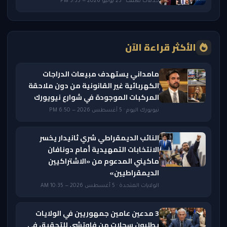
خدمات تهمك · 23 يوليو 2026 — 5:35 PM
الأكثر قراءة الآن
مامداني يستهدف مبيعات الدراجات
الكهربائية غير القانونية من دون ملاحقة
المركبات الموجودة في شوارع نيويورك
نيويورك اليوم · 5 أغسطس 2026 — 6:50 PM
النائب الديمقراطي شري ثانيدار يخسر
الانتخابات التمهيدية أمام دونافان
ماكيني المدعوم من «الاشتراكيين
الديمقراطيين»
الولايات المتحدة · 5 أغسطس 2026 — 10:35 AM
3 مدعين عامين جمهوريين في الولايات
يطلبون سجلات من فاوتشي للتحقيق في