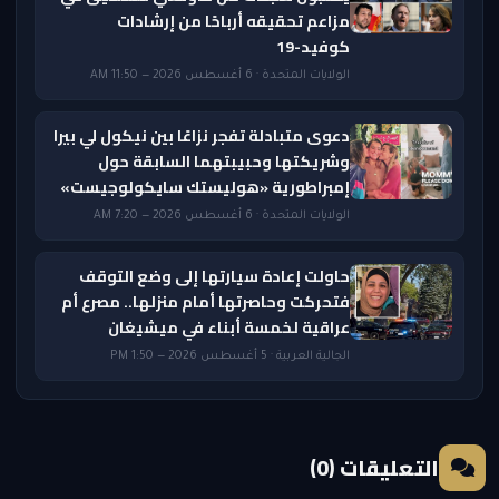
مزاعم تحقيقه أرباحًا من إرشادات
كوفيد-19
الولايات المتحدة · 6 أغسطس 2026 — 11:50 AM
دعوى متبادلة تفجر نزاعًا بين نيكول لي بيرا
وشريكتها وحبيبتهما السابقة حول
إمبراطورية «هوليستك سايكولوجيست»
الولايات المتحدة · 6 أغسطس 2026 — 7:20 AM
حاولت إعادة سيارتها إلى وضع التوقف
فتحركت وحاصرتها أمام منزلها.. مصرع أم
عراقية لخمسة أبناء في ميشيغان
الجالية العربية · 5 أغسطس 2026 — 1:50 PM
التعليقات (0)