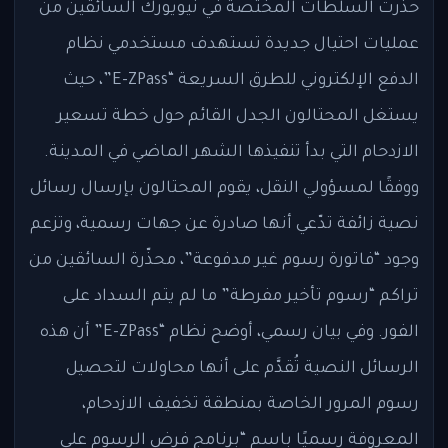
حذّرت السلطات المختصة في نيويورك السائقين من
عمليات احتيال جديدة تستهدف مستخدمي نظام
الدفع الإلكتروني للطرق السريعة “E-ZPass”، حيث
يستغل المحتالون الجدل القائم حول خطة تسعير
الازدحام التي بدأ تنفيذها الشهر الماضي في المدينة.
ووفقًا لمسؤولي النقل، يقوم المحتالون بإرسال رسائل
نصية زائفة تدّعي أنها صادرة عن جهات رسمية، وتزعم
وجود “فاتورة رسوم غير مدفوعة”، محذّرة السائقين من
تراكم “رسوم تأخير مفرطة” ما لم يتم السداد على
الفور. وفي بيان رسمي، أوضح نظام “E-ZPass” أن هذه
الرسائل النصية تُقدَّم على أنها محاولات لتحصيل
رسوم المرور الخاصة بمنطقة تخفيف الازدحام،
المعروفة رسميًا باسم “برنامج فرض الرسوم على