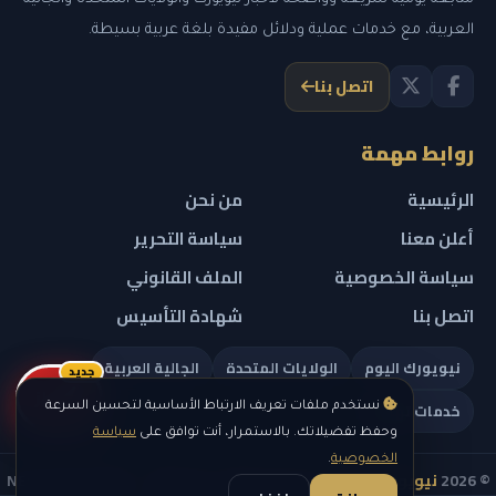
العربية، مع خدمات عملية ودلائل مفيدة بلغة عربية بسيطة.
اتصل بنا
روابط مهمة
الرئيسية
من نحن
أعلن معنا
سياسة التحرير
سياسة الخصوصية
الملف القانوني
اتصل بنا
شهادة التأسيس
نيويورك اليوم
الولايات المتحدة
الجالية العربية
جديد
ريلز
خدمات تهمك
نستخدم ملفات تعريف الارتباط الأساسية لتحسين السرعة
وحفظ تفضيلاتك. بالاستمرار، أنت توافق على
سياسة
الخصوصية
.
© 2026
نيويورك نيوز
— جميع الحقوق محفوظة — NEW YORK NEWS