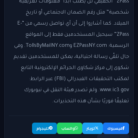
ZPass” الحقيقي لن يطلب أبدًا “معلومات تعريفية
شخصية” مثل رقم الضمان الاجتماعي أو تاريخ
الميلاد. كما أشاروا إلى أن أي تواصل رسمي من “E-
ZPass” سيحيل المستخدمين فقط إلى المواقع
الرسمية: EZPassNY.com وTollsByMailNY.com. وفي
حال تلقّي رسالة احتيالية، يمكن للمستخدمين تقديم
شكوى إلى مركز شكاوى الجرائم الإلكترونية التابع
لمكتب التحقيقات الفيدرالي (FBI) عبر الرابط:
www.ic3.gov. ولم تصدر هيئة النقل في نيويورك
تعليقًا فوريًا بشأن هذه التحذيرات.
فيسبوك
تويتر
واتساب
تليجرام