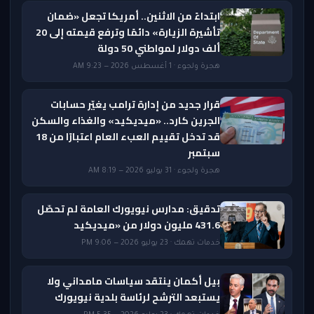
ابتداءً من الاثنين.. أمريكا تجعل «ضمان
تأشيرة الزيارة» دائمًا وترفع قيمته إلى 20
ألف دولار لمواطني 50 دولة
هجرة ولجوء · 1 أغسطس 2026 — 9:23 AM
قرار جديد من إدارة ترامب يغيّر حسابات
الجرين كارد.. «ميديكيد» والغذاء والسكن
قد تدخل تقييم العبء العام اعتبارًا من 18
سبتمبر
هجرة ولجوء · 31 يوليو 2026 — 8:19 AM
تدقيق: مدارس نيويورك العامة لم تحصّل
431.6 مليون دولار من «ميديكيد
خدمات تهمك · 23 يوليو 2026 — 9:06 PM
بيل أكمان ينتقد سياسات مامداني ولا
يستبعد الترشح لرئاسة بلدية نيويورك