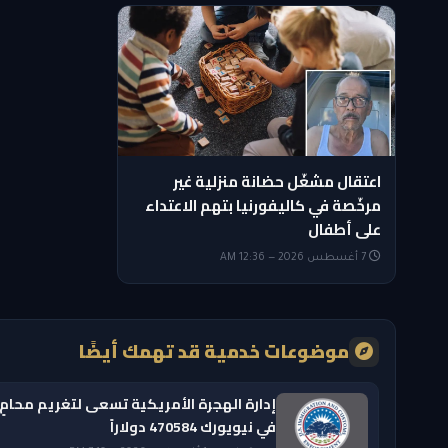
اعتقال مشغّل حضانة منزلية غير
مرخّصة في كاليفورنيا بتهم الاعتداء
على أطفال
7 أغسطس 2026 — 12:36 AM
موضوعات خدمية قد تهمك أيضًا
إدارة الهجرة الأمريكية تسعى لتغريم محامٍ
في نيويورك 470584 دولاراً