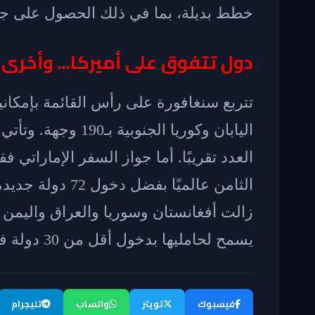
خطط بديلة، بما في ذلك الحصول على جن
دول تتفوق على أميركا... وأخرى 
اليابان وكوريا الجنو
العدد تقريبًا. أما جواز السفر الإمارات
زالت أفغانستان وسوريا والعراق واليم
يسمح لحامليها بدخول أقل من 30 دولة فقط بدون تأشيرة.
فيسبوك
تويتر
واتساب
تليجرام