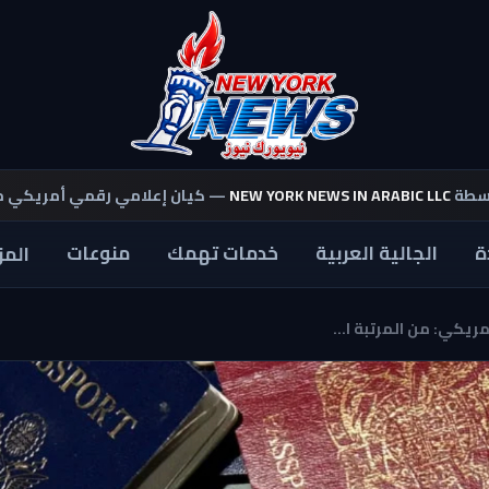
اسطة
NEW YORK NEWS IN ARABIC LLC
— كيان إعلامي رقمي أمريكي 
ة
الجالية العربية
خدمات تهمك
منوعات
المز
ريكي: من المرتبة ا...