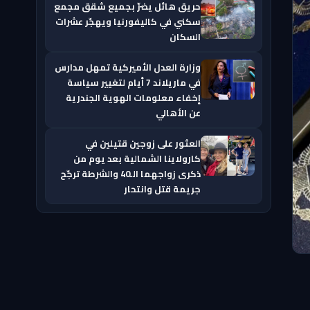
حريق هائل يضرّ بجميع شقق مجمع
سكني في كاليفورنيا ويهجّر عشرات
السكان
وزارة العدل الأميركية تمهل مدارس
في ماريلاند 7 أيام لتغيير سياسة
إخفاء معلومات الهوية الجندرية
عن الأهالي
العثور على زوجين قتيلين في
كارولاينا الشمالية بعد يوم من
ذكرى زواجهما الـ40 والشرطة ترجّح
جريمة قتل وانتحار