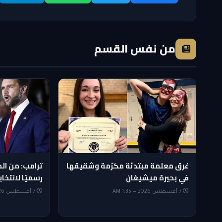
من نفس القسم
غرق معلمة مبتدئة مكرّمة وشقيقها
ترامب: من الم
في بحيرة ميشيغان
رسميًا لانتخابات 
7 أغسطس 2026 — 1:35 AM
7 أغسطس 2026 — 1:20 AM