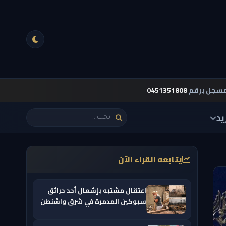
مسجل برقم
0451351808
يد
يتابعه القراء الآن
اعتقال مشتبه بإشعال أحد حرائق
سبوكين المدمرة في شرق واشنطن