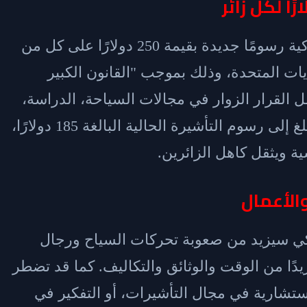
زاد من حدة الأزمة فرض الحكومة الأميركية رسومًا جديدة بقيمة 250 دولارًا على كل من
يات المتحدة، وذلك بموجب "القانون الكبير
لذي أقر في ٤ يوليو ٢٠٢٥. يشمل القرار الزوار في مجالات السياحة، الدراسة،
الطب، والعمل المؤقت، ويُضاف هذا المبلغ إلى رسوم التأشيرة الحالية البالغة 185 دولارًا،
ية ويثقل كاهل الزائرين.
الأعمال
ركي سيزيد من صعوبة تحركات السياح ورجال
ًا من الوقت والوثائق والتكاليف. كما قد تضطر
ستشارية في مجال التأشيرات، أو التفكير في