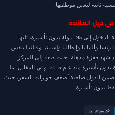
سية ثانية لبعض موظفيها.
في ذيل القائمة
تتربع سنغافورة على رأس القائمة بإمكانية الدخول إلى 195 دولة بدون تأشيرة، تليها
بية بـ190 وجهة. وتأتي فرنسا وألمانيا وإيطاليا وإسبانيا وفنلندا بنفس
ي فقد شهد قفزة مذهلة، حيث صعد إلى المركز
الثامن عالميًا بفضل دخول 72 دولة جديدة بدون تأشيرة منذ عام 2015. وفي المقابل، ما
ن ضمن الدول صاحبة أضعف جوازات السفر، حيث
نسخ الرابط