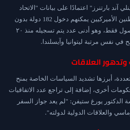
د بارتنرز" اعتمادًا على بيانات "الاتحاد
الدولي للنقل الجوي" (IATA)، فإن المواطنين الأميركيين يمكنهم دخول 182 دولة بدون
تأشيرة أو بالحصول على تأشيرة عند الوصول فقط، وهو أدنى عدد يتم تسجيله منذ ٢٠
ح في نفس مرتبة ليتوانيا وآيسلندا.
 وتدهور العلاقات
تعددة، أبرزها تشديد السياسات الخاصة بمنح
كومات أخرى، إضافة إلى تراجع عدد الاتفاقيات
ة الدكتور يورغ ستيفن: "لم يعد جواز السفر
اسي والعلاقات الدولية لدولته".