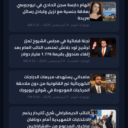
اتهام حارسة سجن اتحادي في نيوجيرسي
بعلاقة جنسية مع نزيل وتبادل رسائل
صريحة
نيويورك اليوم · 4 أغسطس 2026 — 8:20 AM
لجنة قضائية في مجلس الشيوخ تمرّر
ترشيح تود بلانش لمنصب النائب العام بعد
إلغاء صندوق بقيمة 1.776 مليار دولار
الولايات المتحدة · 4 أغسطس 2026 — 11:20 AM
مامداني يستهدف مبيعات الدراجات
الكهربائية غير القانونية من دون ملاحقة
المركبات الموجودة في شوارع نيويورك
نيويورك اليوم · 5 أغسطس 2026 — 6:50 PM
النائب الديمقراطي شري ثانيدار يخسر
الانتخابات التمهيدية أمام دونافان
ماكيني المدعوم من «الاشتراكيين