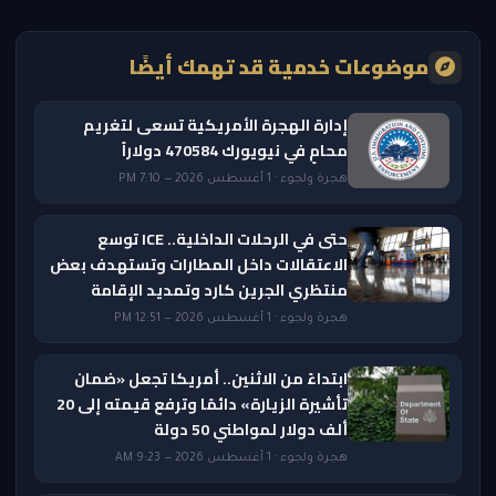
موضوعات خدمية قد تهمك أيضًا
إدارة الهجرة الأمريكية تسعى لتغريم
محامٍ في نيويورك 470584 دولاراً
هجرة ولجوء · 1 أغسطس 2026 — 7:10 PM
حتى في الرحلات الداخلية.. ICE توسع
الاعتقالات داخل المطارات وتستهدف بعض
منتظري الجرين كارد وتمديد الإقامة
هجرة ولجوء · 1 أغسطس 2026 — 12:51 PM
ابتداءً من الاثنين.. أمريكا تجعل «ضمان
تأشيرة الزيارة» دائمًا وترفع قيمته إلى 20
ألف دولار لمواطني 50 دولة
هجرة ولجوء · 1 أغسطس 2026 — 9:23 AM