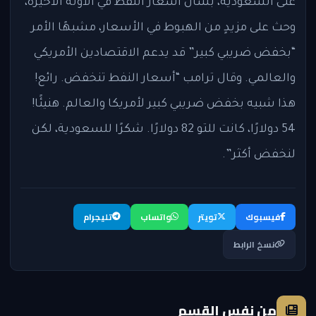
على السعودية، بشأن أسعار النفط في الآونة الأخيرة،
وحث على مزيدٍ من الهبوط في الأسعار، مشبهًا الأمر
“بخفض ضريبي كبير” قد يدعم الاقتصادين الأمريكي
والعالمي. وقال ترامب “أسعار النفط تنخفض. رائع!
هذا شبيه بخفض ضريبي كبير لأمريكا والعالم. هنيئًا!
54 دولارًا، كانت للتو 82 دولارًا. شكرًا للسعودية، لكن
لنخفض أكثر”.
فيسبوك
تويتر
واتساب
تليجرام
نسخ الرابط
من نفس القسم