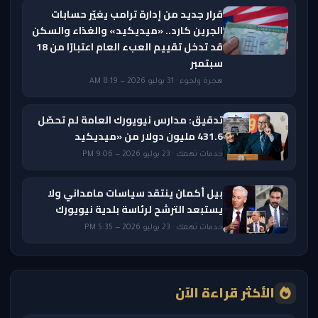
قرار جديد من إدارة ترامب يغيّر حسابات
الجرين كارد.. «ميديكيد» والغذاء والسكن
قد تدخل تقييم العبء العام اعتبارًا من 18
سبتمبر
هجرة ولجوء · 31 يوليو 2026 — 8:19 AM
تدقيق: مدارس نيويورك العامة لم تحصّل
431.6 مليون دولار من «ميديكيد
خدمات تهمك · 23 يوليو 2026 — 9:06 PM
بيل أكمان ينتقد سياسات مامداني ولا
يستبعد الترشح لرئاسة بلدية نيويورك
خدمات تهمك · 23 يوليو 2026 — 5:35 PM
الأكثر قراءة الآن