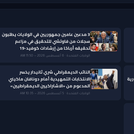
3 مدعين عامين جمهوريين في الولايات يطلبون
سجلات من فاوتشي للتحقيق في مزاعم
تحقيقه أرباحًا من إرشادات كوفيد-19
الولايات المتحدة · 6 أغسطس 2026 — 11:50 AM
النائب الديمقراطي شري ثانيدار يخسر
رية
الانتخابات التمهيدية أمام دونافان ماكيني
المدعوم من «الاشتراكيين الديمقراطيين»
الولايات المتحدة · 5 أغسطس 2026 — 10:35 AM