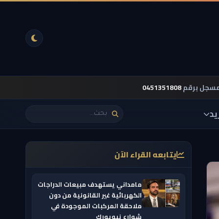
مسجل برقم
0451351808
يد
يتابعه القراء الآن
مامداني يستهدف مبيعات الدراجات
الكهربائية غير القانونية من دون
ملاحقة المركبات الموجودة في
شوارع نيويورك