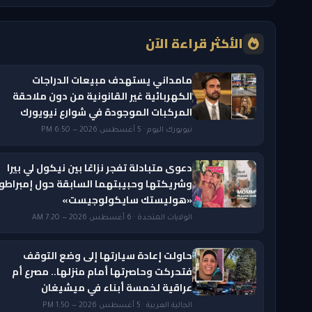
الأكثر قراءة الآن
مامداني يستهدف مبيعات الدراجات
الكهربائية غير القانونية من دون ملاحقة
المركبات الموجودة في شوارع نيويورك
نيويورك اليوم · 5 أغسطس 2026 — 6:50 PM
دعوى متبادلة تفجر نزاعًا بين نيكول لي بيرا
وشريكتها وحبيبتهما السابقة حول إمبراطو
«هوليستك سايكولوجيست»
الولايات المتحدة · 6 أغسطس 2026 — 7:20 AM
حاولت إعادة سيارتها إلى وضع التوقف
فتحركت وحاصرتها أمام منزلها.. مصرع أم
عراقية لخمسة أبناء في ميشيغان
الجالية العربية · 5 أغسطس 2026 — 1:50 PM