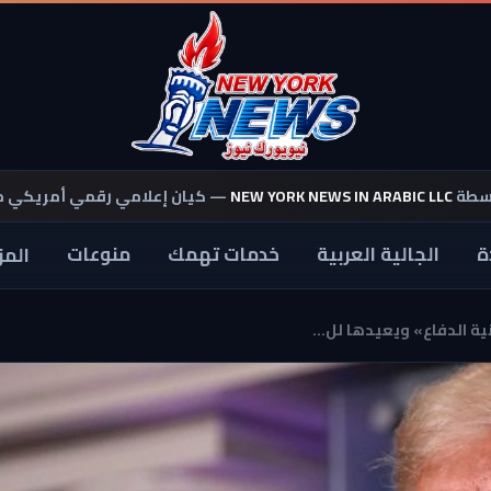
اسطة
NEW YORK NEWS IN ARABIC LLC
— كيان إعلامي رقمي أمريكي 
ة
الجالية العربية
خدمات تهمك
منوعات
المز
ة الدفاع» ويعيدها لل...