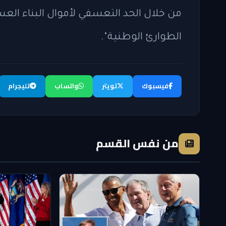
من خلال الحد التعسفي لأموال البناء العس
الطوارئ الوطنية".
فيسبوك
تويتر
واتساب
تليجرام
من نفس القسم