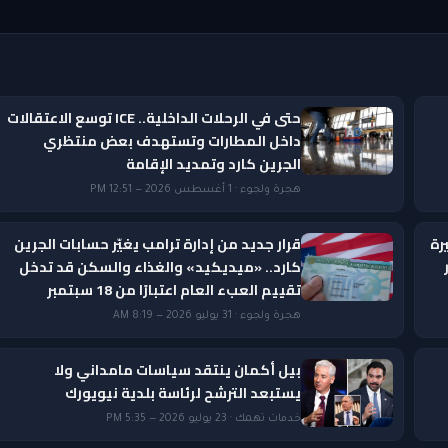
حتى في الرحلات الداخلية.. ICE توسع الاعتقالات
داخل المطارات وتستهدف بعض منتظري
الجرين كارد وتمديد الإقامة
هجرة ولجوء · 1 أغسطس 2026 — 12:51 PM
رة
قرار جديد من إدارة ترامب يغيّر حسابات الجرين
ار
كارد.. «ميديكيد» والغذاء والسكن قد تدخل
تقييم العبء العام اعتبارًا من 18 سبتمبر
هجرة ولجوء · 31 يوليو 2026 — 8:19 AM
بيل أكمان ينتقد سياسات مامداني ولا
يستبعد الترشح لرئاسة بلدية نيويورك
خدمات تهمك · 23 يوليو 2026 — 5:35 PM