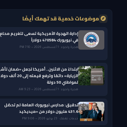
موضوعات خدمية قد تهمك أيضًا
إدارة الهجرة الأمريكية تسعى لتغريم محامٍ
في نيويورك 470584 دولاراً
هجرة ولجوء · 1 أغسطس 2026 — 7:10 PM
ابتداءً من الاثنين.. أمريكا تجعل «ضمان تأشي
الزيارة» دائمًا وترفع قيمته إلى 20 ألف دول
لمواطني 50 دولة
هجرة ولجوء · 1 أغسطس 2026 — 9:23 AM
تدقيق: مدارس نيويورك العامة لم تحصّل
431.6 مليون دولار من «ميديكيد
خدمات تهمك · 23 يوليو 2026 — 9:06 PM