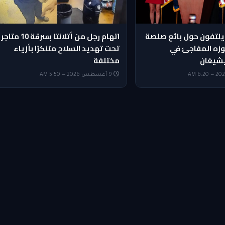
يلتفون حول بائع صلصة
اتهام رجل من أتلانتا بسرقة 10 متاجر
وزه المفاجئ في
تحت تهديد السلاح متنكرًا بأزياء
شيغان
مختلفة
9 أغسطس 2026 — 5:50 AM