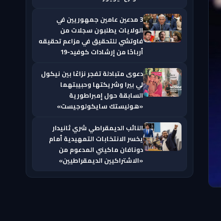
3 مدعين عامين جمهوريين في
الولايات يطلبون سجلات من
فاوتشي للتحقيق في مزاعم تحقيقه
أرباحًا من إرشادات كوفيد-19
دعوى متبادلة تفجر نزاعًا بين نيكول
لي بيرا وشريكتها وحبيبتهما
السابقة حول إمبراطورية
«هوليستك سايكولوجيست»
النائب الديمقراطي شري ثانيدار
يخسر الانتخابات التمهيدية أمام
دونافان ماكيني المدعوم من
«الاشتراكيين الديمقراطيين»