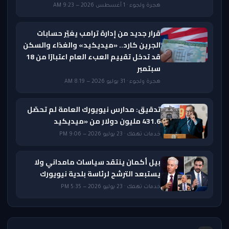
هجرة ولجوء · 1 أغسطس 2026 — 9:23 AM
قرار جديد من إدارة ترامب يغيّر حسابات
الجرين كارد.. «ميديكيد» والغذاء والسكن
قد تدخل تقييم العبء العام اعتبارًا من 18
سبتمبر
هجرة ولجوء · 31 يوليو 2026 — 8:19 AM
تدقيق: مدارس نيويورك العامة لم تحصّل
431.6 مليون دولار من «ميديكيد
خدمات تهمك · 23 يوليو 2026 — 9:06 PM
بيل أكمان ينتقد سياسات مامداني ولا
يستبعد الترشح لرئاسة بلدية نيويورك
خدمات تهمك · 23 يوليو 2026 — 5:35 PM