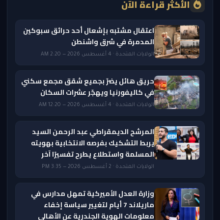
الأكثر قراءة الآن
اعتقال مشتبه بإشعال أحد حرائق سبوكين
المدمرة في شرق واشنطن
الولايات المتحدة · 4 أغسطس 2026 — 2:20 AM
حريق هائل يضرّ بجميع شقق مجمع سكني
في كاليفورنيا ويهجّر عشرات السكان
الولايات المتحدة · 4 أغسطس 2026 — 12:20 AM
المرشح الديمقراطي عبد الرحمن السيد
يربط التشكيك بفرصه الانتخابية بهويته
المسلمة واستطلاع يطرح تفسيرًا آخر
الولايات المتحدة · 2 أغسطس 2026 — 3:35 PM
وزارة العدل الأميركية تمهل مدارس في
ماريلاند 7 أيام لتغيير سياسة إخفاء
معلومات الهوية الجندرية عن الأهالي