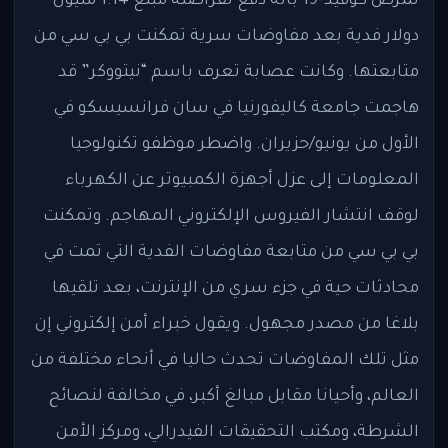
لمرض كوفيد-19 بأنه دفع لقراصنة مبلغ 1.14 مليون
دولار فدية بعد مفاوضات سرية تمكنت بي بي سي من
متابعتها. وكانت عصابة تعرف باسم “نيتووكر” قد
هاجمت جامعة كاليفورنيا في سان فرانسيسكو في
الأول من يونيو/حزيران. واضطر موظفو تكنولوجيا
المعلومات إلى عزل أجهزة الكمبيوتر عن الكهرباء
لوقف انتشار الفيروس الإلكتروني المهاجم. وتمكنت
بي بي سي من متابعة مفاوضات الفدية التي تمت في
محادثات حية في جزء سري من الإنترنت، بعد تلقيها
بلاغا من مصدر مجهول. ويقول خبراء أمن إلكتروني إن
مثل تلك المفاوضات تحدث حاليا في أنحاء مختلفة من
العالم، وأحيانا مقابل مبالغ أكبر، في مخالفة لنصائح
الشرطة، ومكتب التحقيقات الفيدرالي، ومركز الأمن