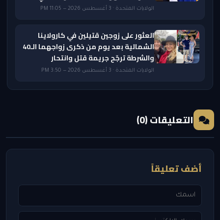
الولايات المتحدة · 3 أغسطس 2026 — 11:05 PM
العثور على زوجين قتيلين في كارولاينا
الشمالية بعد يوم من ذكرى زواجهما الـ40
والشرطة ترجّح جريمة قتل وانتحار
الولايات المتحدة · 3 أغسطس 2026 — 3:50 PM
التعليقات (0)
أضف تعليقاً