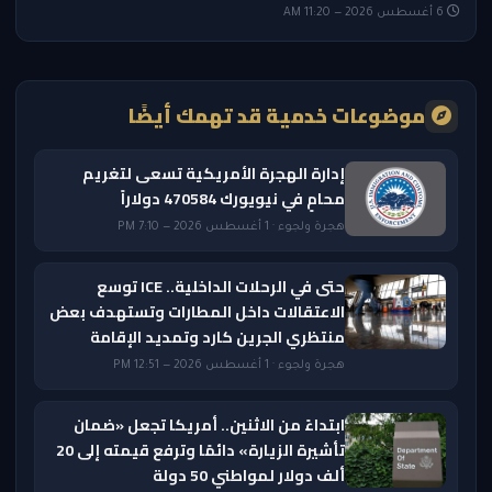
6 أغسطس 2026 — 11:20 AM
موضوعات خدمية قد تهمك أيضًا
إدارة الهجرة الأمريكية تسعى لتغريم
محامٍ في نيويورك 470584 دولاراً
هجرة ولجوء · 1 أغسطس 2026 — 7:10 PM
حتى في الرحلات الداخلية.. ICE توسع
الاعتقالات داخل المطارات وتستهدف بعض
منتظري الجرين كارد وتمديد الإقامة
هجرة ولجوء · 1 أغسطس 2026 — 12:51 PM
ابتداءً من الاثنين.. أمريكا تجعل «ضمان
تأشيرة الزيارة» دائمًا وترفع قيمته إلى 20
ألف دولار لمواطني 50 دولة