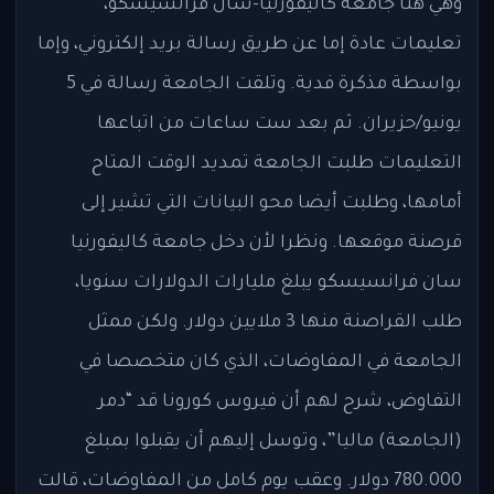
وهي هنا جامعة كاليفورنيا-سان فرانسيسكو،
تعليمات عادة إما عن طريق رسالة بريد إلكتروني، وإما
بواسطة مذكرة فدية. وتلقت الجامعة رسالة في 5
يونيو/حزيران. ثم بعد ست ساعات من اتباعها
التعليمات طلبت الجامعة تمديد الوقت المتاح
أمامها، وطلبت أيضا محو البيانات التي تشير إلى
قرصنة موقعها. ونظرا لأن دخل جامعة كاليفورنيا
سان فرانسيسكو يبلغ مليارات الدولارات سنويا،
طلب القراصنة منها 3 ملايين دولار. ولكن ممثل
الجامعة في المفاوضات، الذي كان متخصصا في
التفاوض، شرح لهم أن فيروس كورونا قد “دمر
(الجامعة) ماليا”، وتوسل إليهم أن يقبلوا بمبلغ
780.000 دولار. وعقب يوم كامل من المفاوضات، قالت