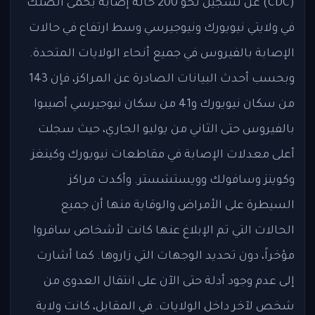
(CDC) عن تسجيل نحو 200 حالة إصابة بحمى الضنك
في ولايتي نيويورك ونيوجيرسي وسط ارتفاع في حالات
الإصابة بالفيروس في جميع أنحاء الولايات المتحدة.
وبحسب أحدث البيانات الصادرة عن المراكز، فإن 143
من سكان نيويورك و41 من سكان نيوجيرسي أصيبوا
بالفيروس حتى الثاني من يوليو الجاري، حيث سجلت
أعلى معدلات الإصابة في مقاطعات نيويورك وكينغز
وكوينز وسافولك وويستشستر. وأكدت مراكز
السيطرة على الأمراض والوقاية منها أن جميع
الحالات التي تم الإبلاغ عنها كانت لأشخاص سافروا
مؤخراً، دون تحديد الوجهات التي زاروها. كما أشارت
إلى عدم وجود أدلة حتى الآن على انتقال العدوى من
شخص لآخر داخل الولايات. في المقابل، كانت ولاية