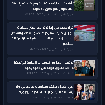
تأشيرة الزيارة» دائمًا وترفع قيمته إلى 20
ألف دولار لمواطني 50 دولة
هجرة ولجوء · 1 أغسطس 2026 — 9:23 AM
قرار جديد من إدارة ترامب يغيّر حسابات
الجرين كارد.. «ميديكيد» والغذاء والسكن
قد تدخل تقييم العبء العام اعتبارًا من 18
سبتمبر
هجرة ولجوء · 31 يوليو 2026 — 8:19 AM
تدقيق: مدارس نيويورك العامة لم تحصّل
431.6 مليون دولار من «ميديكيد
خدمات تهمك · 23 يوليو 2026 — 9:06 PM
بيل أكمان ينتقد سياسات مامداني ولا
يستبعد الترشح لرئاسة بلدية نيويورك
خدمات تهمك · 23 يوليو 2026 — 5:35 PM