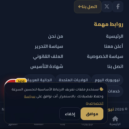
اتصل بنا
روابط مهمة
الرئيسية
من نحن
أعلن معنا
سياسة التحرير
سياسة الخصوصية
الملف القانوني
اتصل بنا
شهادة التأسيس
نيويورك اليوم
الولايات المتحدة
الجالية العربية
جديد
ريلز
خدمات تهمك
نستخدم ملفات تعريف الارتباط الأساسية لتحسين السرعة
وحفظ تفضيلاتك. بالاستمرار، أنت توافق على
سياسة
الخصوصية
.
© 2026
نيويورك نيوز
— جميع الحقوق محفوظة — NEW YORK NEWS
موافق
إخفاء
IN ARABIC LLC — رقم التسجيل 0451351808
الرئيسية
نيويورك
بحث
القائمة
المظهر