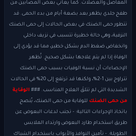
المفاصل والعضلات. كما يعاني بعض المصابين من
طفح جلدي يظهر بعد بضعة أيام من بدء الحمى. قد
تتطور حمى الضنك في بعض الحالات إلى حمى الضنك
النزفية، وهي حالة خطيرة تتسبب في نزيف داخلي
وانخفاض ضغط الدم بشكل خطير، مما قد يؤدي إلى
الوفاة إذا لم يتم علاجها بشكل صحيح. تُظهر
الإحصاءات أن نسبة الوفيات بسبب حمى الضنك
تتراوح بين 1-2%، ولكنها قد ترتفع إلى 20% في الحالات
الشديدة التي لم تتلقَ العلاج المناسب. ###
الوقاية
من حمى الضنك
للوقاية من حمى الضنك، يُنصح
باتخاذ الإجراءات التالية: - تجنب لدغات البعوض عن
طريق استخدام طارد البعوض وارتداء الملابس
الطويلة. - تأمين النوافذ والأبواب باستخدام الشباك