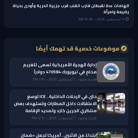
اتهامات عدة لقبطان قارب انقلب قرب جزيرة الحرية وأودى بحياة
رضيعة وامرأة
9 أغسطس 2026 — 10:20 AM
موضوعات خدمية قد تهمك أيضًا
إدارة الهجرة الأمريكية تسعى لتغريم
محامٍ في نيويورك 470584 دولاراً
هجرة ولجوء · 1 أغسطس 2026 — 7:10 PM
حتى في الرحلات الداخلية.. ICE توسع
الاعتقالات داخل المطارات وتستهدف بعض
منتظري الجرين كارد وتمديد الإقامة
هجرة ولجوء · 1 أغسطس 2026 — 12:51 PM
ابتداءً من الاثنين.. أمريكا تجعل «ضمان