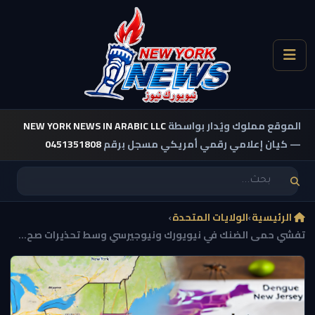
الموقع مملوك ويُدار بواسطة
NEW YORK NEWS IN ARABIC LLC
— كيان إعلامي رقمي أمريكي مسجل برقم
0451351808
الرئيسية
›
الولايات المتحدة
›
تفشي حمى الضنك في نيويورك ونيوجيرسي وسط تحذيرات صح...