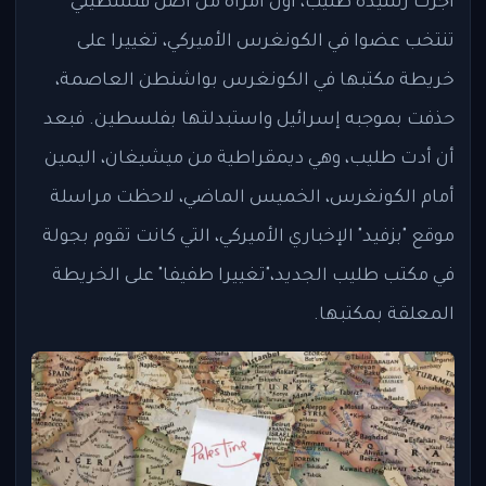
أجرت رشيدة طليب، أول امرأة من أصل فلسطيني
تنتخب عضوا في الكونغرس الأميركي، تغييرا على
خريطة مكتبها في الكونغرس بواشنطن العاصمة،
حذفت بموجبه إسرائيل واستبدلتها بفلسطين. فبعد
أن أدت طليب، وهي ديمقراطية من ميشيغان، اليمين
أمام الكونغرس، الخميس الماضي، لاحظت مراسلة
موقع "بزفيد" الإخباري الأميركي، التي كانت تقوم بجولة
في مكتب طليب الجديد،"تغييرا طفيفا" على الخريطة
المعلقة بمكتبها.