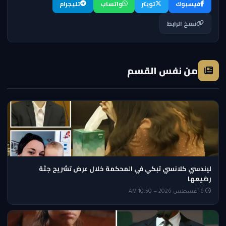
فيسبوك
تويتر
واتساب
تليجرام
نسخ الرابط
من نفس القسم
ليندسي كلانسي تبكي في المحكمة خلال عرض تشريح جثة
رضيعها
6 أغسطس 2026 — 10:50 AM