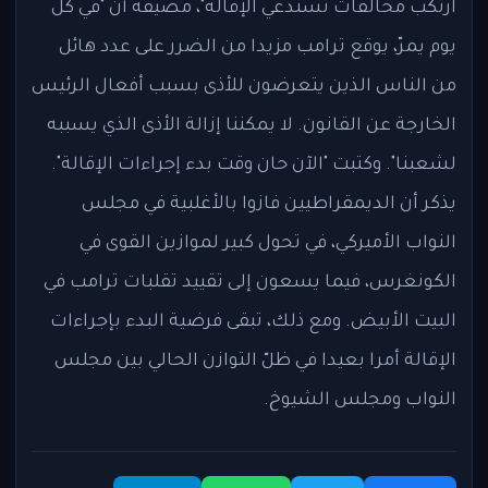
ارتكب مخالفات تستدعي الإقالة"، مضيفة أن "في كل
يوم يمرّ، يوقع ترامب مزيدا من الضرر على عدد هائل
من الناس الذين يتعرضون للأذى بسبب أفعال الرئيس
الخارجة عن القانون. لا يمكننا إزالة الأذى الذي يسببه
لشعبنا". وكتبت "الآن حان وقت بدء إجراءات الإقالة".
يذكر أن الديمقراطيين فازوا بالأغلبية في مجلس
النواب الأميركي، في تحول كبير لموازين القوى في
الكونغرس، فيما يسعون إلى تقييد تقلبات ترامب في
البيت الأبيض. ومع ذلك، تبقى فرضية البدء بإجراءات
الإقالة أمرا بعيدا في ظلّ التوازن الحالي بين مجلس
النواب ومجلس الشيوخ.