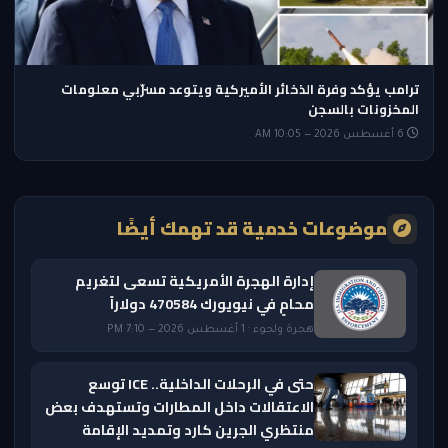
ترامب يؤكد وفرة الذخائر الأميركية ويتوعد مسرّبي معلومات
المخزونات بالسجن
6 أغسطس 2026 — 10:05 AM
موضوعات خدمية قد تهمك أيضًا
إدارة الهجرة الأمريكية تسعى لتغريم
محامٍ في نيويورك 470584 دولاراً
هجرة ولجوء · 1 أغسطس 2026 — 7:10 PM
حتى في الرحلات الداخلية.. ICE توسع
الاعتقالات داخل المطارات وتستهدف بعض
منتظري الجرين كارد وتمديد الإقامة