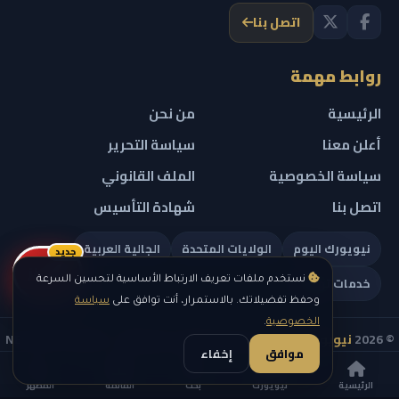
اتصل بنا
روابط مهمة
الرئيسية
من نحن
أعلن معنا
سياسة التحرير
سياسة الخصوصية
الملف القانوني
اتصل بنا
شهادة التأسيس
نيويورك اليوم
الولايات المتحدة
الجالية العربية
جديد
ريلز
خدمات تهمك
نستخدم ملفات تعريف الارتباط الأساسية لتحسين السرعة
وحفظ تفضيلاتك. بالاستمرار، أنت توافق على
سياسة
الخصوصية
.
© 2026
نيويورك نيوز
— جميع الحقوق محفوظة — NEW YORK NEWS
موافق
إخفاء
IN ARABIC LLC — رقم التسجيل 0451351808
الرئيسية
نيويورك
بحث
القائمة
المظهر