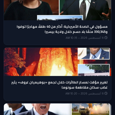
مسؤول في الصحة الأميركية: أكثر من 40 طفلًا مهاجرًا توفوا
و330,345 ملفًا بلا حسم خلال ولاية بيسيرا
6 أغسطس 2026 — 10:35 AM
تغيير مؤقت لمسار الطائرات خلال تجمع «بوهيميان غروف» يثير
غضب سكان مقاطعة سونوما
6 أغسطس 2026 — 10:20 AM