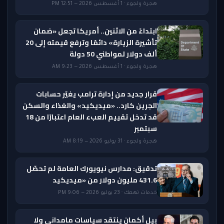
هجرة ولجوء · 1 أغسطس 2026 — 12:51 PM
ابتداءً من الاثنين.. أمريكا تجعل «ضمان
تأشيرة الزيارة» دائمًا وترفع قيمته إلى 20
ألف دولار لمواطني 50 دولة
هجرة ولجوء · 1 أغسطس 2026 — 9:23 AM
قرار جديد من إدارة ترامب يغيّر حسابات
الجرين كارد.. «ميديكيد» والغذاء والسكن
قد تدخل تقييم العبء العام اعتبارًا من 18
سبتمبر
هجرة ولجوء · 31 يوليو 2026 — 8:19 AM
تدقيق: مدارس نيويورك العامة لم تحصّل
431.6 مليون دولار من «ميديكيد
خدمات تهمك · 23 يوليو 2026 — 9:06 PM
بيل أكمان ينتقد سياسات مامداني ولا