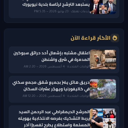
يستبعد الترشح لرئاسة بلدية نيويورك
خدمات تهمك · 23 يوليو 2026 — 5:35 PM
الأكثر قراءة الآن
اعتقال مشتبه بإشعال أحد حرائق سبوكين
المدمرة في شرق واشنطن
الولايات المتحدة · 4 أغسطس 2026 — 2:20 AM
حريق هائل يضرّ بجميع شقق مجمع سكني
في كاليفورنيا ويهجّر عشرات السكان
الولايات المتحدة · 4 أغسطس 2026 — 12:20 AM
المرشح الديمقراطي عبد الرحمن السيد
يربط التشكيك بفرصه الانتخابية بهويته
المسلمة واستطلاع يطرح تفسيرًا آخر