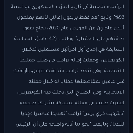
الرؤساء شعبية في تاريخ الحزب الجمهوري مع نسبة
93%". وتابع "هم فقط يريدون إقالتي لأنهم يعلمون
أنهم عاجزون عن الفوز في عام 2020، نجاح يفوق
طاقتهم على الاحتمال". وطليب (42 عاما)، المحامية
السابقة هي إحدى أول امرأتين مسلمتين تدخلان
الكونغرس، وجعلت إقالة ترامب في صلب حملتها
الانتخابية. وهي تنتقد ترامب منذ وقت طويل، وأوقفت
قبل عامين لمقاطعتها خطابا له خلال حملته
الانتخابية. وفي الصباح الذي دخلت فيه الكونغرس،
اعتبرت طليب في مقالة مشتركة نشرتها صحيفة
"ديترويت فري برس" ترامب "تهديدا مباشرا وجِديا
لبلدنا". وتابعت "بحوزتنا أدلة واضحة على أن الرئيس