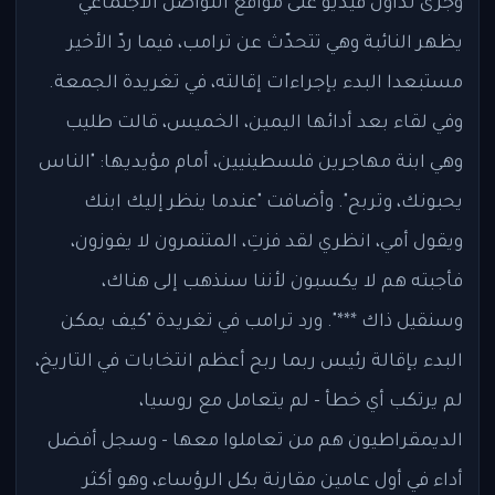
وجرى تداول فيديو على مواقع التواصل الاجتماعي
يظهر النائبة وهي تتحدّث عن ترامب، فيما ردّ الأخير
مستبعدا البدء بإجراءات إقالته، في تغريدة الجمعة.
وفي لقاء بعد أدائها اليمين، الخميس، قالت طليب
وهي ابنة مهاجرين فلسطينيين، أمام مؤيديها: "الناس
يحبونك، وتربح". وأضافت "عندما ينظر إليك ابنك
ويقول أمي، انظري لقد فزتِ، المتنمرون لا يفوزون،
فأجبته هم لا يكسبون لأننا سنذهب إلى هناك،
وسنقيل ذاك ***". ورد ترامب في تغريدة "كيف يمكن
البدء بإقالة رئيس ربما ربح أعظم انتخابات في التاريخ،
لم يرتكب أي خطأ - لم يتعامل مع روسيا،
الديمقراطيون هم من تعاملوا معها - وسجل أفضل
أداء في أول عامين مقارنة بكل الرؤساء، وهو أكثر