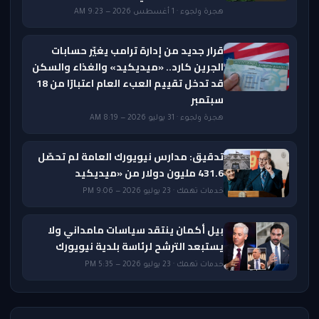
هجرة ولجوء · 1 أغسطس 2026 — 9:23 AM
قرار جديد من إدارة ترامب يغيّر حسابات
الجرين كارد.. «ميديكيد» والغذاء والسكن
قد تدخل تقييم العبء العام اعتبارًا من 18
سبتمبر
هجرة ولجوء · 31 يوليو 2026 — 8:19 AM
تدقيق: مدارس نيويورك العامة لم تحصّل
431.6 مليون دولار من «ميديكيد
خدمات تهمك · 23 يوليو 2026 — 9:06 PM
بيل أكمان ينتقد سياسات مامداني ولا
يستبعد الترشح لرئاسة بلدية نيويورك
خدمات تهمك · 23 يوليو 2026 — 5:35 PM