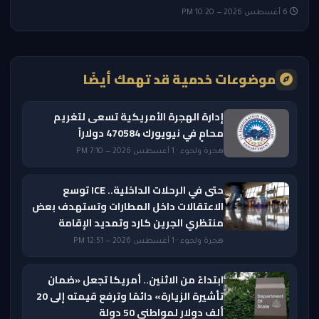
6 أغسطس 2026 — 10:20 PM
موضوعات خدمية قد تهمك أيضًا
إدارة الهجرة الأمريكية تسعى لتغريم
محامٍ في نيويورك 470584 دولاراً
هجرة ولجوء · 1 أغسطس 2026 — 7:10 PM
حتى في الرحلات الداخلية.. ICE توسع
الاعتقالات داخل المطارات وتستهدف بعض
منتظري الجرين كارد وتمديد الإقامة
هجرة ولجوء · 1 أغسطس 2026 — 12:51 PM
ابتداءً من الاثنين.. أمريكا تجعل «ضمان
تأشيرة الزيارة» دائمًا وترفع قيمته إلى 20
ألف دولار لمواطني 50 دولة