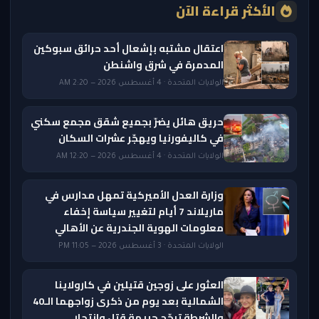
الأكثر قراءة الآن
اعتقال مشتبه بإشعال أحد حرائق سبوكين
المدمرة في شرق واشنطن
الولايات المتحدة · 4 أغسطس 2026 — 2:20 AM
حريق هائل يضرّ بجميع شقق مجمع سكني
في كاليفورنيا ويهجّر عشرات السكان
الولايات المتحدة · 4 أغسطس 2026 — 12:20 AM
وزارة العدل الأميركية تمهل مدارس في
ماريلاند 7 أيام لتغيير سياسة إخفاء
معلومات الهوية الجندرية عن الأهالي
الولايات المتحدة · 3 أغسطس 2026 — 11:05 PM
العثور على زوجين قتيلين في كارولاينا
الشمالية بعد يوم من ذكرى زواجهما الـ40
والشرطة ترجّح جريمة قتل وانتحار